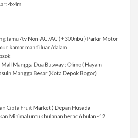
sar: 4x4m
ang tamu /tv Non-AC /AC ( +300ribu ) Parkir Motor
ur, kamar mandi luar /dalam
gosok
ol Mall Mangga Dua Busway : Olimo ( Hayam
tasuin Mangga Besar (Kota Depok Bogor)
an Cipta Fruit Market ) Depan Husada
an Minimal untuk bulanan berac 6 bulan -12