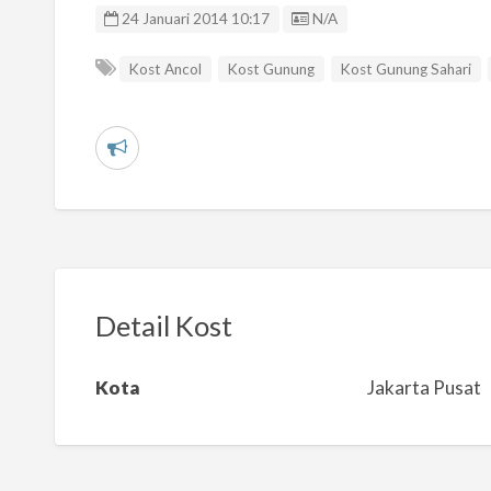
Listing ID
24 Januari 2014 10:17
N/A
Kost Ancol
Kost Gunung
Kost Gunung Sahari
L
a
p
o
r
k
Detail Kost
a
n
Kota
Jakarta Pusat
m
a
s
a