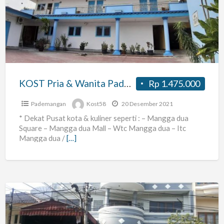
&
Wanita
Pademangan
Barat
KOST Pria & Wanita Pademangan Barat
Rp 1.475.000
Pademangan
Kost58
20 Desember 2021
* Dekat Pusat kota & kuliner seperti : – Mangga dua
Square – Mangga dua Mall – Wtc Mangga dua – Itc
Mangga dua /
[…]
Kost
Pak