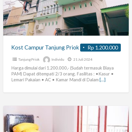
Tanjung
Priok
Kost Campur Tanjung Priok
Rp 1.200.000
Tanjung Priok
Individu
21 Juli 2024
Harga dimulai dari 1.200.000,- (Sudah termasuk Biaya
PAM) Dapat ditempati 2/3 orang. Fasilitas : •Kasur •
Lemari Pakaian • AC • Kamar Mandi di Dalam
[…]
Phoenix
kost