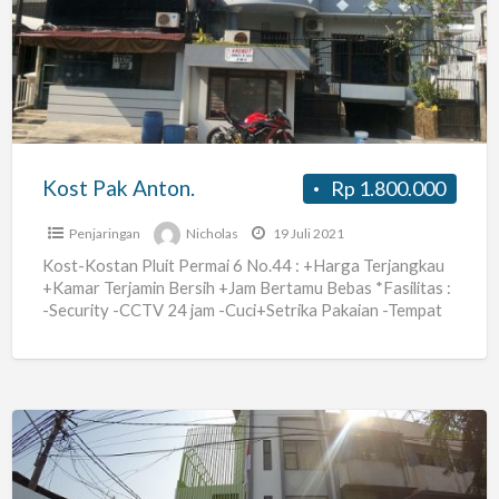
Anton.
Kost Pak Anton.
Rp 1.800.000
Penjaringan
Nicholas
19 Juli 2021
Kost-Kostan Pluit Permai 6 No.44 : +Harga Terjangkau
+Kamar Terjamin Bersih +Jam Bertamu Bebas *Fasilitas :
-Security -CCTV 24 jam -Cuci+Setrika Pakaian -Tempat
Parkir -Toilet
[…]
Kost
Gunung