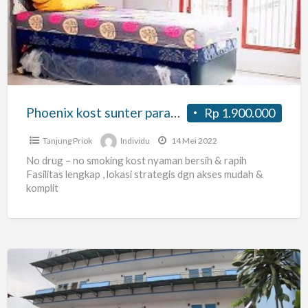
sunter
paradise
Phoenix kost sunter paradise
Rp 1.900.000
Tanjung Priok
Individu
14 Mei 2022
No drug – no smoking kost nyaman bersih & rapih
Fasilitas lengkap , lokasi strategis dgn akses mudah &
komplit
KOST
Pria