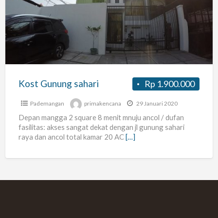
sahari
Kost Gunung sahari
Rp 1.900.000
Pademangan
primakencana
29 Januari 2020
Depan mangga 2 square 8 menit mnuju ancol / dufan
fasilitas: akses sangat dekat dengan jl gunung sahari
raya dan ancol total kamar 20 AC
[…]