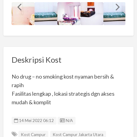
Deskripsi Kost
No drug – no smoking kost nyaman bersih &
rapih
Fasilitas lengkap , lokasi strategis dgn akses
mudah & komplit
Listing ID
14 Mei 2022 06:12
N/A
Kost Campur
Kost Campur Jakarta Utara