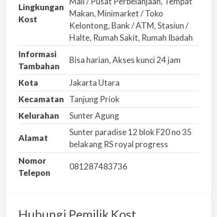
Mall / Pusat Perbelanjaan, Tempat
a
Lingkungan
Makan, Minimarket / Toko
h
Kost
Kelontong, Bank / ATM, Stasiun /
Halte, Rumah Sakit, Rumah Ibadah
Informasi
Bisa harian, Akses kunci 24 jam
Tambahan
Kota
Jakarta Utara
Kecamatan
Tanjung Priok
Kelurahan
Sunter Agung
Sunter paradise 12 blok F20 no 35
Alamat
belakang RS royal progress
Nomor
081287483736
Telepon
Hubungi Pemilik Kost