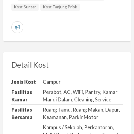
Kost Sunter
Kost Tanjung Priok
L
a
p
o
r
Detail Kost
k
a
Jenis Kost
Campur
n
Fasilitas
Perabot, AC, WiFi, Pantry, Kamar
m
Kamar
Mandi Dalam, Cleaning Service
a
Fasilitas
Ruang Tamu, Ruang Makan, Dapur,
s
Bersama
Keamanan, Parkir Motor
a
Kampus / Sekolah, Perkantoran,
l