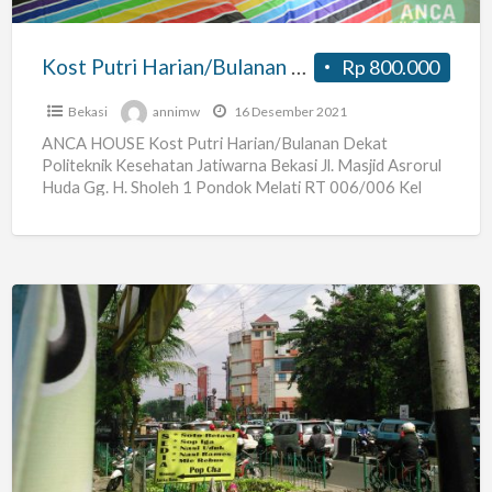
Jatiwarna
Bekasi
Kost Putri Harian/Bulanan Dekat Politeknik Kesehatan Jatiwarna Bekasi
Rp 800.000
Bekasi
annimw
16 Desember 2021
ANCA HOUSE Kost Putri Harian/Bulanan Dekat
Politeknik Kesehatan Jatiwarna Bekasi Jl. Masjid Asrorul
Huda Gg. H. Sholeh 1 Pondok Melati RT 006/006 Kel
Jatiwarna Kec
[…]
kos
muslimah
strategis
depan
PGC
Cililitan