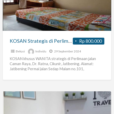
di
Perlimaan
Caman
Raya,
Dr
Ratna,
KOSAN Strategis di Perlimaan Caman Raya, Dr Ratna, Cikunir, Jatibening
Rp 800.000
Cikunir,
Jatibening
Bekasi
Individu
29 September 2024
KOSAN khusus WANITA strategis di Perlimaan jalan
Caman Raya, Dr. Ratna, Cikunir, Jatibening. Alamat:
Jatibening Permai jalan Sedap Malam no.101,
RT07/RW11, kel. Jatibening, kec. Pondok
[…]
KOST
KAKAP