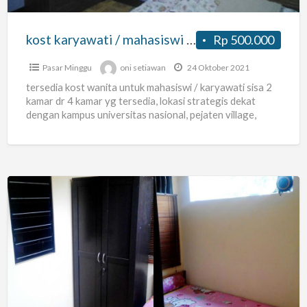
pasar
minggu
kost karyawati / mahasiswi di jatipadang pasar minggu dekat unas
Rp 500.000
dekat
unas
Pasar Minggu
oni setiawan
24 Oktober 2021
tersedia kost wanita untuk mahasiswi / karyawati sisa 2
kamar dr 4 kamar yg tersedia, lokasi strategis dekat
dengan kampus universitas nasional, pejaten village,
stasiun
[…]
Terima
Kost
Pria
Wanita
Pondok
Gede