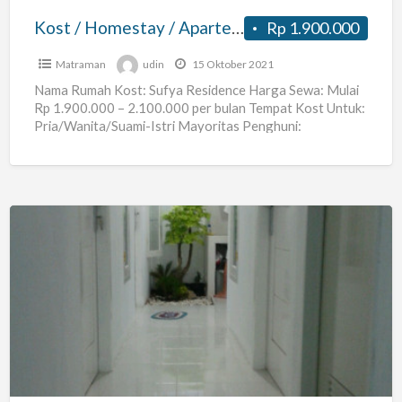
di
Kost / Homestay / Apartemen Unit Eksklusif di Sufya Residence – Utan Kayu Selatan, Matraman – Harian / Bulanan / Tahunan
Rp 1.900.000
Sufya
Residence
Matraman
udin
15 Oktober 2021
–
Nama Rumah Kost: Sufya Residence Harga Sewa: Mulai
Rp 1.900.000 – 2.100.000 per bulan Tempat Kost Untuk:
Utan
Pria/Wanita/Suami-Istri Mayoritas Penghuni:
Kayu
Karyawan/ti, Mahasiswa Ukuran Kamar: 12
[…]
Selatan,
Matraman
–
Harian
Kost
/
Pria
Bulanan
di
/
Jatiuwung
Tahunan
Tangerang