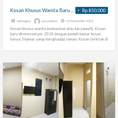
Otista
Kosan Khusus Wanita Baru Direnovasi Daerah Cawang-Otista
Rp 850.000
Jatinegara
anesadams
22 November 2021
Kosan khusus wanita (mahasiswi atau karyawati). Kosan
baru direnovasi per 2018 dengan jumlah kamar kosan
hanya 3 kamar yang menghadap taman. Kosan terletak di
lantai
[…]
Terima
Kost
AC
Pria
Wanita
Pondok
Gede