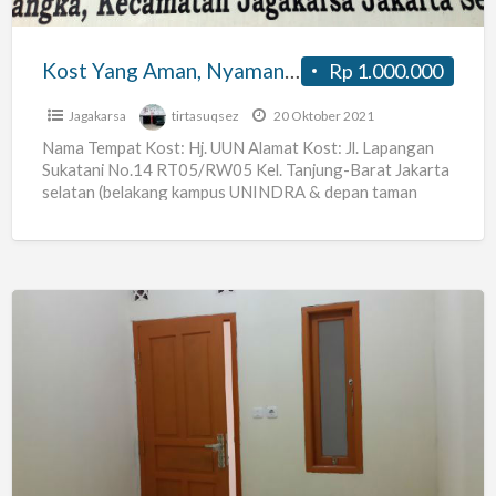
Jakarta
Selatan
Kost Yang Aman, Nyaman, dan Strategis Jakarta Selatan
Rp 1.000.000
Jagakarsa
tirtasuqsez
20 Oktober 2021
Nama Tempat Kost: Hj. UUN Alamat Kost: Jl. Lapangan
Sukatani No.14 RT05/RW05 Kel. Tanjung-Barat Jakarta
selatan (belakang kampus UNINDRA & depan taman
PKK) Harga Sewa:
[…]
Kost
Murah
Jati
Padang