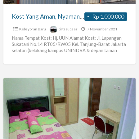
TB.
Simatupang,
Kost Yang Aman, Nyaman, dan Strategis TB. Simatupang, Ps. Minggu, Ps. Rebo
Rp 1.000.000
Ps.
Minggu,
Kebayoran Baru
tirtasuqsez
7 November 2021
Ps.
Nama Tempat Kost: Hj. UUN Alamat Kost: Jl. Lapangan
Sukatani No.14 RT05/RW05 Kel. Tanjung-Barat Jakarta
Rebo
selatan (belakang kampus UNINDRA & depan taman
PKK) Harga Sewa:
[…]
Kost
Pasutri
(AC,
Full
Furnished,
WiFi)