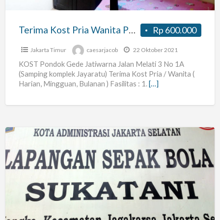
Jatiwarna
Bekasi
Terima Kost Pria Wanita Pondok Gede Jatiwarna Bekasi (Akses Tol 100m)
Rp 600.000
(Akses
Tol
Jakarta Timur
caesarjacob
22 Oktober 2021
100m)
KOST Pondok Gede Jatiwarna Jalan Melati 3 No 1A
(Samping komplek Jayaratu) Terima Kost Pria / Wanita (
Harian, Mingguan, Bulanan ) Fasilitas : 1.
[…]
Kost
Yang
Aman,
Nyaman,
dan
Strategis