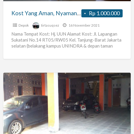
Unv
UI,
Kost Yang Aman, Nyaman, dan Strategis Unv UI, Unv. Pacasila, Unv. Isip, Unv. Tama, Unv. Unindra
Rp 1.000.000
Unv.
Pacasila,
Depok
tirtasuqsez
16 November 2021
Unv.
Nama Tempat Kost: Hj. UUN Alamat Kost: Jl. Lapangan
Sukatani No.14 RT05/RW05 Kel. Tanjung-Barat Jakarta
Isip,
selatan (belakang kampus UNINDRA & depan taman
Unv.
PKK) Harga Sewa:
[…]
Tama,
Unv.
Unindra
Kost
Yang
Aman,
Nyaman,
dan
Strategis