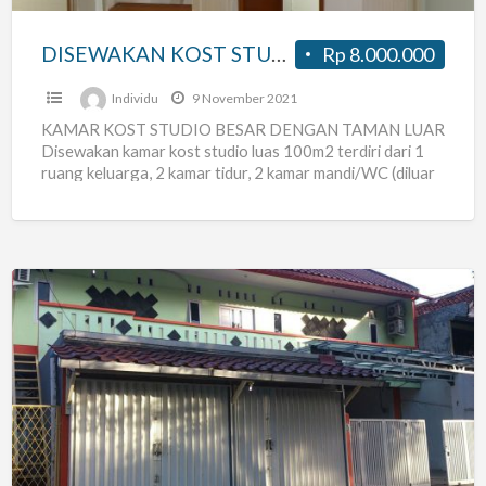
REQ
CUSTOM
DISEWAKAN KOST STUDIO JM 30 BISA REQ CUSTOM RUANGAN SENDIRI
Rp 8.000.000
RUANGAN
SENDIRI
Individu
9 November 2021
KAMAR KOST STUDIO BESAR DENGAN TAMAN LUAR
Disewakan kamar kost studio luas 100m2 terdiri dari 1
ruang keluarga, 2 kamar tidur, 2 kamar mandi/WC (diluar
[…]
Kost
Yang
Aman,
Nyaman,
dan
Strategis