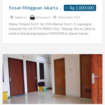
Kosan Mingguan Jakarta Selatan
Rp 1.000.000
Jagakarsa
tirtasuqsez
4 Desember 2021
Nama Tempat Kost: Hj. UUN Alamat Kost: Jl. Lapangan
Sukatani No.14 RT05/RW05 Kel. Tanjung-Barat Jakarta
selatan (belakang kampus UNINDRA & depan taman
PKK) Harga Sewa:
[…]
KOST
Karyawan
Pria
di
Pulo
Asem
Timur,