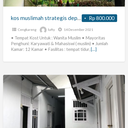
Jakarta
Timur
kos muslimah strategis depan PGC Cililitan Jakarta Timur
Rp 800.000
Cengkareng
lufty
14 Desember 2021
• Tempat Kost Untuk : Wanita Muslim • Mayoritas
Penghuni: Karyawati & Mahasiswi ( muslim) • Jumlah
Kamar: 12 Kamar • Fasilitas : tempat tidur,
[…]
Kost
Suryo