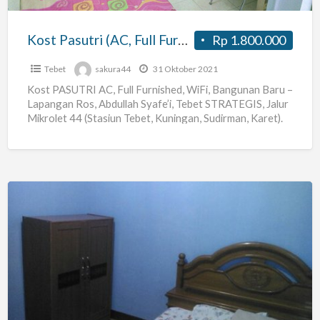
Lapangan
Ros
Kost Pasutri (AC, Full Furnished, WiFi) Lapangan Ros Tebet
Rp 1.800.000
Tebet
Tebet
sakura44
31 Oktober 2021
Kost PASUTRI AC, Full Furnished, WiFi, Bangunan Baru –
Lapangan Ros, Abdullah Syafe’i, Tebet STRATEGIS, Jalur
Mikrolet 44 (Stasiun Tebet, Kuningan, Sudirman, Karet).
Nama Kost
[…]
kost
karyawati
/
mahasiswi
di
jatipadang