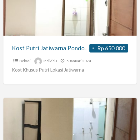
Jatiwarna
Pondok
Gede
Murah
dan
Nyaman
Kost Putri Jatiwarna Pondok Gede Murah dan Nyaman
Rp 650.000
Bekasi
Individu
5 Januari 2024
Kost Khusus Putri Lokasi Jatiwarna
Kost
Blessing
Khusus
Putri