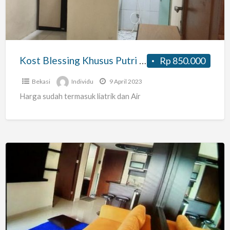
Jatiwarna
Murah
Kost Blessing Khusus Putri Jatiwarna Murah
Rp 850.000
Bekasi
Individu
9 April 2023
Harga sudah termasuk liatrik dan Air
SEWA
APARTEMEN
Grand
Icon
Caman