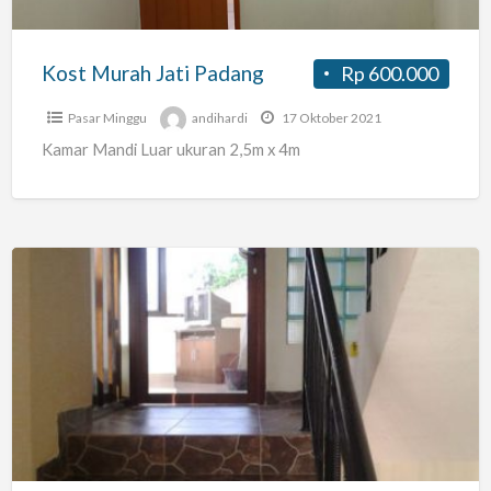
Kost Murah Jati Padang
Rp 600.000
Pasar Minggu
andihardi
17 Oktober 2021
Kamar Mandi Luar ukuran 2,5m x 4m
Kost
/
Homestay
/
Apartemen
Unit
Eksklusif