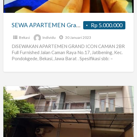
2BR
Full
Furnished
SEWA APARTEMEN Grand Icon Caman 2BR Full Furnished Jatibening Bekasi
Rp 5.000.000
Jatibening
Bekasi
Bekasi
Individu
30 Januari 2023
DiSEWAKAN APARTEMEN GRAND ICON CAMAN 2BR
Full Furnished Jalan Caman Raya No.17, Jatibening, Kec.
Pondokgede, Bekasi, Jawa Barat . Spesifikasi sbb: –
Tower B /
[…]
KOST
Karyawan
Pria
di
Pulo