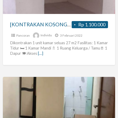
[KONTRAKAN KOSONG – JAKARTA SELATAN]
Rp 1.100.000
Pancoran
Individu
3 Februari 2022
Dikontrakan 1 unit kamar seluas 27 m2 Fasilitas: 1 Kamar
Tidur 🛏 1 Kamar Mandi 🚿 1 Ruang Keluarga / Tamu🚪 1
Dapur 🍽 Akses
[…]
Kost
Jatiwarna
Khusus
Putri
Murah