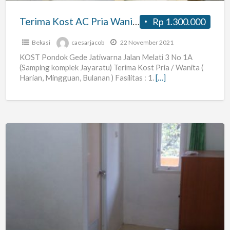
Jatiwarna
Terima Kost AC Pria Wanita Pondok Gede Jatiwarna Bekasi (Akses Tol 100m)
Rp 1.300.000
Bekasi
(Akses
Bekasi
caesarjacob
22 November 2021
Tol
KOST Pondok Gede Jatiwarna Jalan Melati 3 No 1A
(Samping komplek Jayaratu) Terima Kost Pria / Wanita (
100m)
Harian, Mingguan, Bulanan ) Fasilitas : 1.
[…]
Kost
Yang
Aman,
Nyaman,
dan
Strategis