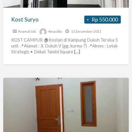
Kost Suryo
Rp 550.000
Kramat Jati
4masitta
11 Desember 2021
KOST CAMPUR 🏠Kostan di Kampung Dukuh Tersisa 5
unit 📍Alamat : Jl. Dukuh V (gg. kurma 7) 📍Akses : Letak
Strategis • Dekat Tamini Square
[…]
Kost
Murah
jati
padang