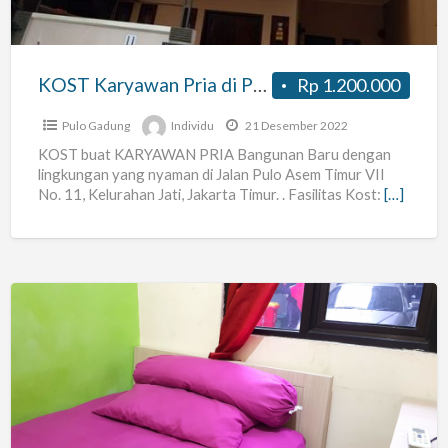
Asem
Timur,
Jakarta
KOST Karyawan Pria di Pulo Asem Timur, Jakarta Timur
Rp 1.200.000
Timur
Pulo Gadung
Individu
21 Desember 2022
KOST buat KARYAWAN PRIA Bangunan Baru dengan
lingkungan yang nyaman di Jalan Pulo Asem Timur VII
No. 11, Kelurahan Jati, Jakarta Timur. . Fasilitas Kost:
[…]
Kost
Rumah
Fadhilla
(Pd.
Gede,