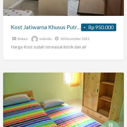
dan
Nyaman
Kost Jatiwarna Khusus Putri Murah dan Nyaman
Rp 950.000
Bekasi
Individu
30 Desember 2021
Harga Kost sudah termasuk listrik dan air
Kost
Putri
Harian/Bulanan
Dekat
Politeknik
Kesehatan