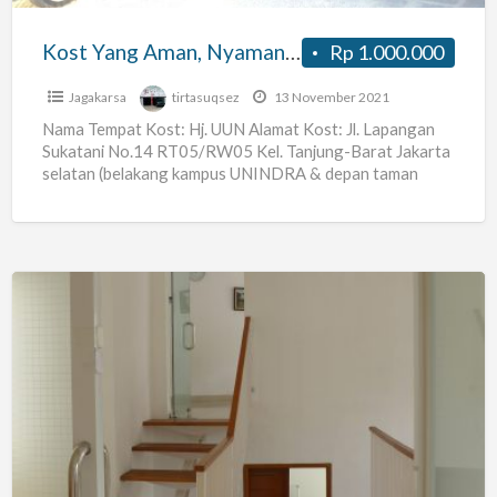
Deket
ANTAM,
Kost Yang Aman, Nyaman, dan Strategis Deket ANTAM, Nestle, Archadia, Oleos
Rp 1.000.000
Nestle,
Archadia,
Jagakarsa
tirtasuqsez
13 November 2021
Oleos
Nama Tempat Kost: Hj. UUN Alamat Kost: Jl. Lapangan
Sukatani No.14 RT05/RW05 Kel. Tanjung-Barat Jakarta
selatan (belakang kampus UNINDRA & depan taman
PKK) Harga Sewa:
[…]
DISEWAKAN
KOST
STUDIO
JM
30
BISA