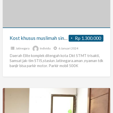
muslimah
single
(otista
3)
Kost khusus muslimah single (otista 3)
Rp 1.300.000
Jatinegara
Individu
6 Januari 2024
Daerah Elite komplek ditengah kota Dkt STMT trisakti,
Samsat jak-tim STIS,stasiun Jatinegara.aman ,nyaman tdk
banjir bisa parkir motor. Parkir mobil 500K
Kost
Putri