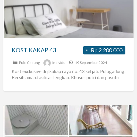
43
KOST KAKAP 43
Rp 2.200.000
Pulo Gadung
Individu
19 September 2024
Kost exckusive di jl.kakap raya no. 43 kel jati. Pulogadung.
Bersih.aman.fasilitas lengkap. Khusus putri dan pasutri
kost
putri
cendana