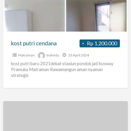
kost putri cendana
Rp 1.200.000
Matraman
Individu
23 April 2024
kost putri baru 2021dekat stasiun pondok jati busway
Pramuka Matraman Rawamangun aman nyaman
strategis
Kost
khusus