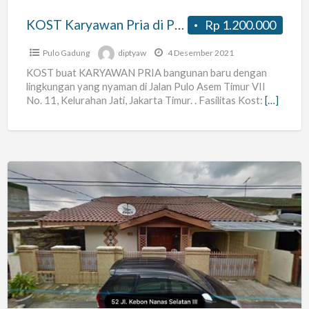
Jakarta
KOST Karyawan Pria di Pulo Asem Timur, Jakarta Timur
Rp 1.200.000
Timur
Pulo Gadung
diptyaw
4 Desember 2021
KOST buat KARYAWAN PRIA bangunan baru dengan
lingkungan yang nyaman di Jalan Pulo Asem Timur VII
No. 11, Kelurahan Jati, Jakarta Timur. . Fasilitas Kost:
[…]
Kosan
Khusus
Wanita
Baru
Direnovasi
Daerah
Cawang-