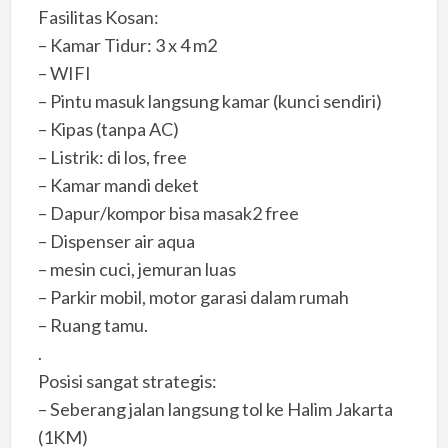
Fasilitas Kosan:
– Kamar Tidur: 3 x 4 m2
– WIFI
– Pintu masuk langsung kamar (kunci sendiri)
– Kipas (tanpa AC)
– Listrik: di los, free
– Kamar mandi deket
– Dapur/kompor bisa masak2 free
– Dispenser air aqua
– mesin cuci, jemuran luas
– Parkir mobil, motor garasi dalam rumah
– Ruang tamu.
.
Posisi sangat strategis:
– Seberang jalan langsung tol ke Halim Jakarta
(1KM)