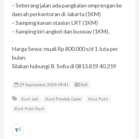
– Seberang jalan ada pangkalan omprengan ke
daerah perkantoran di Jakarta (1KM)
– Samping kanan stasiun LRT (1KM)
– Samping kiri angkot dan busway (1KM).
.
Harga Sewa: muali Rp 800.000 s/d 1 Juta per
bulan.
Silakan hubungi B. Sofia di 0813.819.40.219
Listing ID
29 September 2024 09:41
N/A
Kost Jati
Kost Pondok Gede
Kost Putri
Kost Putri Kost
L