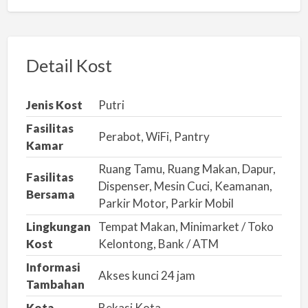
a
p
o
r
Detail Kost
k
a
Jenis Kost
Putri
n
Fasilitas
m
Perabot, WiFi, Pantry
Kamar
a
Ruang Tamu, Ruang Makan, Dapur,
s
Fasilitas
Dispenser, Mesin Cuci, Keamanan,
a
Bersama
Parkir Motor, Parkir Mobil
l
Lingkungan
Tempat Makan, Minimarket / Toko
a
Kost
Kelontong, Bank / ATM
h
Informasi
Akses kunci 24 jam
Tambahan
Kota
Bekasi Kota