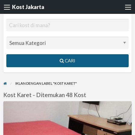
Kost Jakarta
CARI
IKLAN DENGAN LABEL "KOST KARET"
Kost Karet - Ditemukan 48 Kost
Kost
Komando
3