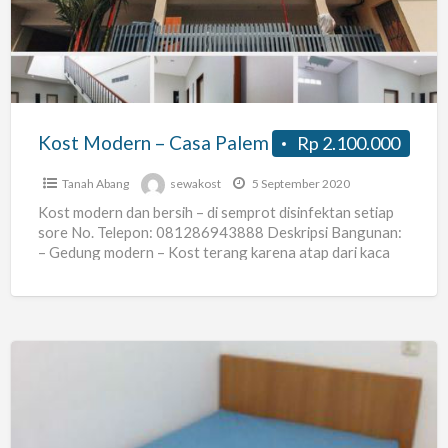
Casa
Palem
Kost Modern – Casa Palem
Rp 2.100.000
Tanah Abang
sewakost
5 September 2020
Kost modern dan bersih – di semprot disinfektan setiap
sore No. Telepon: 081286943888 Deskripsi Bangunan:
– Gedung modern – Kost terang karena atap dari kaca
[…]
Kos
Perempuan
Area