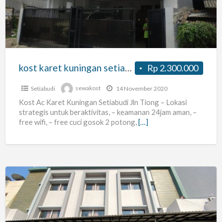
setiabudi
jln
tiong
no
3
kost karet kuningan setiabudi jln tiong no 3
Rp 2.300.000
Setiabudi
sewakost
14 November 2020
Kost Ac Karet Kuningan Setiabudi Jln Tiong – Lokasi
strategis untuk beraktivitas, – keamanan 24jam aman, –
free wifi, – free cuci gosok 2 potong,
[…]
Kost
Casa
Rosa