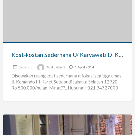
kostan
Sederhana
U/
Karyawati
Di
Karet
Setiabudi
Kost-kostan Sederhana U/ Karyawati Di Karet Setiabudi
Setiabudi
Kost Jakarta
1 April 2014
Disewakan ruang kost sederhana di lokasi segitiga emas.
Jl. Komando III Karet Setiabudi Jakarta Selatan 12920.
Rp 500.000/bulan. Minat??.. Hubungi : 021 94727000
021 5224217
[…]
Kosan