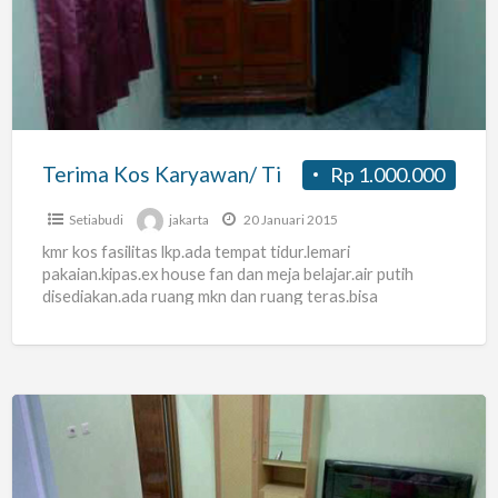
Karyawan/
Ti
Terima Kos Karyawan/ Ti
Rp 1.000.000
Setiabudi
jakarta
20 Januari 2015
kmr kos fasilitas lkp.ada tempat tidur.lemari
pakaian.kipas.ex house fan dan meja belajar.air putih
disediakan.ada ruang mkn dan ruang teras.bisa
memasak.ada kulkas disediain.pokokna suasana hommy.
alamat
[…]
Kost
Karyawati