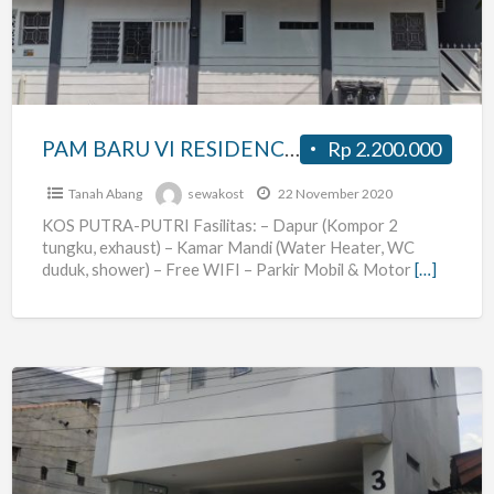
RESIDENCE
(
Bendungan
Hilir
–
PAM BARU VI RESIDENCE ( Bendungan Hilir – Pejompongan – Benhil – Karet )
Rp 2.200.000
Pejompongan
–
Tanah Abang
sewakost
22 November 2020
Benhil
KOS PUTRA-PUTRI Fasilitas: – Dapur (Kompor 2
tungku, exhaust) – Kamar Mandi (Water Heater, WC
–
duduk, shower) – Free WIFI – Parkir Mobil & Motor
[…]
Karet
)
kost
karet
kuningan