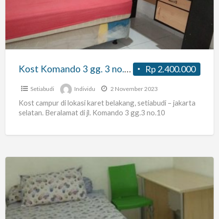
gg.
3
no.10
jakarta
selatan
Kost Komando 3 gg. 3 no.10 jakarta selatan
Rp 2.400.000
Setiabudi
Individu
2 November 2023
Kost campur di lokasi karet belakang, setiabudi – jakarta
selatan. Beralamat di jl. Komando 3 gg.3 no.10
Kost
Setiabudi,
depan