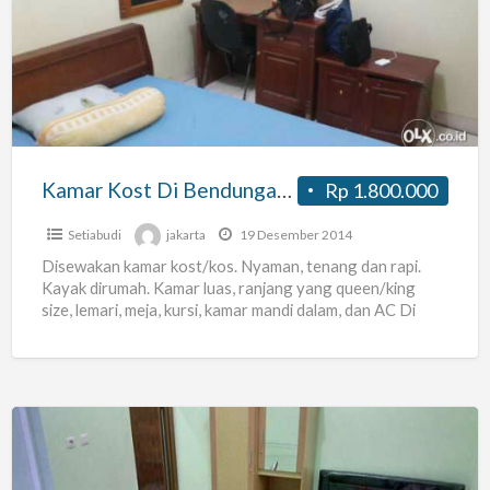
Di
Bendungan
Hilir
Jakarta
Pusat
Kamar Kost Di Bendungan Hilir Jakarta Pusat
Rp 1.800.000
Setiabudi
jakarta
19 Desember 2014
Disewakan kamar kost/kos. Nyaman, tenang dan rapi.
Kayak dirumah. Kamar luas, ranjang yang queen/king
size, lemari, meja, kursi, kamar mandi dalam, dan AC Di
daerah
[…]
Kost
Karyawati