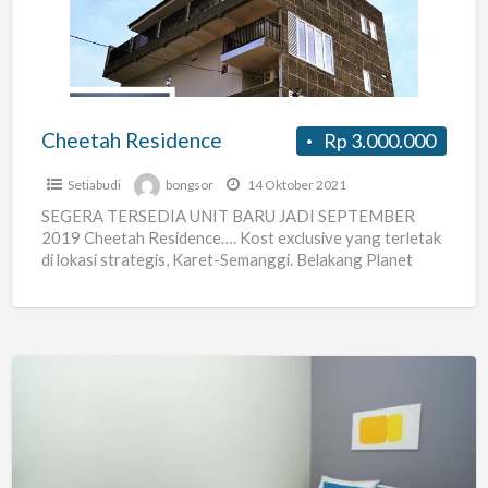
Cheetah Residence
Rp 3.000.000
Setiabudi
bongsor
14 Oktober 2021
SEGERA TERSEDIA UNIT BARU JADI SEPTEMBER
2019 Cheetah Residence…. Kost exclusive yang terletak
di lokasi strategis, Karet-Semanggi. Belakang Planet
Hollywood, dekat Semanggi, Mega Kuningan, Kuningan
[…]
Kost
Verde
Kuningan