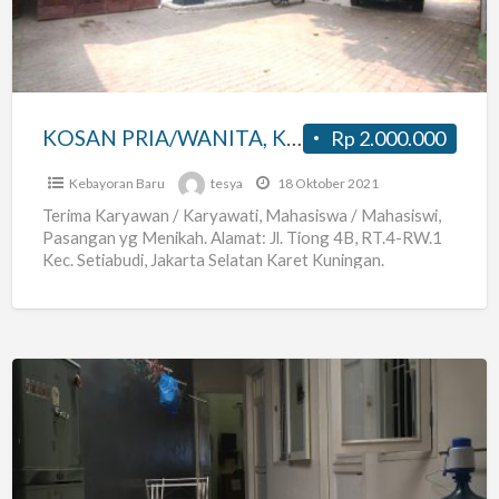
MAHASISWI,
PASANGAN
YG
MENIKAH
KARET
KOSAN PRIA/WANITA, KARYAWAN, MAHASISWI, PASANGAN YG MENIKAH KARET KUNINGAN JAKSEL
Rp 2.000.000
KUNINGAN
JAKSEL
Kebayoran Baru
tesya
18 Oktober 2021
Terima Karyawan / Karyawati, Mahasiswa / Mahasiswi,
Pasangan yg Menikah. Alamat: Jl. Tiong 4B, RT.4-RW.1
Kec. Setiabudi, Jakarta Selatan Karet Kuningan.
http://goo.gl/maps/WHHFi Pricelist Rate Kamar
[…]
Kost
Pria
Jakarta