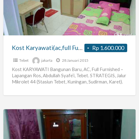
Furnished,bisa
Ber2)lapros
Tebet
Kost Karyawati(ac,full Furnished,bisa Ber2)lapros Tebet
Rp 1.600.000
Tebet
jakarta
28 Januari 2015
Kost KARYAWATI Bangunan Baru, AC, Full Furnished –
Lapangan Ros, Abdullah Syafe’i, Tebet. STRATEGIS, Jalur
Mikrolet 44 (Stasiun Tebet, Kuningan, Sudirman, Karet).
BURUAN TINGGAL TERSISA
[…]
Terima
Kos