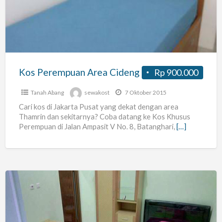
Cideng
Kos Perempuan Area Cideng
Rp 900.000
Tanah Abang
sewakost
7 Oktober 2015
Cari kos di Jakarta Pusat yang dekat dengan area
Thamrin dan sekitarnya? Coba datang ke Kos Khusus
Perempuan di Jalan Ampasit V No. 8, Batanghari,
[…]
Kost
Pasutri
(ac,