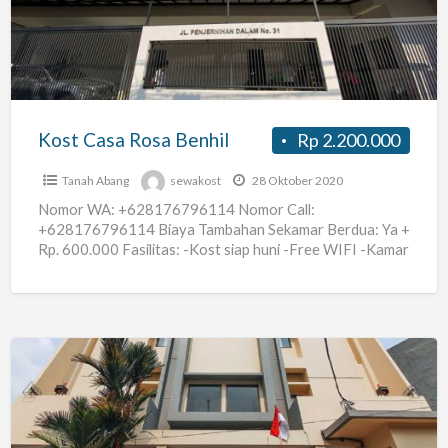
Benhil
Kost Casa Rosa Benhil
Rp 2.200.000
Tanah Abang
sewakost
28 Oktober 2020
Nomor WA: +628176796114 Nomor Call:
+628176796114 Biaya Tambahan Sekamar Berdua: Ya +
Rp. 600.000 Fasilitas: -Kost siap huni -Free WIFI -Kamar
mandi dalam -Air panas
[…]
Kost
Modern
–