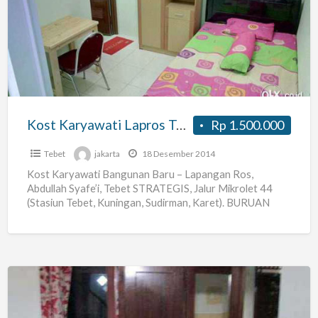
Lapros
Tebet
(ac,k
Mdi
Dlm,lengkap)
Kost Karyawati Lapros Tebet (ac,k Mdi Dlm,lengkap)
Rp 1.500.000
Tebet
jakarta
18 Desember 2014
Kost Karyawati Bangunan Baru – Lapangan Ros,
Abdullah Syafe’i, Tebet STRATEGIS, Jalur Mikrolet 44
(Stasiun Tebet, Kuningan, Sudirman, Karet). BURUAN
TINGGAL TERSISA SATU KAMAR SAJA
[…]
Indekost