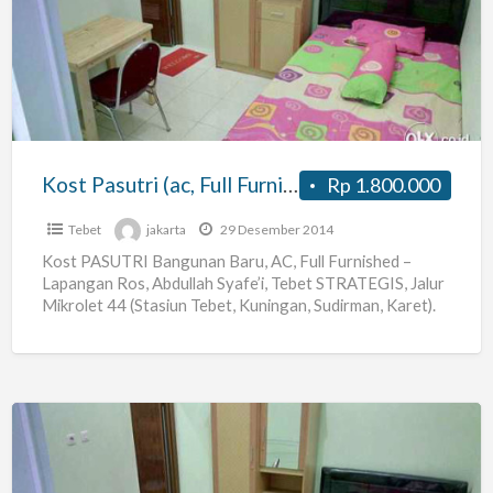
(ac,
Full
Furnished)
Lapros
Tebet
Kost Pasutri (ac, Full Furnished) Lapros Tebet
Rp 1.800.000
Tebet
jakarta
29 Desember 2014
Kost PASUTRI Bangunan Baru, AC, Full Furnished –
Lapangan Ros, Abdullah Syafe’i, Tebet STRATEGIS, Jalur
Mikrolet 44 (Stasiun Tebet, Kuningan, Sudirman, Karet).
Nama Kost :
[…]
Kost
Karyawati