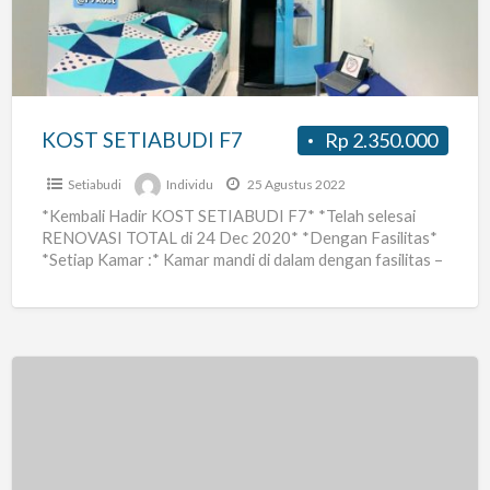
ramai
KOST SETIABUDI F7
Rp 2.350.000
Setiabudi
Individu
25 Agustus 2022
*Kembali Hadir KOST SETIABUDI F7* *Telah selesai
RENOVASI TOTAL di 24 Dec 2020* *Dengan Fasilitas*
*Setiap Kamar :* Kamar mandi di dalam dengan fasilitas –
[…]
Kos
kosan
murah