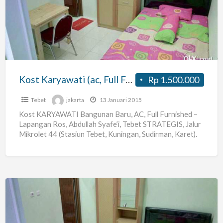
(ac,
Full
Furnished)
Lapros
Tebet
Kost Karyawati (ac, Full Furnished) Lapros Tebet
Rp 1.500.000
Tebet
jakarta
13 Januari 2015
Kost KARYAWATI Bangunan Baru, AC, Full Furnished –
Lapangan Ros, Abdullah Syafe’i, Tebet STRATEGIS, Jalur
Mikrolet 44 (Stasiun Tebet, Kuningan, Sudirman, Karet).
BURUAN TINGGAL TERSISA
[…]
Kost
Karyawati