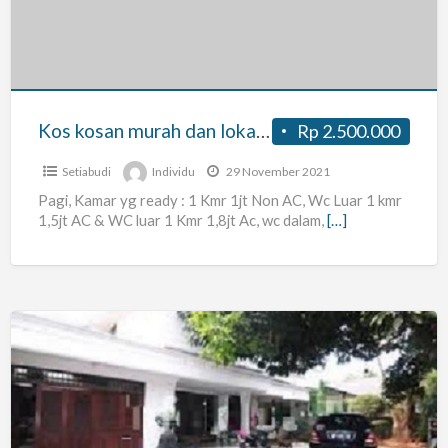
dan
lokasi
strategis
Kos kosan murah dan lokasi strategis
Rp 2.500.000
Setiabudi
Individu
29 November 2021
Pagi, Kamar yg ready : 1 Kmr 1jt Non AC, Wc Luar 1 kmr
1,5jt AC & WC luar 1 Kmr 1,8jt Ac, wc dalam,
[…]
Terima
Karyawan
/
Karyawati,