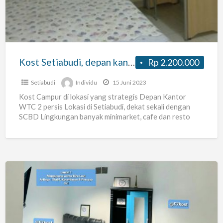
kantor
WTC
2,
Karet
kuningan,
Kost Setiabudi, depan kantor WTC 2, Karet kuningan, Jakarta Selatan, Kost Pekantoran, Kost lokasi strategis, Kost Jalan raya, Kost lokasi ramai
Rp 2.200.000
Jakarta
Selatan,
Setiabudi
Individu
15 Juni 2023
Kost
Kost Campur di lokasi yang strategis Depan Kantor
WTC 2 persis Lokasi di Setiabudi, dekat sekali dengan
Pekantoran,
SCBD Lingkungan banyak minimarket, cafe dan resto
Kost
Daerah
[…]
lokasi
strategis,
Kost
Jalan
KOST
raya,
SETIABUDI
Kost
F7
lokasi