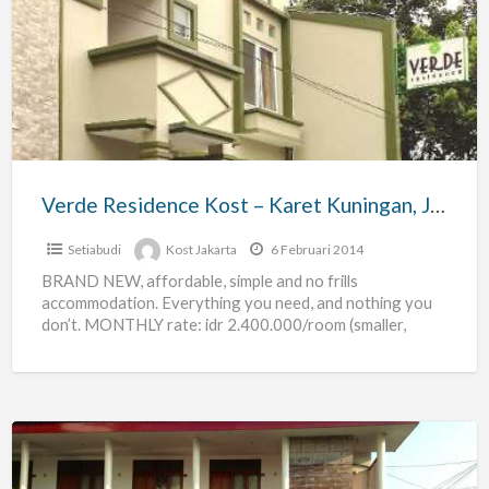
Residence
Kost
–
Karet
Kuningan,
Jak-
sel
Verde Residence Kost – Karet Kuningan, Jak-sel
Setiabudi
Kost Jakarta
6 Februari 2014
BRAND NEW, affordable, simple and no frills
accommodation. Everything you need, and nothing you
don’t. MONTHLY rate: idr 2.400.000/room (smaller,
single occupancy) idr 2.700.000/room (larger,
[…]
Kost