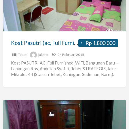
Full
Furnished)
Lapros
Tebet
Kost Pasutri (ac, Full Furnished) Lapros Tebet
Rp 1.800.000
Tebet
jakarta
24 Februari 2015
Kost PASUTRI AC, Full Furnished, WiFi, Bangunan Baru –
Lapangan Ros, Abdullah Syafe’i, Tebet STRATEGIS, Jalur
Mikrolet 44 (Stasiun Tebet, Kuningan, Sudirman, Karet).
BURUAN TINGGAL
[…]
Terima
Kos