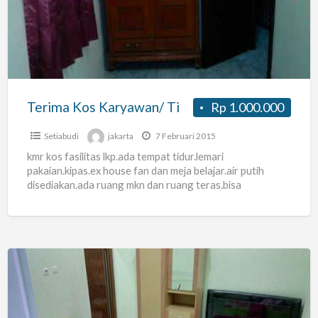
Karyawan/
Ti
Terima Kos Karyawan/ Ti
Rp 1.000.000
Setiabudi
jakarta
7 Februari 2015
kmr kos fasilitas lkp.ada tempat tidur.lemari
pakaian.kipas.ex house fan dan meja belajar.air putih
disediakan.ada ruang mkn dan ruang teras.bisa
memasak.ada kulkas disediain.pokokna suasana hommy.
alamat
[…]
Kost
Karyawati(ac,full