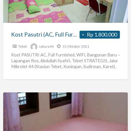
Furnished,
WiFi)
Lapangan
Ros
Kost Pasutri (AC, Full Furnished, WiFi) Lapangan Ros Tebet
Rp 1.800.000
Tebet
Tebet
sakura44
31 Oktober 2021
Kost PASUTRI AC, Full Furnished, WiFi, Bangunan Baru –
Lapangan Ros, Abdullah Syafe’i, Tebet STRATEGIS, Jalur
Mikrolet 44 (Stasiun Tebet, Kuningan, Sudirman, Karet).
Nama Kost
[…]
kos
perempuan
cideng