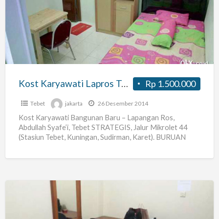
Lapros
Tebet
(ac,k
Mdi
Dlm,lengkap)
Kost Karyawati Lapros Tebet (ac,k Mdi Dlm,lengkap)
Rp 1.500.000
Tebet
jakarta
26 Desember 2014
Kost Karyawati Bangunan Baru – Lapangan Ros,
Abdullah Syafe’i, Tebet STRATEGIS, Jalur Mikrolet 44
(Stasiun Tebet, Kuningan, Sudirman, Karet). BURUAN
TINGGAL TERSISA SATU KAMAR SAJA
[…]
Kamar
Kost