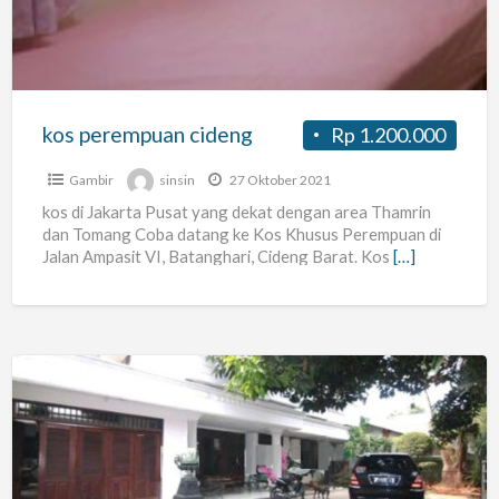
kos perempuan cideng
Rp 1.200.000
Gambir
sinsin
27 Oktober 2021
kos di Jakarta Pusat yang dekat dengan area Thamrin
dan Tomang Coba datang ke Kos Khusus Perempuan di
Jalan Ampasit VI, Batanghari, Cideng Barat. Kos
[…]
KOSAN
PRIA/WANITA,
KARYAWAN,