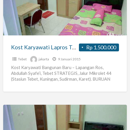
Lapros
Tebet
(ac,k
Mdi
Dlm,lengkap)
Kost Karyawati Lapros Tebet (ac,k Mdi Dlm,lengkap)
Rp 1.500.000
Tebet
jakarta
9 Januari 2015
Kost Karyawati Bangunan Baru – Lapangan Ros,
Abdullah Syafe’i, Tebet STRATEGIS, Jalur Mikrolet 44
(Stasiun Tebet, Kuningan, Sudirman, Karet). BURUAN
TINGGAL TERSISA SATU KAMAR SAJA
[…]
Kost
Karyawati