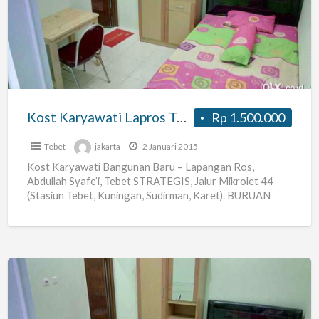
Lapros
Tebet
(ac,k
Mdi
Dlm,lengkap)
Kost Karyawati Lapros Tebet (ac,k Mdi Dlm,lengkap)
Rp 1.500.000
Tebet
jakarta
2 Januari 2015
Kost Karyawati Bangunan Baru – Lapangan Ros,
Abdullah Syafe’i, Tebet STRATEGIS, Jalur Mikrolet 44
(Stasiun Tebet, Kuningan, Sudirman, Karet). BURUAN
TINGGAL TERSISA SATU KAMAR SAJA
[…]
Kost
Pasutri