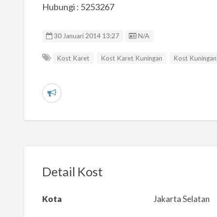
Hubungi : 5253267
Listing ID
30 Januari 2014 13:27
N/A
Kost Karet
Kost Karet Kuningan
Kost Kuningan
L
a
p
o
r
k
Detail Kost
a
n
Kota
Jakarta Selatan
m
a