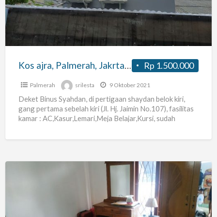
Jakrta
Barat
Kos ajra, Palmerah, Jakrta Barat
Rp 1.500.000
Palmerah
srilesta
9 Oktober 2021
Deket Binus Syahdan, di pertigaan shaydan belok kiri,
gang pertama sebelah kiri (Jl. Hj. Jaimin No.107), fasilitas
kamar : AC,Kasur,Lemari,Meja Belajar,Kursi, sudah
termasuk listrik, kamar
[…]
Kost
Putri
Kota