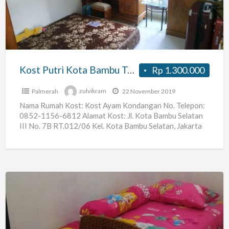
Bambu
Tomang
Slipi
Kost Putri Kota Bambu Tomang Slipi
Rp 1.300.000
Palmerah
zulvikram
22 November 2019
Nama Rumah Kost: Kost Ayam Kondangan No. Telepon:
0852-1156-6812 Alamat Kost: Jl. Kota Bambu Selatan
III No. 7B RT.012/06 Kel. Kota Bambu Selatan, Jakarta
Barat
[…]
KOS
Dekat
Dengan