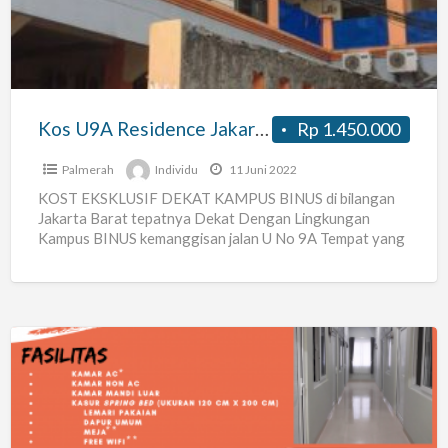
Jakarta
Barat
Dekat
Kampus
Binus
Kos U9A Residence Jakarta Barat Dekat Kampus Binus
Rp 1.450.000
Palmerah
Individu
11 Juni 2022
KOST EKSKLUSIF DEKAT KAMPUS BINUS di bilangan
Jakarta Barat tepatnya Dekat Dengan Lingkungan
Kampus BINUS kemanggisan jalan U No 9A Tempat yang
nyaman dan Asri
[…]
Kost
Alpukats
Putri