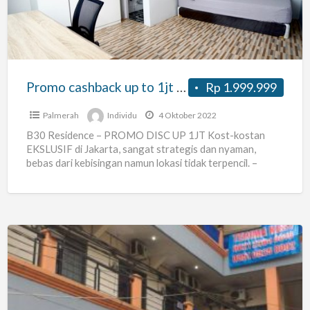
to
1jt
–
B30
Residence
Promo cashback up to 1jt – B30 Residence
Rp 1.999.999
Palmerah
Individu
4 Oktober 2022
B30 Residence – PROMO DISC UP 1JT Kost-kostan
EKSLUSIF di Jakarta, sangat strategis dan nyaman,
bebas dari kebisingan namun lokasi tidak terpencil. –
dekat dengan
[…]
Kos
U9A
Residence