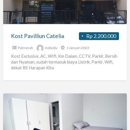
Kost Pavilliun Catelia
Rp 2.200.000
Palmerah
Individu
1 Januari 2023
Kost Exclusive, AC, WIfi, Km Dalam, CCTV, Parkir, Bersih
dan Nyaman, sudah termasuk biaya Listrik, Parkir, Wifi,
dekat RS Harapan Kita
Promo
cashback
up