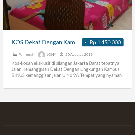
Kampus
BINUS
Kos
Jalan
U
KOS Dekat Dengan Kampus BINUS Kos Jalan U Raya 9A Kemanggisan
Rp 1.450.000
Raya
9A
Palmerah
JONY
20 Agustus 2019
Kemanggisan
Kos-kosan eksklusif di bilangan Jakarta Barat tepatnya
Jalan Kemanggisan Dekat Dengan Lingkungan Kampus
BINUS kemanggisan jalan U No 9A Tempat yang nyaman
dan Asri serta
[…]