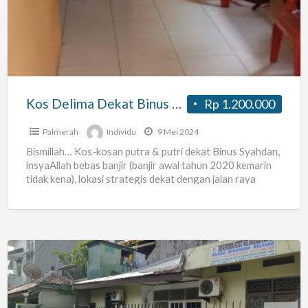
Dekat
Binus
Syahdan
Kos Delima Dekat Binus Syahdan
Rp 1.200.000
Palmerah
Individu
9 Mei 2024
Bismillah… Kos-kosan putra & putri dekat Binus Syahdan,
insyaAllah bebas banjir (banjir awal tahun 2020 kemarin
tidak kena), lokasi strategis dekat dengan jalan raya
lewat
[…]
Kost
Keluarga