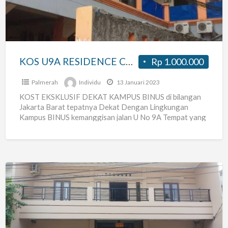
untuk
WFH
dan
ISOLASI
KOS U9A RESIDENCE COCOK untuk WFH dan ISOLASI diri
Rp 1.000.000
diri
Palmerah
Individu
13 Januari 2023
KOST EKSKLUSIF DEKAT KAMPUS BINUS di bilangan
Jakarta Barat tepatnya Dekat Dengan Lingkungan
Kampus BINUS kemanggisan jalan U No 9A Tempat yang
nyaman dan Asri
[…]
Kost
Pavilliun
Catelia