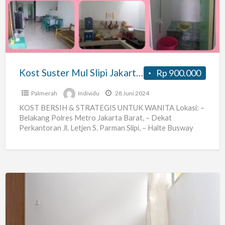
Slipi
Jakarta
Barat
Kost Suster Mul Slipi Jakarta Barat
Rp 900.000
Palmerah
Individu
28 Juni 2024
KOST BERSIH & STRATEGIS UNTUK WANITA Lokasi: –
Belakang Polres Metro Jakarta Barat, – Dekat
Perkantoran Jl. Letjen S. Parman Slipi, – Halte Busway
Slipi
[…]
Homey
Residence
–