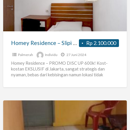
Slipi
Tomang
Kstubun
Tanah
abang
Homey Residence – Slipi Tomang Kstubun Tanah abang Tomang
Rp 2.100.000
Tomang
Palmerah
Individu
27 Juni 2024
Homey Residence – PROMO DISC UP 600k! Kost-
kostan EKSLUSIF di Jakarta, sangat strategis dan
nyaman, bebas dari kebisingan namun lokasi tidak
terpencil. – dekat dengan
[…]
Kos
Delima