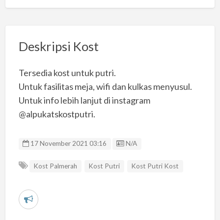
Deskripsi Kost
Tersedia kost untuk putri.
Untuk fasilitas meja, wifi dan kulkas menyusul.
Untuk info lebih lanjut di instagram
@alpukatskostputri.
Listing ID
17 November 2021 03:16
N/A
Kost Palmerah
Kost Putri
Kost Putri Kost
L
a