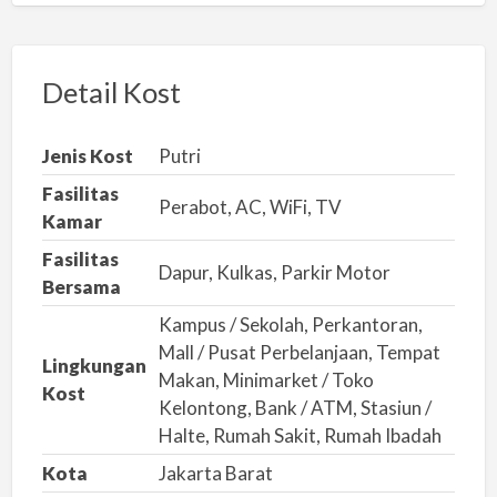
p
o
r
Detail Kost
k
a
Jenis Kost
Putri
n
Fasilitas
m
Perabot, AC, WiFi, TV
Kamar
a
Fasilitas
s
Dapur, Kulkas, Parkir Motor
Bersama
a
Kampus / Sekolah, Perkantoran,
l
Mall / Pusat Perbelanjaan, Tempat
a
Lingkungan
Makan, Minimarket / Toko
h
Kost
Kelontong, Bank / ATM, Stasiun /
Halte, Rumah Sakit, Rumah Ibadah
Kota
Jakarta Barat