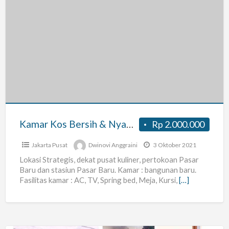
Kamar
Kos
Bersih
&
Nyaman
“Pasar
Baru”
Kamar Kos Bersih & Nyaman “Pasar Baru”
Rp 2.000.000
Jakarta Pusat
Dwinovi Anggraini
3 Oktober 2021
Lokasi Strategis, dekat pusat kuliner, pertokoan Pasar
Baru dan stasiun Pasar Baru. Kamar : bangunan baru.
Fasilitas kamar : AC, TV, Spring bed, Meja, Kursi,
[…]