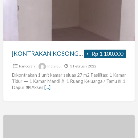
–
JAKARTA
SELATAN]
[KONTRAKAN KOSONG – JAKARTA SELATAN]
Rp 1.100.000
Pancoran
Individu
3 Februari 2022
Dikontrakan 1 unit kamar seluas 27 m2 Fasilitas: 1 Kamar
Tidur 🛏 1 Kamar Mandi 🚿 1 Ruang Keluarga / Tamu🚪 1
Dapur 🍽 Akses
[…]
Kost
Baru