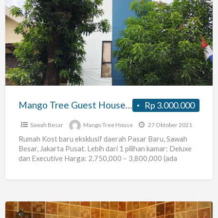
Mango
Tree
Guest
House
–
Kost
Exclusive
Baru!
Mango Tree Guest House – Kost Exclusive Baru!
Rp 3.000.000
Sawah Besar
Mango Tree House
27 Oktober 2021
Rumah Kost baru eksklusif daerah Pasar Baru, Sawah
Besar, Jakarta Pusat. Lebih dari 1 pilihan kamar: Deluxe
dan Executive Harga: 2,750,000 – 3,800,000 (ada
Promo)
[…]