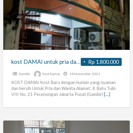
kost
DAMAI
untuk
pria
dan
wanita
kost DAMAI untuk pria dan wanita
Rp 1.800.000
Gambir
kost Damai
14 November 2021
KOST DAMAI Kost Baru dengan hunian yang nyaman
dan bersih Untuk Pria dan Wanita Alamat: Jl. Batu Tulis
VIII No. 21 Pecenongan Jakarta Pusat (Gambir)
[…]