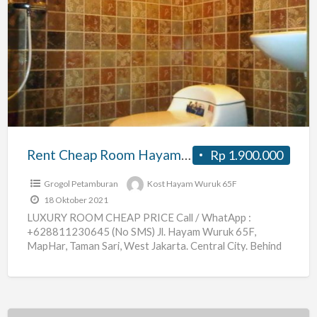
Rent
Cheap
Room
Hayam
Wuruk
near
Busway
Harmoni
Rent Cheap Room Hayam Wuruk near Busway Harmoni Central West Jakarta
Rp 1.900.000
Central
West
Grogol Petamburan
Kost Hayam Wuruk 65F
Jakarta
18 Oktober 2021
LUXURY ROOM CHEAP PRICE Call / WhatApp :
+628811230645 (No SMS) Jl. Hayam Wuruk 65F,
MapHar, Taman Sari, West Jakarta. Central City. Behind
Delicious Bakery
[…]