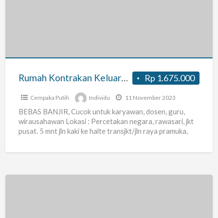
Keluarga
Muslim
khususnya
Karyawan
/
Dosen
Rumah Kontrakan Keluarga Muslim khususnya Karyawan / Dosen / Guru / Ustadz
Rp 1.675.000
/
Guru
Cempaka Putih
Individu
11 November 2023
/
BEBAS BANJIR, Cucok untuk karyawan, dosen, guru,
wirausahawan Lokasi : Percetakan negara, rawasari, jkt
Ustadz
pusat. 5 mnt jln kaki ke halte transjkt/jln raya pramuka,
jalur
[…]
Kontrakan
Muslim