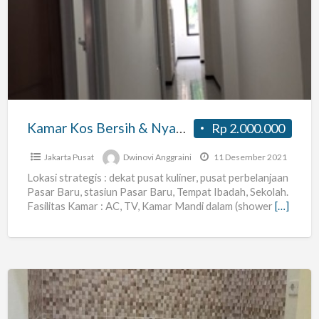
Kos
Bersih
&
Nyaman
“Pasar
Baru”
Kamar Kos Bersih & Nyaman “Pasar Baru”
Rp 2.000.000
Jakarta Pusat
Dwinovi Anggraini
11 Desember 2021
Lokasi strategis : dekat pusat kuliner, pusat perbelanjaan
Pasar Baru, stasiun Pasar Baru, Tempat Ibadah, Sekolah.
Fasilitas Kamar : AC, TV, Kamar Mandi dalam (shower
[…]
Rumah