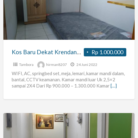
Dekat
Krendang,
Duri,
Kota,
Glodok,
Hayam
Kos Baru Dekat Krendang, Duri, Kota, Glodok, Hayam Wuruk, Gajah Mada, Roxy, Tambora
Rp 1.000.000
Wuruk,
Gajah
Tambora
hirman8207
24 Juni 2022
Mada,
WIFI, AC, springbed set, meja, lemari, kamar mandi dalam,
bantal, CCTV keamanan. Kamar mandi luar Uk 2,5×2
Roxy,
sampai 2X4 Dari Rp 900.000 – 1.300.000 Kamar
[…]
Tambora
Kost
“The