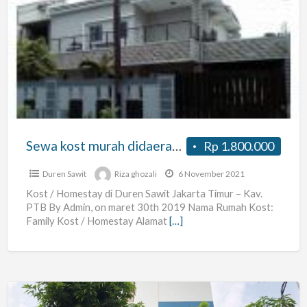
Sewa
kost
murah
didaerah
duren
sawit
jakarta
timur
Sewa kost murah didaerah duren sawit jakarta timur
Rp 1.800.000
Duren Sawit
Riza ghozali
6 November 2021
Kost / Homestay di Duren Sawit Jakarta Timur – Kav.
PTB By Admin, on maret 30th 2019 Nama Rumah Kost:
Family Kost / Homestay Alamat
[…]