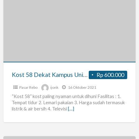
Kost
58
Dekat
Kampus
Unindra
Kost 58 Dekat Kampus Unindra
Rp 600.000
Pasar Rebo
ijonk
16 Oktober 2021
“Kost 58” kost paling nyaman untuk dihuni Fasilitas : 1.
Tempat tidur 2. Lemari pakaian 3. Harga sudah termasuk
listrik & air bersih 4. Televisi
[…]