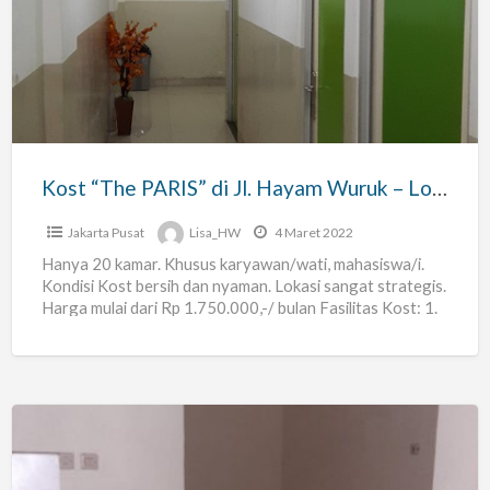
PARIS”
di
Jl.
Hayam
Wuruk
–
Kost “The PARIS” di Jl. Hayam Wuruk – Lokasi Strategis !
Lokasi
Strategis
Jakarta Pusat
Lisa_HW
4 Maret 2022
!
Hanya 20 kamar. Khusus karyawan/wati, mahasiswa/i.
Kondisi Kost bersih dan nyaman. Lokasi sangat strategis.
Harga mulai dari Rp 1.750.000,-/ bulan Fasilitas Kost: 1.
Kamar Mandi
[…]
[KONTRAKAN
KOSONG