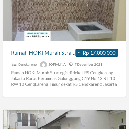
HOKI
Murah
Strategis
di
dekat
RS
Cengkareng
Rumah HOKI Murah Strategis di dekat RS Cengkareng Jakarta Barat
Rp 17.000.000
Jakarta
Barat
Cengkareng
SOFIALINA
7 Desember 2021
Rumah HOKI Murah Strategis di dekat RS Cengkareng
Jakarta Barat Perumnas Galunggung C19 No 13 RT 10
RW 10 Cengkareng Timur dekat RS Cengkareng Jakarta
[…]
Kalisari