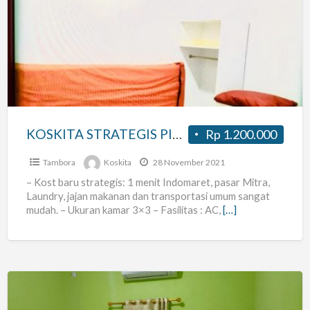
STRATEGIS
PINGGIR
JALAN
SAWAH
LIO
II,
Tambora
KOSKITA STRATEGIS PINGGIR JALAN SAWAH LIO II, Tambora
Rp 1.200.000
Tambora
Koskita
28 November 2021
– Kost baru strategis: 1 menit Indomaret, pasar Mitra,
Laundry, jajan makanan dan transportasi umum sangat
mudah. – Ukuran kamar 3×3 – Fasilitas : AC,
[…]
kosan