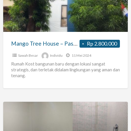
–
Pasar
Baru
Mango Tree House – Pasar Baru
Rp 2.800.000
Sawah Besar
Individu
11 Mei 2024
Rumah Kost bangunan baru dengan lokasi sangat
strategis, dan terletak didalam lingkungan yang aman dan
tenang.
Kost
AAA