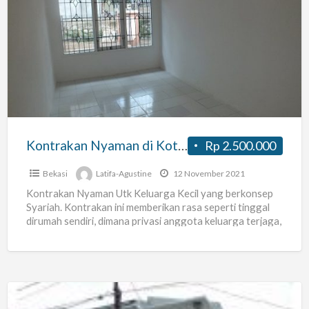
Kontrakan
Nyaman
di
Kota
Bekasi
(Exclusive)
wifi
gratis
Kontrakan Nyaman di Kota Bekasi (Exclusive) wifi gratis
Rp 2.500.000
Bekasi
Latifa-Agustine
12 November 2021
Kontrakan Nyaman Utk Keluarga Kecil yang berkonsep
Syariah. Kontrakan ini memberikan rasa seperti tinggal
dirumah sendiri, dimana privasi anggota keluarga terjaga,
keamanan keluarga juga terpelihara,
[…]