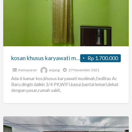
khusus
karyawati
muslimah
kosan khusus karyawati muslimah
Rp 1.700.000
Kemayoran
enjang
27 November 2021
Ada 6 kamar kos,khusus karyawati muslimah,fasilitas Ac
Baru dingin daikin 3/4 PK,WIFI,kasur,bantal lemari,dekat
dengan pasar,rumah sakit,
Kosan