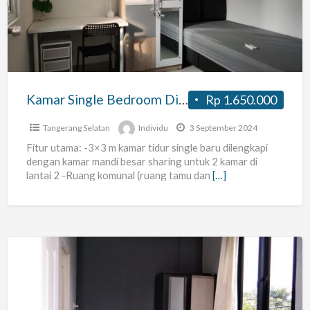
Disewakan
(Khusus
Wanita)
Kamar Single Bedroom Disewakan (Khusus Wanita)
Rp 1.650.000
Tangerang Selatan
Individu
3 September 2024
Fitur utama: -3×3 m kamar tidur single baru dilengkapi
dengan kamar mandi besar sharing untuk 2 kamar di
lantai 2 -Ruang komunal (ruang tamu dan
[…]
Dedaun
Kost
baru