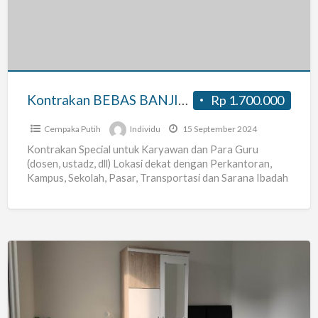
&
Dekat
Perkantoran,
Strategis
di
Kontrakan BEBAS BANJIR & Dekat Perkantoran, Strategis di Cempaka Putih
Rp 1.700.000
Cempaka
Putih
Cempaka Putih
Individu
15 September 2024
Kontrakan Special untuk Karyawan dan Para Guru
(dosen, ustadz, dll) Lokasi dekat dengan Perkantoran,
Kampus, Sekolah, Pasar, Transportasi dan Sarana Ibadah
Cukup Berjalan Kaki utuk
[…]
Kamar
Single
Bedroom