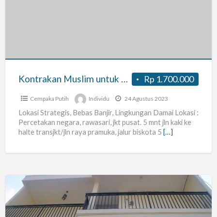
untuk
karyawan
atau
pendidik
foto
akan
Kontrakan Muslim untuk karyawan atau pendidik foto akan dikirim ke peminat
Rp 1.700.000
dikirim
ke
Cempaka Putih
Individu
24 Agustus 2023
peminat
Lokasi Strategis, Bebas Banjir, Lingkungan Damai Lokasi :
Percetakan negara, rawasari, jkt pusat. 5 mnt jln kaki ke
halte transjkt/jln raya pramuka, jalur biskota 5
[…]
Kost
Khusus