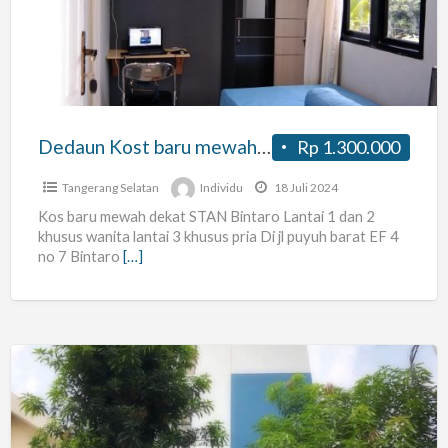
mewah
dekat
STAN
Bintar
Dedaun Kost baru mewah dekat STAN Bintar
Rp 1.300.000
Tangerang Selatan
Individu
18 Juli 2024
Kos baru mewah dekat STAN Bintaro Lantai 1 dan 2
khusus wanita lantai 3 khusus pria Di jl puyuh barat EF 4
no 7 Bintaro
[…]
Mango
Tree
House