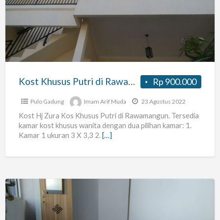
Putri
di
Rawamangun
Kost Khusus Putri di Rawamangun
Rp 900.000
Pulo Gadung
Imam Arif Muda
23 Agustus 2022
Kost Hj Zura Kos Khusus Putri di Rawamangun. Tersedia
kamar kost khusus wanita dengan dua pilihan kamar: 1.
Kamar 1 ukuran 3 X 3,3 2.
[…]
Kos
Baru