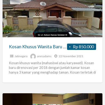
Khusus
Wanita
Baru
Direnovasi
Daerah
Cawang-
Otista
Kosan Khusus Wanita Baru Direnovasi Daerah Cawang-Otista
Rp 850.000
Jatinegara
anesadams
22 November 2021
Kosan khusus wanita (mahasiswi atau karyawati). Kosan
baru direnovasi per 2018 dengan jumlah kamar kosan
hanya 3 kamar yang menghadap taman. Kosan terletak di
lantai
[…]
Kos-