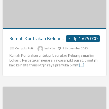
Keluarga
Muslim
Karyawan
/
Dosen
/
Rumah Kontrakan Keluarga Muslim Karyawan / Dosen / Guru / Ustadz
Rp 1.675.000
Guru
/
Cempaka Putih
Individu
21 November 2023
Ustadz
Rumah Kontrakan untuk pribadi atau Keluarga muslim
Lokasi : Percetakan negara, rawasari, jkt pusat. 5 mnt jln
kaki ke halte transjkt/jln raya pramuka 5 mnt
[…]
Rumah
Kontrakan