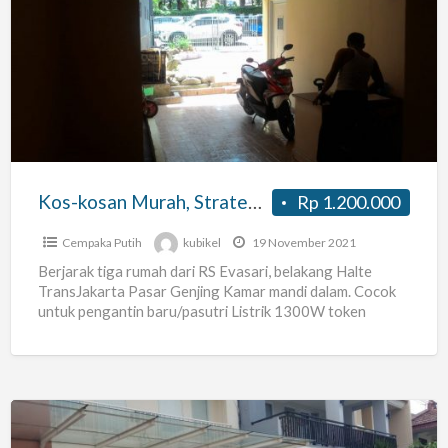
kosan
Murah,
Strategis,
Pramuka,
Pasar
Genjing,
Jakarta
Kos-kosan Murah, Strategis, Pramuka, Pasar Genjing, Jakarta Pusat Kamar #2
Rp 1.200.000
Pusat
Kamar
Cempaka Putih
kubikel
19 November 2021
#2
Berjarak tiga rumah dari RS Evasari, belakang Halte
TransJakarta Pasar Genjing Kamar mandi dalam. Cocok
untuk pengantin baru/pasutri Listrik 1300W token
masing2 kamar. Air tanah
[…]