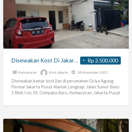
Disewakan
Kost
Di
Jakarta
Pusat
Dalam
Perumahan
Disewakan Kost Di Jakarta Pusat Dalam Perumahan
Rp 2.500.000
Kemayoran
Kost Jakarta
18 November 2021
Disewakan kamar kost2an di perumahan Griya Agung
Permai Jakarta Pusat Alamat Lengkap: Jalan Sumur Batu
2 Blok I no.18, Cempaka Baru, Kemayoran, Jakarta Pusat
(Perumahan
[…]