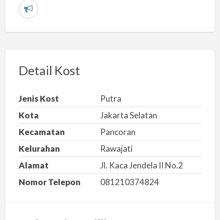
L
a
p
o
r
Detail Kost
k
a
Jenis Kost
Putra
n
Kota
Jakarta Selatan
m
Kecamatan
Pancoran
a
s
Kelurahan
Rawajati
a
Alamat
Jl. Kaca Jendela II No.2
l
Nomor Telepon
081210374824
a
h