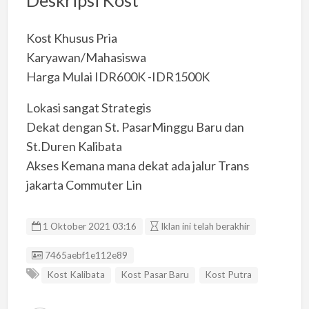
Deskripsi Kost
Kost Khusus Pria
Karyawan/Mahasiswa
Harga Mulai IDR600K -IDR1500K
Lokasi sangat Strategis
Dekat dengan St. PasarMinggu Baru dan
St.Duren Kalibata
Akses Kemana mana dekat ada jalur Trans
jakarta Commuter Lin
1 Oktober 2021 03:16
Iklan ini telah berakhir
Listing ID
7465aebf1e112e89
Kost Kalibata
Kost Pasar Baru
Kost Putra