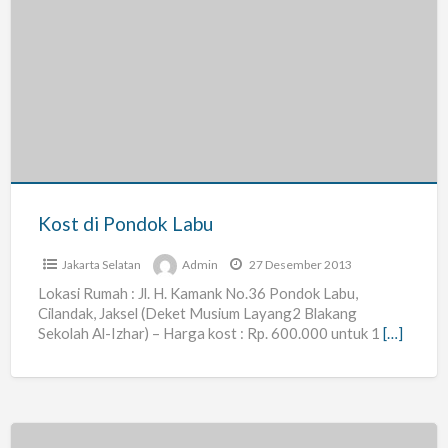
Kost
di
Pondok
Labu
Kost di Pondok Labu
Jakarta Selatan
Admin
27 Desember 2013
Lokasi Rumah : Jl. H. Kamank No.36 Pondok Labu,
Cilandak, Jaksel (Deket Musium Layang2 Blakang
Sekolah Al-Izhar) – Harga kost : Rp. 600.000 untuk 1
[…]