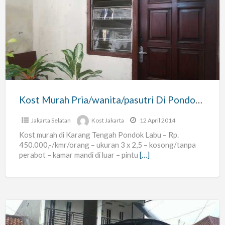
Murah
Pria/wanita/pasutri
Di
Pondok
Labu
Kost Murah Pria/wanita/pasutri Di Pondok Labu
Jakarta Selatan
Kost Jakarta
12 April 2014
Kost murah di Karang Tengah Pondok Labu – Rp.
450.000,-/kmr/orang – ukuran 3 x 2,5 – kosong/tanpa
perabot – kamar mandi di luar – pintu
[…]
Terima