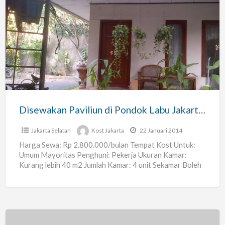
Disewakan
Paviliun
di
Pondok
Labu
Jakarta
Selatan
–
Disewakan Paviliun di Pondok Labu Jakarta Selatan – Puri Raja
Puri
Raja
Jakarta Selatan
Kost Jakarta
22 Januari 2014
Harga Sewa: Rp 2.800.000/bulan Tempat Kost Untuk:
Umum Mayoritas Penghuni: Pekerja Ukuran Kamar:
Kurang lebih 40 m2 Jumlah Kamar: 4 unit Sekamar Boleh
Berdua: Ya
[…]