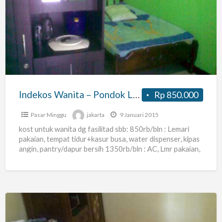
Wanita
–
Pondok
Labu
Indekos Wanita – Pondok Labu
Rp 850.000
Pasar Minggu
jakarta
9 Januari 2015
kost untuk wanita dg fasilitad sbb: 850rb/bln : Lemari
pakaian, tempat tidur+kasur busa, water dispenser, kipas
angin, pantry/dapur bersih 1350rb/bln : AC, Lmr pakaian,
tmpt
[…]
Rumah