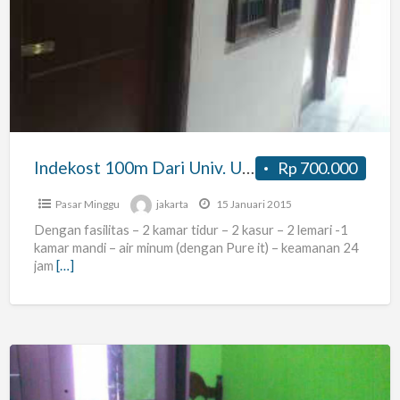
100m
Dari
Univ.
Upn
Pondok
Labu
Indekost 100m Dari Univ. Upn Pondok Labu
Rp 700.000
Pasar Minggu
jakarta
15 Januari 2015
Dengan fasilitas – 2 kamar tidur – 2 kasur – 2 lemari -1
kamar mandi – air minum (dengan Pure it) – keamanan 24
jam
[…]
Indekos