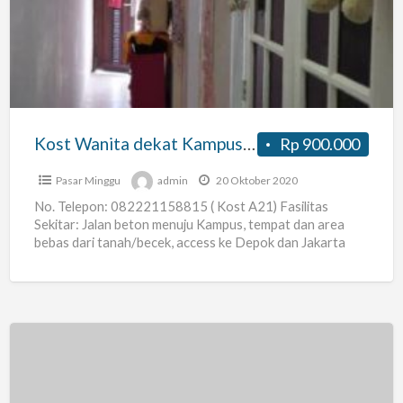
dekat
Kampus
UPN
di
Pangkalan
Jati
Kost Wanita dekat Kampus UPN di Pangkalan Jati Cinere (Belakang Kampus UPN, 24 jam security
Rp 900.000
Cinere
(Belakang
Pasar Minggu
admin
20 Oktober 2020
Kampus
No. Telepon: 082221158815 ( Kost A21) Fasilitas
Sekitar: Jalan beton menuju Kampus, tempat dan area
UPN,
bebas dari tanah/becek, access ke Depok dan Jakarta
24
Selatan sangat
[…]
jam
security
Kost
di