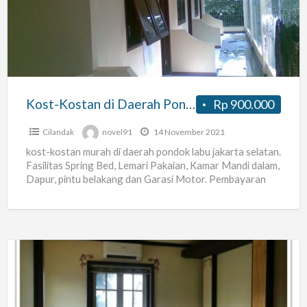
di
Daerah
Pondok
Labu
Jakarta
Selatan
Kost-Kostan di Daerah Pondok Labu Jakarta Selatan
Rp 900.000
Cilandak
novel91
14 November 2021
kost-kostan murah di daerah pondok labu jakarta selatan.
Fasilitas Spring Bed, Lemari Pakaian, Kamar Mandi dalam,
Dapur, pintu belakang dan Garasi Motor. Pembayaran
Sewa minimal
[…]
Kost
Exclusive