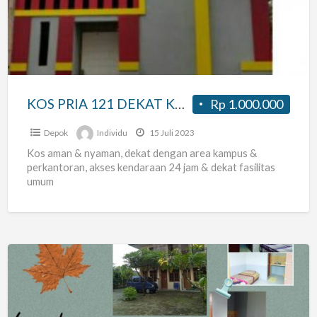
DEKAT
KAMPUS
UPN
PONDOKLABU
JAKARTA
KOS PRIA 121 DEKAT KAMPUS UPN PONDOKLABU JAKARTA
Rp 1.000.000
Depok
Individu
15 Juli 2023
Kos aman & nyaman, dekat dengan area kampus &
perkantoran, akses kendaraan 24 jam & dekat fasilitas
umum
Kost
Fatmawati
Pondok