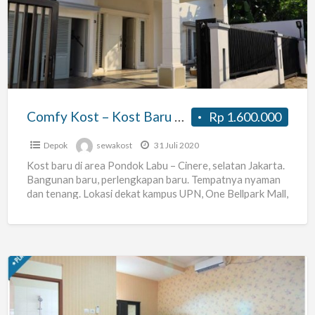
–
Kost
Baru
di
area
Pondok
Comfy Kost – Kost Baru di area Pondok Labu
Rp 1.600.000
Labu
Depok
sewakost
31 Juli 2020
Kost baru di area Pondok Labu – Cinere, selatan Jakarta.
Bangunan baru, perlengkapan baru. Tempatnya nyaman
dan tenang. Lokasi dekat kampus UPN, One Bellpark Mall,
[…]
Kost
Ciganjur