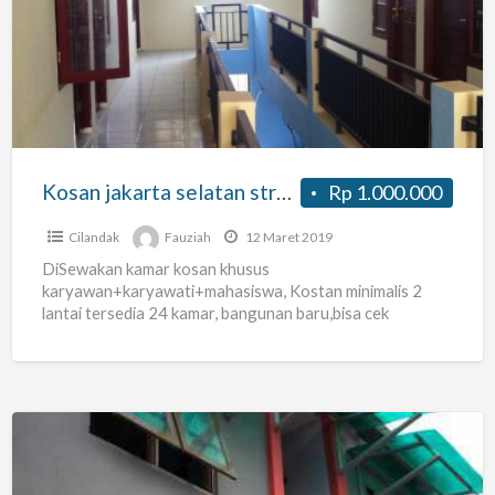
selatan
strategis
Kosan jakarta selatan strategis
Rp 1.000.000
Cilandak
Fauziah
12 Maret 2019
DiSewakan kamar kosan khusus
karyawan+karyawati+mahasiswa, Kostan minimalis 2
lantai tersedia 24 kamar, bangunan baru,bisa cek
langsung ke lokasi Fasilitas kosan : – kamar mandi di
[…]
Kos
Kosan