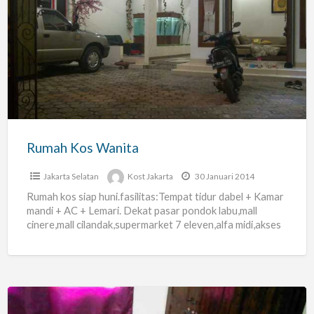
Rumah
Kos
Wanita
Rumah Kos Wanita
Jakarta Selatan
Kost Jakarta
30 Januari 2014
Rumah kos siap huni.fasilitas:Tempat tidur dabel + Kamar
mandi + AC + Lemari. Dekat pasar pondok labu,mall
cinere,mall cilandak,supermarket 7 eleven,alfa midi,akses
tol fatmawati dekat,dekat
[…]