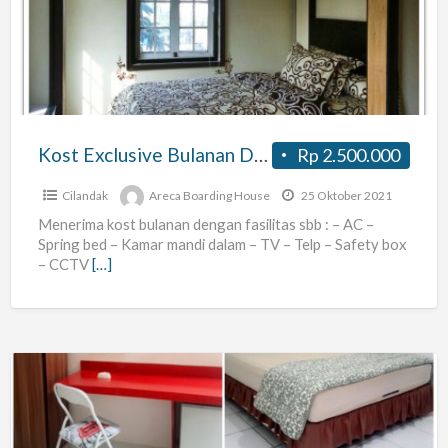
Bulanan
Di
Pondok
Labu
Jakarta
Selatan
Kost Exclusive Bulanan Di Pondok Labu Jakarta Selatan
Rp 2.500.000
Cilandak
Areca Boarding House
25 Oktober 2021
Menerima kost bulanan dengan fasilitas sbb : – AC –
Spring bed – Kamar mandi dalam – TV – Telp – Safety box
– CCTV
[…]
Kost
exclusive