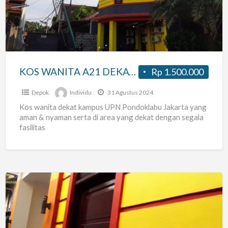
DEKAT
UPN
PONDOKLABU
JAKARTA
KOS WANITA A21 DEKAT UPN PONDOKLABU JAKARTA
Rp 1.500.000
Depok
Individu
31 Agustus 2024
Kos wanita dekat kampus UPN Pondoklabu Jakarta yang
aman & nyaman serta di area yang dekat dengan segala
fasilitas
KOS
WANITA
28K