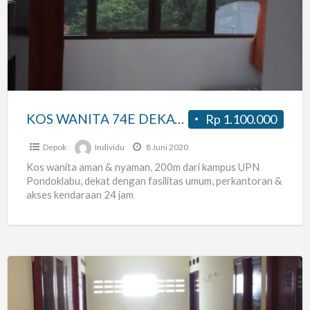
74E
DEKAT
KAMPUS
UPN
PONDOKLABU
JAKARTA
KOS WANITA 74E DEKAT KAMPUS UPN PONDOKLABU JAKARTA
Rp 1.100.000
Depok
Individu
8 Juni 2020
Kos wanita aman & nyaman, 200m dari kampus UPN
Pondoklabu, dekat dengan fasilitas umum, perkantoran &
akses kendaraan 24 jam
Kosan
jakarta