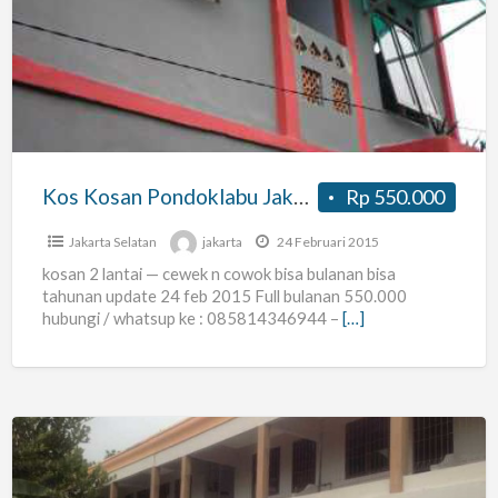
Pondoklabu
Jakarta
Selatan
Kos Kosan Pondoklabu Jakarta Selatan
Rp 550.000
Jakarta Selatan
jakarta
24 Februari 2015
kosan 2 lantai — cewek n cowok bisa bulanan bisa
tahunan update 24 feb 2015 Full bulanan 550.000
hubungi / whatsup ke : 085814346944 –
[…]
Kost