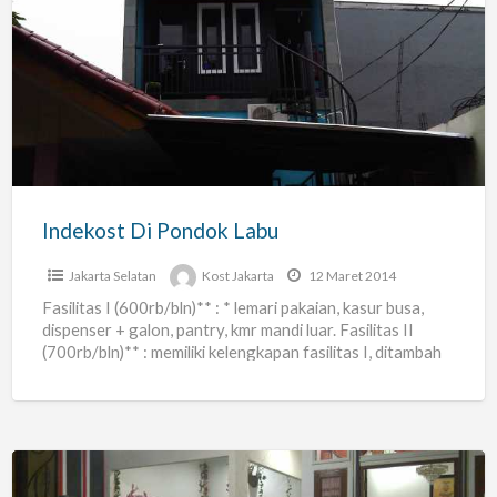
Indekost
Di
Pondok
Labu
Indekost Di Pondok Labu
Jakarta Selatan
Kost Jakarta
12 Maret 2014
Fasilitas I (600rb/bln)** : * lemari pakaian, kasur busa,
dispenser + galon, pantry, kmr mandi luar. Fasilitas II
(700rb/bln)** : memiliki kelengkapan fasilitas I, ditambah
[…]