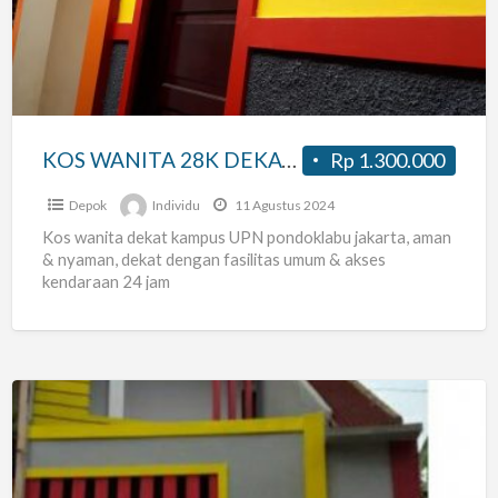
DEKAT
KAMPUS
UPN
PONDOKLABU
JAKARTA
KOS WANITA 28K DEKAT KAMPUS UPN PONDOKLABU JAKARTA
Rp 1.300.000
Depok
Individu
11 Agustus 2024
Kos wanita dekat kampus UPN pondoklabu jakarta, aman
& nyaman, dekat dengan fasilitas umum & akses
kendaraan 24 jam
KOS
PRIA
121