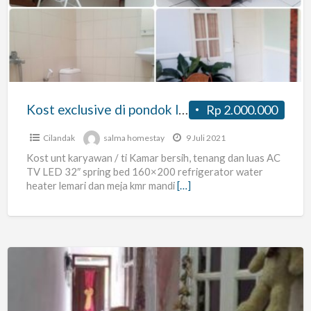
di
pondok
labu
cilandak
jakarta
selatan
Kost exclusive di pondok labu cilandak jakarta selatan
Rp 2.000.000
Cilandak
salma homestay
9 Juli 2021
Kost unt karyawan / ti Kamar bersih, tenang dan luas AC
TV LED 32″ spring bed 160×200 refrigerator water
heater lemari dan meja kmr mandi
[…]
Kost
Wanita