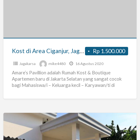
Area
Ciganjur,
Jagakarsa,
Cilandak,
Cinere,
Kemang,
Kost di Area Ciganjur, Jagakarsa, Cilandak, Cinere, Kemang, Mampang, Pondok Labu, Fatmawati, Kuningan, Depok, TB Simatupang
Rp 1.500.000
Mampang,
Pondok
Jagakarsa
mike4480
16 Agustus 2020
Labu,
Amare’s Pavillion adalah Rumah Kost & Boutique
Apartemen baru di Jakarta Selatan yang sangat cocok
Fatmawati,
bagi Mahasiswa/i – Keluarga kecil – Karyawan/ti di
Kuningan,
sekitar TB.
[…]
Depok,
TB
Simatupang
Comfy
Kost