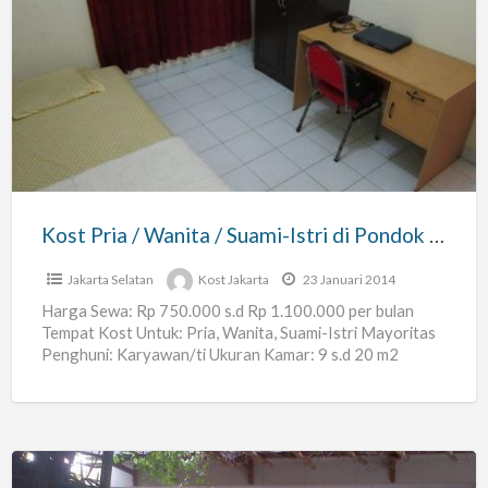
Kost
Pria
/
Wanita
/
Suami-
Istri
di
Kost Pria / Wanita / Suami-Istri di Pondok Labu Jakarta Selatan – Levamentum Kost
Pondok
Labu
Jakarta Selatan
Kost Jakarta
23 Januari 2014
Jakarta
Harga Sewa: Rp 750.000 s.d Rp 1.100.000 per bulan
Tempat Kost Untuk: Pria, Wanita, Suami-Istri Mayoritas
Selatan
Penghuni: Karyawan/ti Ukuran Kamar: 9 s.d 20 m2
–
Jumlah
[…]
Levamentum
Kost