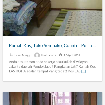
Kos,
Toko
Sembako,
Counter
Pulsa
Las
Roha
Rumah Kos, Toko Sembako, Counter Pulsa Las Roha
Pasar Minggu
Kost Jakarta
17 April 2014
Anda atau teman anda bekerja atau kuliah di wilayah
Jakarta daerah Pondok labu? Pangkalan Jati? Rumah Kos
LAS ROHA adalah tempat yang tepat! Kos LAS
[…]
Kos