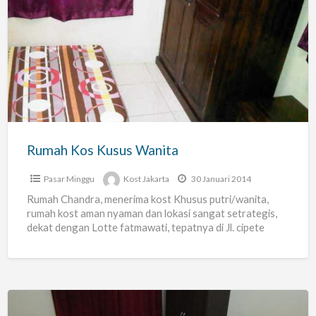
Rumah
Kos
Kusus
Wanita
Rumah Kos Kusus Wanita
Pasar Minggu
Kost Jakarta
30 Januari 2014
Rumah Chandra, menerima kost Khusus putri/wanita,
rumah kost aman nyaman dan lokasi sangat setrategis,
dekat dengan Lotte fatmawati, tepatnya di Jl. cipete
dalam 1 no.
[…]