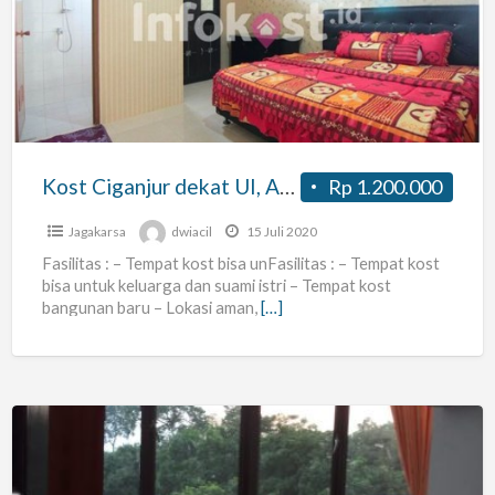
dekat
UI,
APP,
ISTN
Kost Ciganjur dekat UI, APP, ISTN
Rp 1.200.000
Jagakarsa
dwiacil
15 Juli 2020
Fasilitas : – Tempat kost bisa unFasilitas : – Tempat kost
bisa untuk keluarga dan suami istri – Tempat kost
bangunan baru – Lokasi aman,
[…]
KOS
WANITA