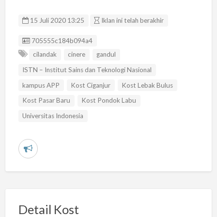
15 Juli 2020 13:25
Iklan ini telah berakhir
Listing ID
705555c184b094a4
cilandak
cinere
gandul
ISTN – Institut Sains dan Teknologi Nasional
kampus APP
Kost Ciganjur
Kost Lebak Bulus
Kost Pasar Baru
Kost Pondok Labu
Universitas Indonesia
L
a
p
o
r
Detail Kost