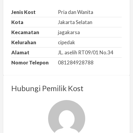
k
a
Jenis Kost
Pria dan Wanita
n
Kota
Jakarta Selatan
m
Kecamatan
jagakarsa
a
s
Kelurahan
cipedak
a
Alamat
JL. aselih RT09/01 No.34
l
Nomor Telepon
081284928788
a
h
Hubungi Pemilik Kost