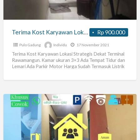
Strategis
Dekat
Terminal
Rawamangun
Terima Kost Karyawan Lokasi Strategis Dekat Terminal Rawamangun
Rp 900.000
Pulo Gadung
Individu
17 November 2021
Terima Kost Karyawan Lokasi Strategis Dekat Terminal
Rawamangun. Kamar ukuran 3×3 Ada Tempat Tidur dan
Lemari Ada Parkir Motor Harga Sudah Termasuk Listrik
Free Wifi
[…]
Kosan
ibu
ida
(kamar