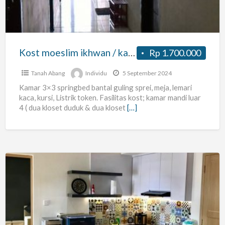
karyawan
Kost moeslim ikhwan / karyawan
Rp 1.700.000
Tanah Abang
Individu
5 September 2024
Kamar 3×3 springbed bantal guling sprei, meja, lemari
kaca, kursi, Listrik token. Fasilitas kost; kamar mandi luar
4 ( dua kloset duduk & dua kloset
[…]
Sharing
Apartemen
–
Sewa