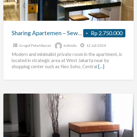
1
Kamar
Apartemen
Mediterania
Sharing Apartemen – Sewa 1 Kamar Apartemen Mediterania Garden 1
Rp 2.750.000
Garden
1
Grogol Petamburan
Individu
12 Juli 2024
Modern and minimalist private room in the apartment, is
located in strategic area at West Jakarta near by
shopping center such as Neo Soho, Central
[…]
KOST
KHUSUS
KARYAWAN
(PRIA)