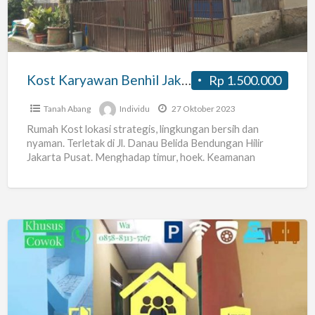
Kost Karyawan Benhil JakPus
Rp 1.500.000
Tanah Abang
Individu
27 Oktober 2023
Rumah Kost lokasi strategis, lingkungan bersih dan
nyaman. Terletak di Jl. Danau Belida Bendungan Hilir
Jakarta Pusat. Menghadap timur, hoek. Keamanan
dengan security 24 jam.
[…]
Kosan
ibu
ida
(kamar