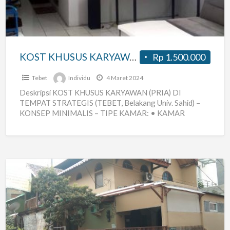
DI
TEMPAT
STRATEGIS
(TEBET,
KOST KHUSUS KARYAWAN (PRIA) DI TEMPAT STRATEGIS (TEBET, Belakang Univ. Sahid)
Rp 1.500.000
Belakang
Univ.
Tebet
Individu
4 Maret 2024
Sahid)
Deskripsi KOST KHUSUS KARYAWAN (PRIA) DI
TEMPAT STRATEGIS (TEBET, Belakang Univ. Sahid) –
KONSEP MINIMALIS – TIPE KAMAR: • KAMAR
MANDI DALAM + AC RP.
[…]
Kost
Karyawan
Benhil
JakPus