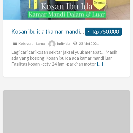
mandi
luar)
Kosan ibu ida (kamar mandi luar)
Rp 750.000
Kebayoran Lama
Individu
25 Mei 2021
Lagi cari cari kosan sekitar jaksel yuuk merapat….Masih
ada yang kosong Kosan ibu ida ada kamar mandi luar
Fasilitas kosan -cctv 24 jam -parkiran motor
[…]
KOST
MURAH
BATU
RAYA