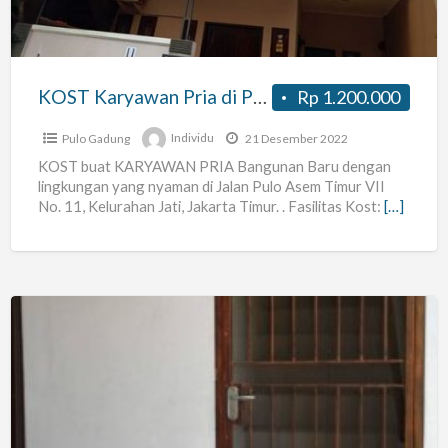
Pulo
Asem
Timur,
Jakarta
KOST Karyawan Pria di Pulo Asem Timur, Jakarta Timur
Rp 1.200.000
Timur
Pulo Gadung
Individu
21 Desember 2022
KOST buat KARYAWAN PRIA Bangunan Baru dengan
lingkungan yang nyaman di Jalan Pulo Asem Timur VII
No. 11, Kelurahan Jati, Jakarta Timur. . Fasilitas Kost:
[…]
Kos
muslim
pria/ikhwan/karyawan