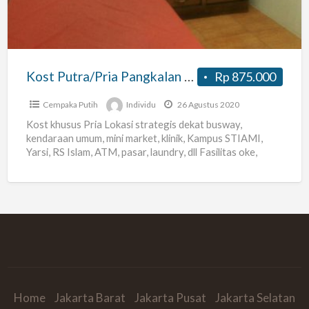
Cempaka
Putih
Murah
Strategis
Kost Putra/Pria Pangkalan Asem Cempaka Putih Murah Strategis
Rp 875.000
Cempaka Putih
Individu
26 Agustus 2020
Kost khusus Pria Lokasi strategis dekat busway,
kendaraan umum, mini market, klinik, Kampus STIAMI,
Yarsi, RS Islam, ATM, pasar, laundry, dll Fasilitas oke,
harga terjangkau
[…]
Home
Jakarta Barat
Jakarta Pusat
Jakarta Selatan