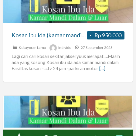
mandi
dalam)
Kosan ibu ida (kamar mandi dalam)
Rp 950.000
Kebayoran Lama
Individu
27 September 2023
Lagi cari cari kosan sekitar jaksel yuuk merapat….Masih
ada yang kosong Kosan ibu ida ada kamar mandi dalam
Fasilitas kosan -cctv 24 jam -parkiran motor
[…]
Kost
ibu
ida
(kamar