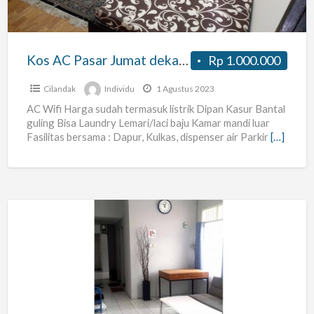
MRT
Lebak
Bulus
Kos AC Pasar Jumat dekat MRT Lebak Bulus tinggal 1 kamar
Rp 1.000.000
tinggal
1
Cilandak
Individu
1 Agustus 2023
kamar
AC Wifi Harga sudah termasuk listrik Dipan Kasur Bantal
guling Bisa Laundry Lemari/laci baju Kamar mandi luar
Fasilitas bersama : Dapur, Kulkas, dispenser air Parkir
[…]
KOST
KHUSUS
KARYAWAN
(PRIA)
DI