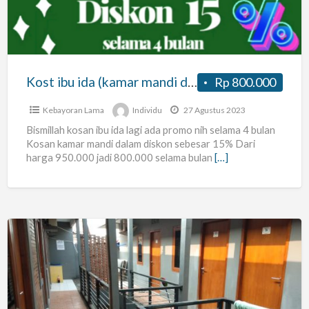
mandi
dalam)
Kost ibu ida (kamar mandi dalam)
Rp 800.000
Kebayoran Lama
Individu
27 Agustus 2023
Bismillah kosan ibu ida lagi ada promo nih selama 4 bulan
Kosan kamar mandi dalam diskon sebesar 15% Dari
harga 950.000 jadi 800.000 selama bulan
[…]
Kost
Murah
tapi
Gak