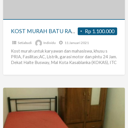
I
KOST MURAH BATU RAYA I
Rp 1.100.000
Setiabudi
Individu
11 Januari 2021
Kost murah untuk karyawan dan mahasiswa, khusu s
PRIA, Fasilitas;AC, Listrik, garasi motor dan pintu 24 Jam.
Dekat Halte Busway, Mal Kota Kasablanka (KOKAS), ITC
[…]
Kost
Putra/Pria
Pangkalan
Asem