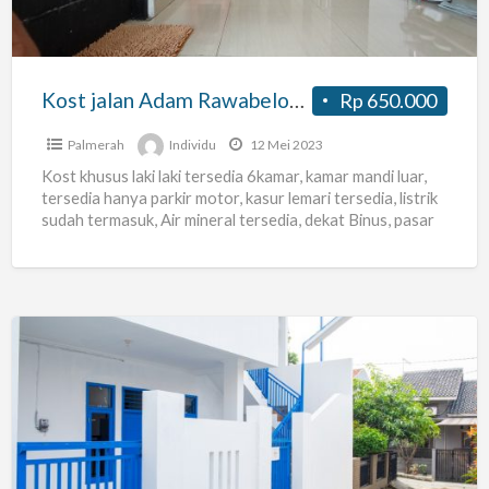
Masjid
Nurul
Latief
Kost jalan Adam Rawabelong gg Masjid Nurul Latief
Rp 650.000
Palmerah
Individu
12 Mei 2023
Kost khusus laki laki tersedia 6kamar, kamar mandi luar,
tersedia hanya parkir motor, kasur lemari tersedia, listrik
sudah termasuk, Air mineral tersedia, dekat Binus, pasar
[…]
Kost
Wisma
Saidah