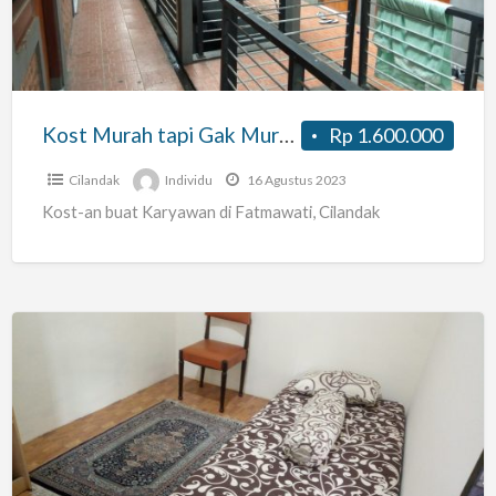
Murahan
Kost Murah tapi Gak Murahan
Rp 1.600.000
Cilandak
Individu
16 Agustus 2023
Kost-an buat Karyawan di Fatmawati, Cilandak
Kos
AC
Pasar
Jumat
dekat