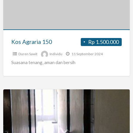
Kos Agraria 150
Rp 1.500.000
Duren Sawit
Individu
11 September 2024
Suasana tenang, aman dan bersih
Kost
moeslim
ikhwan
/