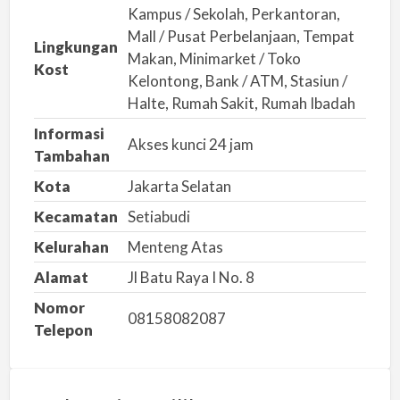
Kampus / Sekolah, Perkantoran,
l
Mall / Pusat Perbelanjaan, Tempat
a
Lingkungan
Makan, Minimarket / Toko
h
Kost
Kelontong, Bank / ATM, Stasiun /
Halte, Rumah Sakit, Rumah Ibadah
Informasi
Akses kunci 24 jam
Tambahan
Kota
Jakarta Selatan
Kecamatan
Setiabudi
Kelurahan
Menteng Atas
Alamat
Jl Batu Raya I No. 8
Nomor
08158082087
Telepon