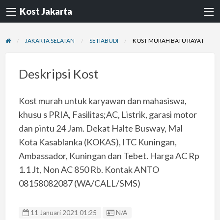
Kost Jakarta
JAKARTA SELATAN
SETIABUDI
KOST MURAH BATU RAYA I
Deskripsi Kost
Kost murah untuk karyawan dan mahasiswa,
khusu s PRIA, Fasilitas;AC, Listrik, garasi motor
dan pintu 24 Jam. Dekat Halte Busway, Mal
Kota Kasablanka (KOKAS), ITC Kuningan,
Ambassador, Kuningan dan Tebet. Harga AC Rp
1.1 Jt, Non AC 850 Rb. Kontak ANTO
08158082087 (WA/CALL/SMS)
Listing ID
11 Januari 2021 01:25
N/A