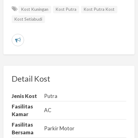
Kost Kuningan
Kost Putra
Kost Putra Kost
Kost Setiabudi
L
a
p
o
r
Detail Kost
k
a
Jenis Kost
Putra
n
Fasilitas
m
AC
Kamar
a
Fasilitas
s
Parkir Motor
Bersama
a