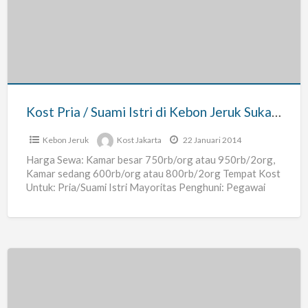
/
Suami
Istri
di
Kebon
Jeruk
Kost Pria / Suami Istri di Kebon Jeruk Sukabumi Selatan – Jakarta Barat
Sukabumi
Selatan
Kebon Jeruk
Kost Jakarta
22 Januari 2014
–
Harga Sewa: Kamar besar 750rb/org atau 950rb/2org,
Kamar sedang 600rb/org atau 800rb/2org Tempat Kost
Jakarta
Untuk: Pria/Suami Istri Mayoritas Penghuni: Pegawai
Barat
Ukuran Kamar: 3.5m x 4m
[…]
KAMAR
KOS