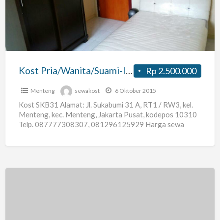
di
Menteng
Jakarta
Pusat
Kost Pria/Wanita/Suami-Istri di Menteng Jakarta Pusat
Rp 2.500.000
Menteng
sewakost
6 Oktober 2015
Kost SKB31 Alamat: Jl. Sukabumi 31 A, RT1 / RW3, kel.
Menteng, kec. Menteng, Jakarta Pusat, kodepos 10310
Telp. 087777308307, 081296125929 Harga sewa
bulanan mulai
[…]
Indekos
Wanita
Di