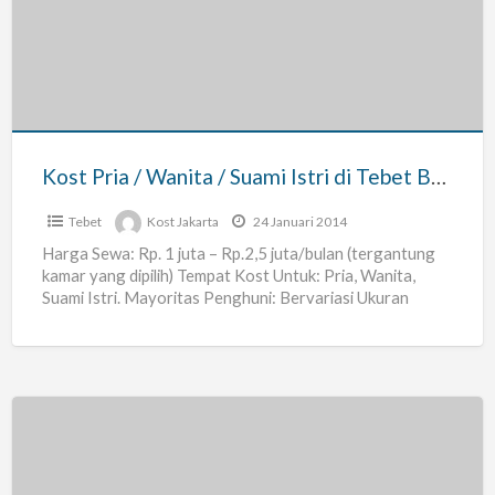
/
Wanita
/
Suami
Istri
di
Kost Pria / Wanita / Suami Istri di Tebet Barat Jakarta Selatan
Tebet
Barat
Tebet
Kost Jakarta
24 Januari 2014
Jakarta
Harga Sewa: Rp. 1 juta – Rp.2,5 juta/bulan (tergantung
kamar yang dipilih) Tempat Kost Untuk: Pria, Wanita,
Selatan
Suami Istri. Mayoritas Penghuni: Bervariasi Ukuran
Kamar: Paling
[…]
Kost
Pria