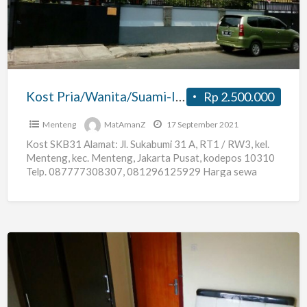
di
Menteng
Jakarta
Pusat
Kost Pria/Wanita/Suami-Istri di Menteng Jakarta Pusat
Rp 2.500.000
Menteng
MatAmanZ
17 September 2021
Kost SKB31 Alamat: Jl. Sukabumi 31 A, RT1 / RW3, kel.
Menteng, kec. Menteng, Jakarta Pusat, kodepos 10310
Telp. 087777308307, 081296125929 Harga sewa
bulanan mulai
[…]
Kost
Pria/Wanita/Suami-
Istri