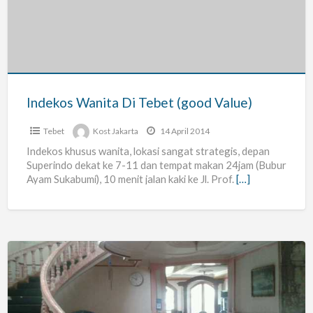
Tebet
(good
Value)
Indekos Wanita Di Tebet (good Value)
Tebet
Kost Jakarta
14 April 2014
Indekos khusus wanita, lokasi sangat strategis, depan
Superindo dekat ke 7-11 dan tempat makan 24jam (Bubur
Ayam Sukabumi), 10 menit jalan kaki ke Jl. Prof.
[…]
Rumah/kamar
Kost-
kostan