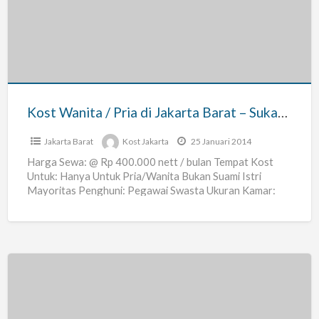
/
Pria
di
Jakarta
Barat
–
Kost Wanita / Pria di Jakarta Barat – Sukabumi Selatan Kost
Sukabumi
Selatan
Jakarta Barat
Kost Jakarta
25 Januari 2014
Kost
Harga Sewa: @ Rp 400.000 nett / bulan Tempat Kost
Untuk: Hanya Untuk Pria/Wanita Bukan Suami Istri
Mayoritas Penghuni: Pegawai Swasta Ukuran Kamar:
3×3 m
[…]
Kost
Pria