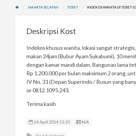
JAKARTA SELATAN
TEBET
INDEKOS WANITA DI TEBET 
Deskripsi Kost
Indekos khusus wanita, lokasi sangat strategi
makan 24jam (Bubur Ayam Sukabumi), 10 menit ja
dengan kamar mandi dalam. Bangunan lama teta
Rp 1.200.000 per bulan maksimum 2 orang, untuk
IV No. 31 (Depan Superindo / Rusun yang ban
or 0812.1095.243.
Terima kasih
Listing ID
14 April 2014 11:35
N/A
Kost Sukabumi