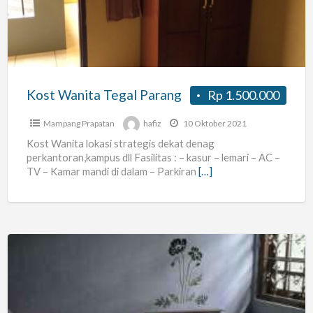
Parang
Kost Wanita Tegal Parang
Rp 1.500.000
Mampang Prapatan
hafiz
10 Oktober 2021
Kost Wanita lokasi strategis dekat denag
perkantoran,kampus dll Fasilitas : – kasur – lemari – AC –
TV – Kamar mandi di dalam – Parkiran
[…]
Kosan
Bersih
Aman