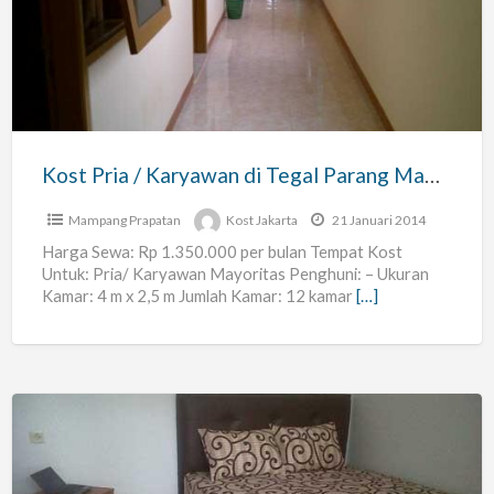
/
Karyawan
di
Tegal
Parang
Mampang
Kost Pria / Karyawan di Tegal Parang Mampang Prapatan – Tridi Kost
Prapatan
–
Mampang Prapatan
Kost Jakarta
21 Januari 2014
Tridi
Harga Sewa: Rp 1.350.000 per bulan Tempat Kost
Untuk: Pria/ Karyawan Mayoritas Penghuni: – Ukuran
Kost
Kamar: 4 m x 2,5 m Jumlah Kamar: 12 kamar
[…]
Kost
di