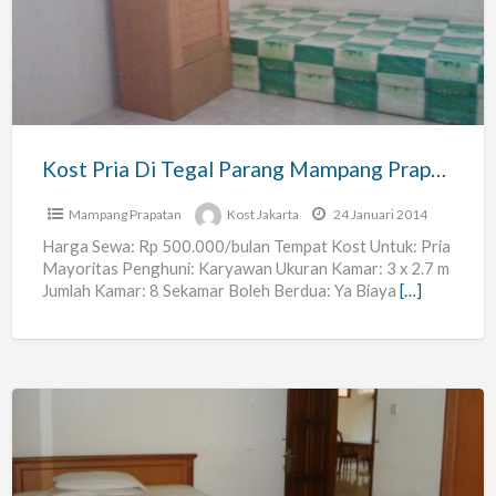
Di
Tegal
Parang
Mampang
Prapatan
–
Kost Pria Di Tegal Parang Mampang Prapatan – Acaimel Asri
Acaimel
Asri
Mampang Prapatan
Kost Jakarta
24 Januari 2014
Harga Sewa: Rp 500.000/bulan Tempat Kost Untuk: Pria
Mayoritas Penghuni: Karyawan Ukuran Kamar: 3 x 2.7 m
Jumlah Kamar: 8 Sekamar Boleh Berdua: Ya Biaya
[…]
Kost
di