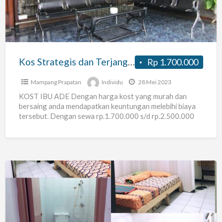
Terjangkau
(Kos
Ibu
Ade
Mampang
Kos Strategis dan Terjangkau (Kos Ibu Ade Mampang 7)
Rp 1.700.000
7)
Mampang Prapatan
Individu
28 Mei 2023
KOST IBU ADE Dengan harga kost yang murah dan
bersaing anda mendapatkan keuntungan melebihi biaya
tersebut. Dengan sewa rp.1.700.000 s/d rp.2.500.000
per bulan suasana tenang
[…]
Kos
kosan
Mampang