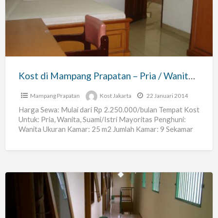
Mampang
Prapatan
–
Pria
/
Wanita
Kost di Mampang Prapatan – Pria / Wanita / Suami-Istri
/
Suami-
Mampang Prapatan
Kost Jakarta
22 Januari 2014
Istri
Harga Sewa: Mulai dari Rp 2.250.000/bulan Tempat Kost
Untuk: Pria, Wanita, Suami/Istri Mayoritas Penghuni:
Wanita Ukuran Kamar: 25 m2 Jumlah Kamar: 9 Sekamar
Boleh Berdua:
[…]
Kost
Pria