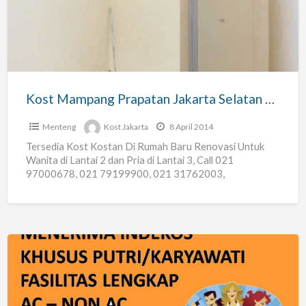
Jakarta
Selatan
Bangunan
Baru
Kost Mampang Prapatan Jakarta Selatan Bangunan Baru
Menteng
Kost Jakarta
8 April 2014
Tersedia Kost Kostan Di Rumah Baru Renovasi Untuk
Wanita di Lantai 2 dan Pria di Lantai 3, Call 021
97000678, 021 79199900, 021 31762003,
08156045678.
[…]
Indekos
Karyawati
Mampang