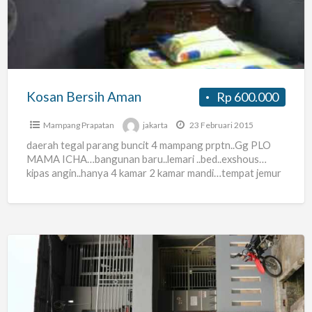
Kosan Bersih Aman
Rp 600.000
Mampang Prapatan
jakarta
23 Februari 2015
daerah tegal parang buncit 4 mampang prptn..Gg PLO
MAMA ICHA…bangunan baru..lemari ..bed..exshous…
kipas angin..hanya 4 kamar 2 kamar mandi…tempat jemur
dan cuci..kulkas + tv ..mini kitchen…dekat
[…]
Terima
Kost
Mampang