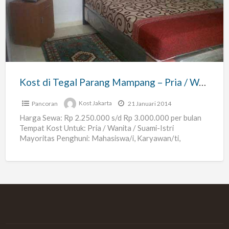
Tegal
Parang
Mampang
–
Pria
/
Kost di Tegal Parang Mampang – Pria / Wanita / Suami-Istri
Wanita
/
Pancoran
Kost Jakarta
21 Januari 2014
Suami-
Harga Sewa: Rp 2.250.000 s/d Rp 3.000.000 per bulan
Tempat Kost Untuk: Pria / Wanita / Suami-Istri
Istri
Mayoritas Penghuni: Mahasiswa/i, Karyawan/ti,
Executive dan Expatriate Ukuran
[…]