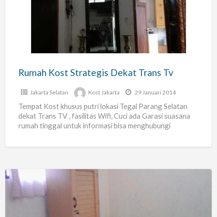
Dekat
Trans
Tv
Rumah Kost Strategis Dekat Trans Tv
Jakarta Selatan
Kost Jakarta
29 Januari 2014
Tempat Kost khusus putri lokasi Tegal Parang Selatan
dekat Trans TV , fasilitas Wifi, Cuci ada Garasi suasana
rumah tinggal untuk informasi bisa menghubungi
081802247526
Kost
Pria