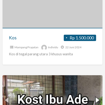
Kos
Rp 1.500.000
Mampang Prapatan
Individu
22 Juni 2024
Kos di tegal parang utara 3 khusus wanita
Kos
Strategis
dan