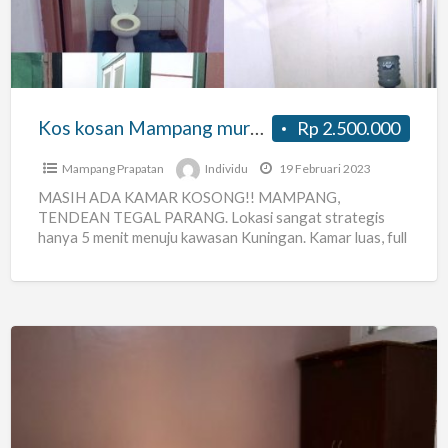
murah
dan
strategis
Kos kosan Mampang murah dan strategis
Rp 2.500.000
Mampang Prapatan
Individu
19 Februari 2023
MASIH ADA KAMAR KOSONG!! MAMPANG,
TENDEAN TEGAL PARANG. Lokasi sangat strategis
hanya 5 menit menuju kawasan Kuningan. Kamar luas, full
furnish dan sudah termasuk listrik.
[…]
Kost
karyawati