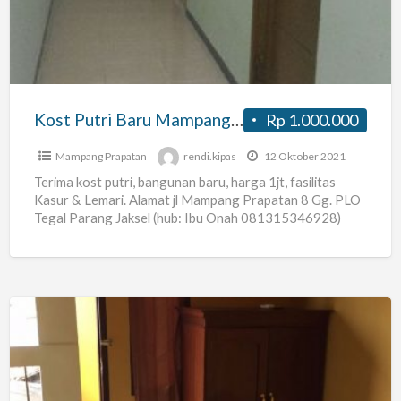
Mampang
Prapatan
8
Jaksel
Kost Putri Baru Mampang Prapatan 8 Jaksel
Rp 1.000.000
Mampang Prapatan
rendi.kipas
12 Oktober 2021
Terima kost putri, bangunan baru, harga 1jt, fasilitas
Kasur & Lemari. Alamat jl Mampang Prapatan 8 Gg. PLO
Tegal Parang Jaksel (hub: Ibu Onah 081315346928)
Kost
Wanita
Tegal