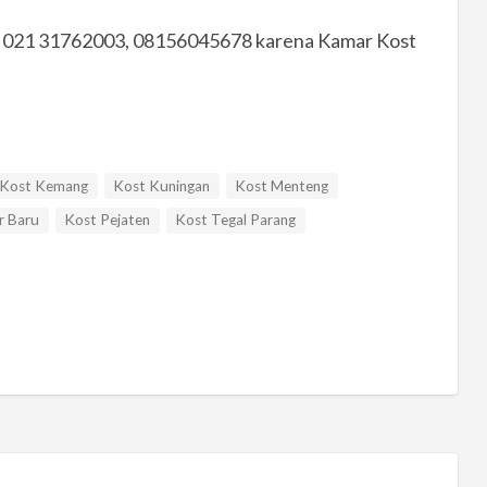
 021 31762003, 08156045678 karena Kamar Kost
Kost Kemang
Kost Kuningan
Kost Menteng
r Baru
Kost Pejaten
Kost Tegal Parang