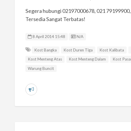
Segera hubungi 02197000678, 021 79199900,
Tersedia Sangat Terbatas!
Listing ID
8 April 2014 15:48
N/A
Kost Bangka
Kost Duren Tiga
Kost Kalibata
Kost Menteng Atas
Kost Menteng Dalam
Kost Pasa
Warung Buncit
L
a
p
o
r