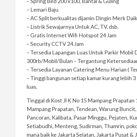
– Spring Bed 200 x100, Bantal & Guling
– Lemari Baju
– AC Split berkualitas dijamin Dingin Merk Dai
– Listrik Sewajarnya Untuk AC, TV, dsb.
– Gratis Internet Wifi Hotspot 24 Jam
– Security CCTV 24 Jam
– Tersedia Lapangan Luas Untuk Parkir Mobil
300rb/Mobil/Bulan – Tergantung Ketersediaan
– Tersedia Layanan Catering Menu Harian ( T
– Tinggi bangunan setiap kamar kurang lebih 
luas.
Tinggal di Kost Jl K No 15 Mampang Prapatan 1
Mampang Prapatan, Tendean, Warung Buncit, 
Pancoran, Kalibata, Pasar Minggu, Pejaten, K
Setiabudhi, Menteng, Sudirman, Thamrin, p
mana baik ke Jakarta Selatan, Jakarta Pusat & 