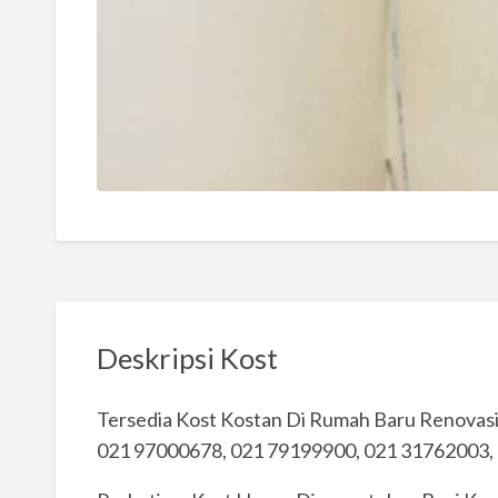
Deskripsi Kost
Tersedia Kost Kostan Di Rumah Baru Renovasi Un
021 97000678, 021 79199900, 021 31762003,