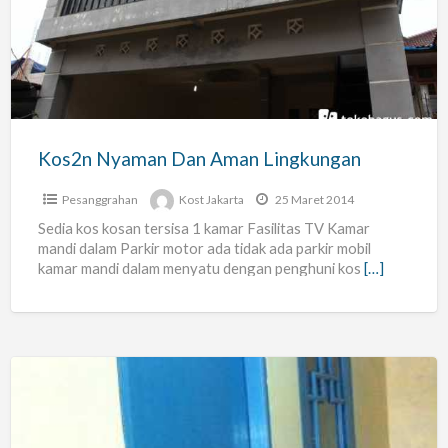
Dan
Aman
Lingkungan
Kos2n Nyaman Dan Aman Lingkungan
Pesanggrahan
Kost Jakarta
25 Maret 2014
Sedia kos kosan tersisa 1 kamar Fasilitas TV Kamar
mandi dalam Parkir motor ada tidak ada parkir mobil
kamar mandi dalam menyatu dengan penghuni kos
[…]
Kost
An