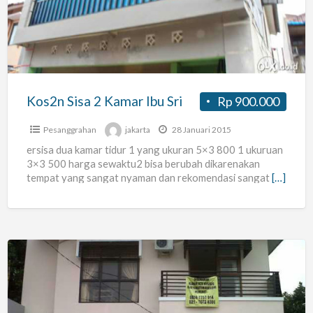
Kamar
Ibu
Sri
Kos2n Sisa 2 Kamar Ibu Sri
Rp 900.000
Pesanggrahan
jakarta
28 Januari 2015
ersisa dua kamar tidur 1 yang ukuran 5×3 800 1 ukuruan
3×3 500 harga sewaktu2 bisa berubah dikarenakan
tempat yang sangat nyaman dan rekomendasi sangat
[…]
Kos
Wanita
Lux