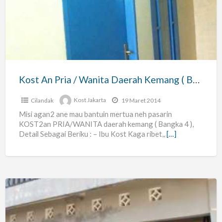
Pria
/
Wanita
Daerah
Kemang
(
Kost An Pria / Wanita Daerah Kemang ( Bangka 4 )
Bangka
4
Cilandak
Kost Jakarta
19 Maret 2014
)
Misi agan2 ane mau bantuin mertua neh pasarin
KOST2an PRIA/WANITA daerah kemang ( Bangka 4 ),
Detail Sebagai Beriku : – Ibu Kost Kaga ribet,,
[…]
Kos
Kosan