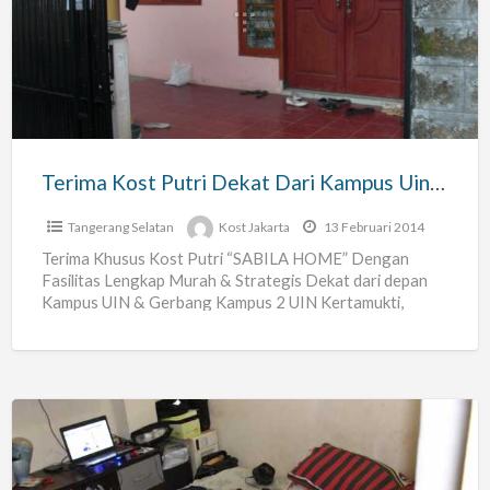
Putri
Dekat
Dari
Kampus
Uin
Ciputat
Terima Kost Putri Dekat Dari Kampus Uin Ciputat –
–
Tangerang Selatan
Kost Jakarta
13 Februari 2014
Terima Khusus Kost Putri “SABILA HOME” Dengan
Fasilitas Lengkap Murah & Strategis Dekat dari depan
Kampus UIN & Gerbang Kampus 2 UIN Kertamukti,
Hemat Ongkos,Transportasi
[…]
Kos
Kosan