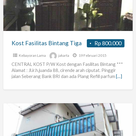
Tiga
Kost Fasilitas Bintang Tiga
Rp 800.000
Kebayoran Lama
jakarta
19 Februari 2015
CENTRAL KOST P/W Kost dengan Fasilitas Bintang ***
Alamat : Jl.ir.h.juanda 88, cirende arah ciputat. Pinggir
jalan Seberang Bank BRI dan ada Plang Refill parfum
[…]
Kos2n
Sisa
2