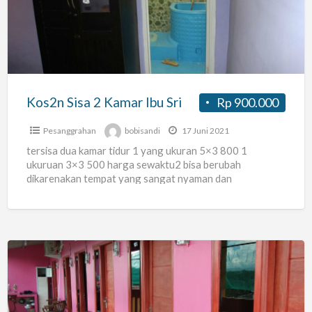
Kamar
Ibu
Sri
Kos2n Sisa 2 Kamar Ibu Sri
Rp 900.000
Pesanggrahan
bobisandi
17 Juni 2021
tersisa dua kamar tidur 1 yang ukuran 5×3 800 1
ukuruan 3×3 500 harga sewaktu2 bisa berubah
dikarenakan tempat yang sangat nyaman dan
rekomendasi sangat
[…]
Pondok
Ims