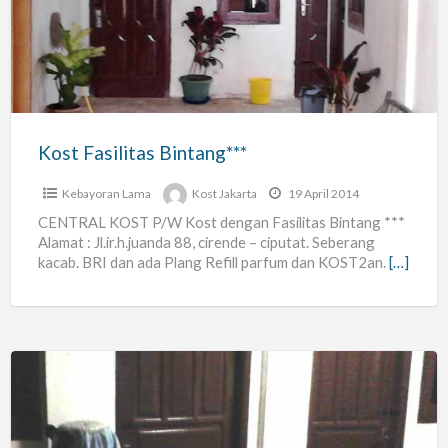
Bintang***
Kost Fasilitas Bintang***
Kebayoran Lama
Kost Jakarta
19 April 2014
CENTRAL KOST P/W Kost dengan Fasilitas Bintang ***
Alamat : Jl.ir.h.juanda 88, cirende – ciputat. Seberang
kacab. BRI dan ada Plang Refill parfum dan KOST2an.
[…]
Kost
Backpacker