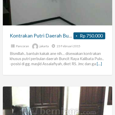
Buncit
Raya
Kontrakan Putri Daerah Buncit Raya
Rp 750.000
Pancoran
jakarta
23 Februari 2015
Bismillah.. bantuin kakak ane nih… disewakan kontrakan
khusus putri perbulan daerah Buncit Raya Kalibata Pulo..
-posisi di gg. masjid Assalafiyah, dket RS. Jmc dan ga
[…]
Kost
Fasilitas
Bintang