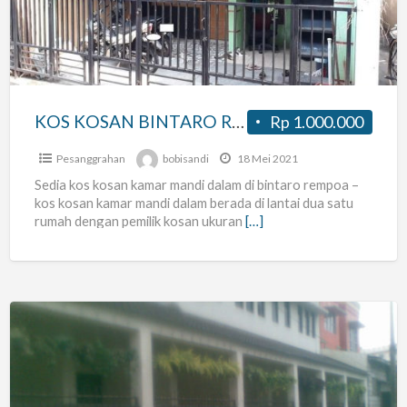
REMPOA
KAMAR
MANDI
DALAM
SISA
KOS KOSAN BINTARO REMPOA KAMAR MANDI DALAM SISA 2
Rp 1.000.000
2
Pesanggrahan
bobisandi
18 Mei 2021
Sedia kos kosan kamar mandi dalam di bintaro rempoa –
kos kosan kamar mandi dalam berada di lantai dua satu
rumah dengan pemilik kosan ukuran
[…]
KOST
PAMULANG
CIPUTAT