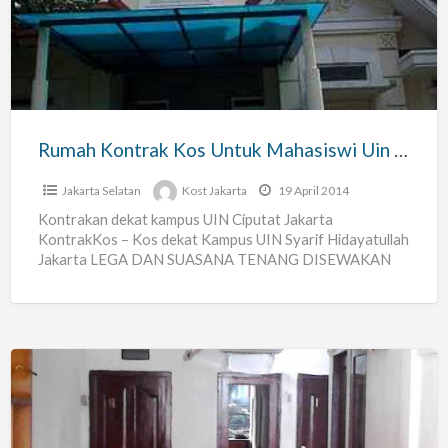
Untuk
Mahasiswi
Uin
Ciputat
Jakarta
Rumah Kontrak Kos Untuk Mahasiswi Uin Ciputat Jakarta
Jakarta Selatan
Kost Jakarta
19 April 2014
Kontrakan dekat kampus UIN Ciputat Jakarta
KontrakKos – Kos dekat Kampus UIN Syarif Hidayatullah
Jakarta LEGA DAN SUASANA TENANG DISEWAKAN
RUMAH DALAM CLUSTER. LOKASI DEKAT
[…]
Kost
Fasilitas