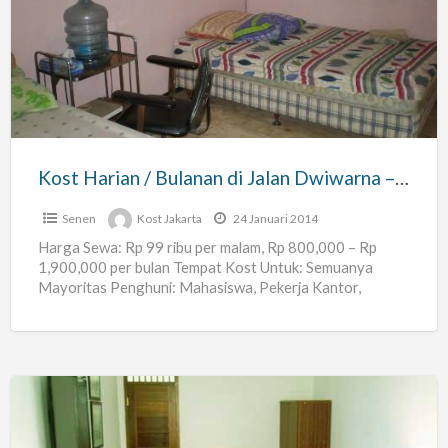
Harian
/
Bulanan
di
Jalan
Dwiwarna
–
Kost Harian / Bulanan di Jalan Dwiwarna – Dekat Rumah Sakit Husada Mangga Besar – Dkost
Dekat
Rumah
Senen
Kost Jakarta
24 Januari 2014
Sakit
Harga Sewa: Rp 99 ribu per malam, Rp 800,000 – Rp
1,900,000 per bulan Tempat Kost Untuk: Semuanya
Husada
Mayoritas Penghuni: Mahasiswa, Pekerja Kantor,
Mangga
Pedagang Senen
[…]
Besar
–
Dkost
Kost