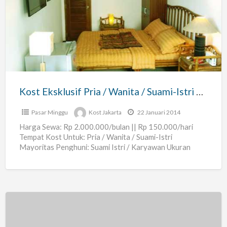
Eksklusif
Pria
/
Wanita
/
Suami-
Istri
Kost Eksklusif Pria / Wanita / Suami-Istri di Rempoa Bintaro Jakarta Selatan – Flamboyan Residences
di
Rempoa
Pasar Minggu
Kost Jakarta
22 Januari 2014
Bintaro
Harga Sewa: Rp 2.000.000/bulan || Rp 150.000/hari
Tempat Kost Untuk: Pria / Wanita / Suami-Istri
Jakarta
Mayoritas Penghuni: Suami Istri / Karyawan Ukuran
Selatan
Kamar: Baru, +/-
[…]
–
Flamboyan
Residences
KOST