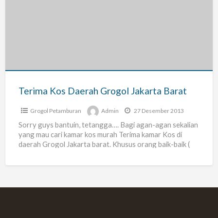
Kos
Daerah
Grogol
Jakarta
Barat
Terima Kos Daerah Grogol Jakarta Barat
Grogol Petamburan
Admin
27 Desember 2013
Sorry guys bantuin, tetangga…. Bagi agan-agan sekalian
yang mau cari kamar kos murah Terima kamar Kos di
daerah Grogol Jakarta barat. Khusus orang baik-baik (
[…]