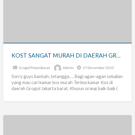
SANGAT
MURAH
DI
DAERAH
GROGOL
JAKARTA
BARAT
KOST SANGAT MURAH DI DAERAH GROGOL JAKARTA BARAT
Grogol Petamburan
Admin
27 Desember 2013
Sorry guys bantuin, tetangga…. Bagi agan-agan sekalian
yang mau cari kamar kos murah Terima kamar Kos di
daerah Grogol Jakarta barat. Khusus orang baik-baik (
[…]
Terima