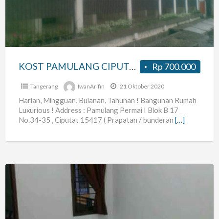
HOSTEL
–
BOARDING
HOUSE
KOST PAMULANG CIPUTAT HOSTEL – BOARDING HOUSE
Rp 700.000
Tangerang
IwanArifin
21 Oktober 2020
Harian, Mingguan, Bulanan, Tahunan ! Bangunan Rumah
Luxurious ! Address : Pamulang Permai I Blok B 17
No.34-35 , Ciputat 15417 ( Prapatan / bunderan
[…]
Kontrakan
Putri
Daerah