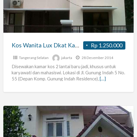
Dkat
Kampus
Umj
Dan
Uin
Kos Wanita Lux Dkat Kampus Umj Dan Uin Cirendeu Ciputat
Rp 1.250.000
Cirendeu
Ciputat
Tangerang Selatan
jakarta
28 Desember 2014
Disewakan kamar kos 2 lantai baru jadi, khusus untuk
karyawati dan mahasiswi. Lokasi di Jl. Gunung Indah 5 No.
55 (Depan Komp. Gunung Indah Residence),
[…]
Rumah
Kontrak
Kos