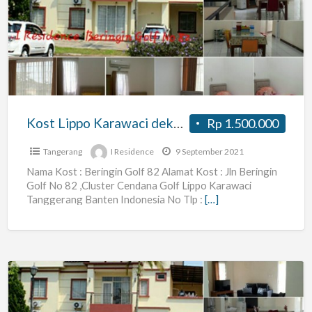
Karawaci
dekat
UPH,
Menara
Matahari,
Mall,
Kost Lippo Karawaci dekat UPH, Menara Matahari, Mall, Harvest, Tanggerang
Rp 1.500.000
Harvest,
Tanggerang
Tangerang
I Residence
9 September 2021
Nama Kost : Beringin Golf 82 Alamat Kost : Jln Beringin
Golf No 82 ,Cluster Cendana Golf Lippo Karawaci
Tanggerang Banten Indonesia No Tlp :
[…]
Kost