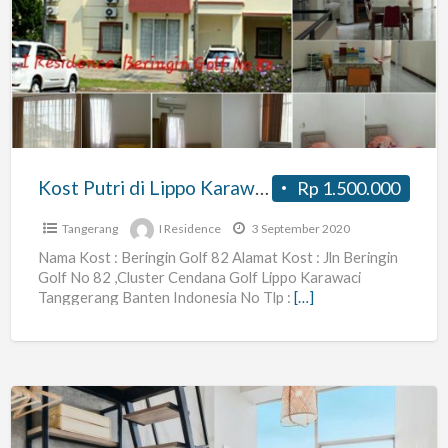
Putri
di
Lippo
Karawaci
IResidence
dekat
UPH,Menara
Kost Putri di Lippo Karawaci IResidence dekat UPH,Menara Matahari, Mall, Harvest, Tanggerang
Rp 1.500.000
Matahari,
Mall,
Tangerang
I Residence
3 September 2020
Harvest,
Nama Kost : Beringin Golf 82 Alamat Kost : Jln Beringin
Golf No 82 ,Cluster Cendana Golf Lippo Karawaci
Tanggerang
Tanggerang Banten Indonesia No Tlp :
[…]
Kost