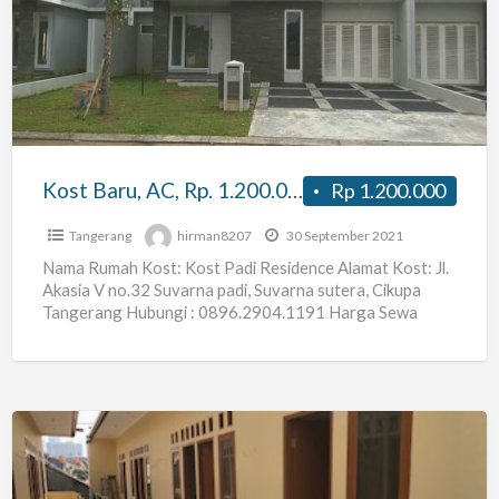
AC,
Rp.
1.200.000.
Suvarna
Padi,
Cikupa,
Kost Baru, AC, Rp. 1.200.000. Suvarna Padi, Cikupa, Tangerang
Rp 1.200.000
Tangerang
Tangerang
hirman8207
30 September 2021
Nama Rumah Kost: Kost Padi Residence Alamat Kost: Jl.
Akasia V no.32 Suvarna padi, Suvarna sutera, Cikupa
Tangerang Hubungi : 0896.2904.1191 Harga Sewa
Harian :
[…]
kontrakan
per