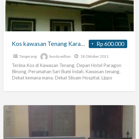
Karawaci
Tangerang
Kos kawasan Tenang Karawaci Tangerang
Rp 600.000
Tangerang
bunda willian
18 Oktober 2021
Terima Kos di Kawasan Tenang. Depan Hotel Paragon
Binong. Perumahan Sari Bumi Indah. Kawasan tenang.
Dekat kemana mana. Dekat Siloam Hospital, Lippo
Supermall, World Harvest
[…]
Terima
sewa
rumah