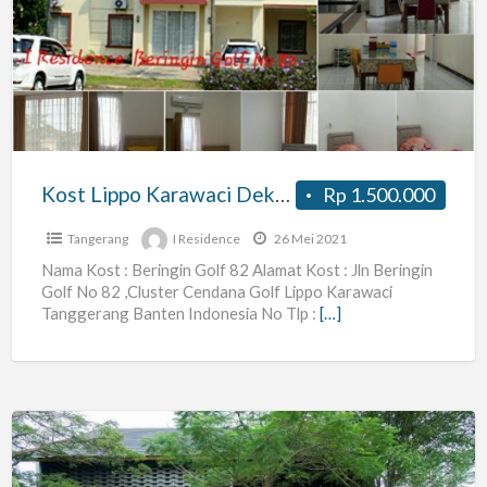
Lippo
Karawaci
Dekat
UPH
,
Menara
Matahari,
Kost Lippo Karawaci Dekat UPH , Menara Matahari, Harvest ,Mall Lippo Karawaci
Rp 1.500.000
Harvest
,Mall
Tangerang
I Residence
26 Mei 2021
Lippo
Nama Kost : Beringin Golf 82 Alamat Kost : Jln Beringin
Golf No 82 ,Cluster Cendana Golf Lippo Karawaci
Karawaci
Tanggerang Banten Indonesia No Tlp :
[…]
Kost