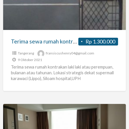
kontrakan
laki
laki
atau
perempuan,
Terima sewa rumah kontrakan laki laki atau perempuan, bulanan atau tahunan
Rp 1.300.000
bulanan
atau
Tangerang
fransiscushenry04@gmail.com
tahunan
9 Oktober 2021
Terima sewa rumah kontrakan laki laki atau perempuan,
bulanan atau tahunan. Lokasi strategis dekat supermall
karawaci (Lippo), Siloam hospital,UPH
institut,hotel,apartemen. Fasilitas portal,
WIFI,springbed,waterheater,AC, lemari,kamar mandi
[…]
DISEWAKAN
Studio