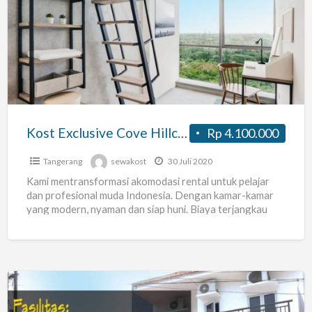
Exclusive
Cove
Hillcrest
Residence
dekat
dengan
UPH
Kost Exclusive Cove Hillcrest Residence dekat dengan UPH Karawaci Tangerang
Rp 4.100.000
Karawaci
Tangerang
Tangerang
sewakost
30 Juli 2020
Kami mentransformasi akomodasi rental untuk pelajar
dan profesional muda Indonesia. Dengan kamar-kamar
yang modern, nyaman dan siap huni. Biaya terjangkau
dan dikelola secara profesional. Terletak
[…]
Mirzakos