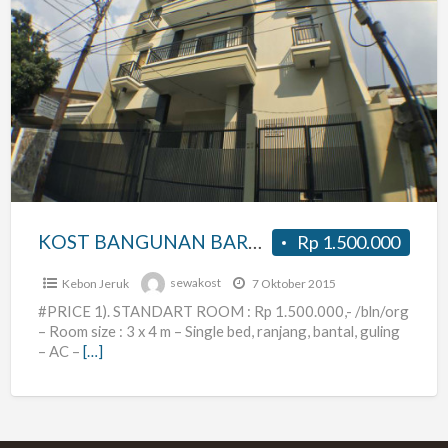
KOST
BANGUNAN
BARU
DAN
MURAH
DAERAH
TOMANG
UNTUK
KOST BANGUNAN BARU DAN MURAH DAERAH TOMANG UNTUK PRIA/WANITA/PASUTRI
Rp 1.500.000
PRIA/WANITA/PASUTRI
Kebon Jeruk
sewakost
7 Oktober 2015
#PRICE 1). STANDART ROOM : Rp 1.500.000,- /bln/org
– Room size : 3 x 4 m – Single bed, ranjang, bantal, guling
– AC –
[…]