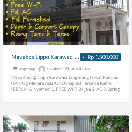
Lippo
Karawaci
Tangerang
Dekat
Kampus
UPH,
Kawasan
Mirzakos Lippo Karawaci Tangerang Dekat Kampus UPH, Kawasan Perkantoran Menara Matahari
Rp 1.500.000
Perkantoran
Menara
Tangerang
sewakost
30 Juli 2020
Matahari
MirzaKost @ Lippo Karawaci Tangerang Dekat Kampus
UPH/Gg Menara Asia/Gd.Dynaplast Tersedia Kamar
"BERSIH & Nyaman" 1. FREE WIFI 24 jam 2. AC 3. Spring
Bed,
[…]
KoolKost