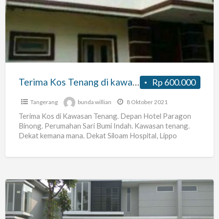
Tenang
di
kawasan
Karawaci
Terima Kos Tenang di kawasan Karawaci
Rp 600.000
Tangerang
bunda willian
8 Oktober 2021
Terima Kos di Kawasan Tenang. Depan Hotel Paragon
Binong. Perumahan Sari Bumi Indah. Kawasan tenang.
Dekat kemana mana. Dekat Siloam Hospital, Lippo
Supermall, World Harvest
[…]
Kost
Baru,