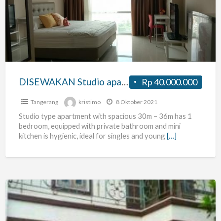
apartement
U
Residence,
Lippo
Karawaci
DISEWAKAN Studio apartement U Residence, Lippo Karawaci
Rp 40.000.000
Tangerang
kristimo
8 Oktober 2021
Studio type apartment with spacious 30m – 36m has 1
bedroom, equipped with private bathroom and mini
kitchen is hygienic, ideal for singles and young
[…]
Terima
Kos