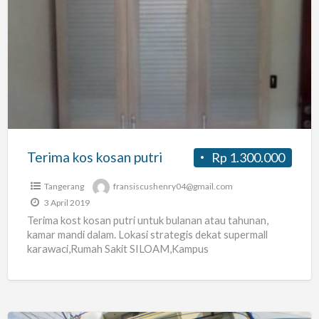
Terima
kos
kosan
putri
Terima kos kosan putri
Rp 1.300.000
Tangerang
fransiscushenry04@gmail.com
3 April 2019
Terima kost kosan putri untuk bulanan atau tahunan,
kamar mandi dalam. Lokasi strategis dekat supermall
karawaci,Rumah Sakit SILOAM,Kampus
UPH,hotel,apartemen, dekat dengan pusat jual makanan.
Hotel
[…]