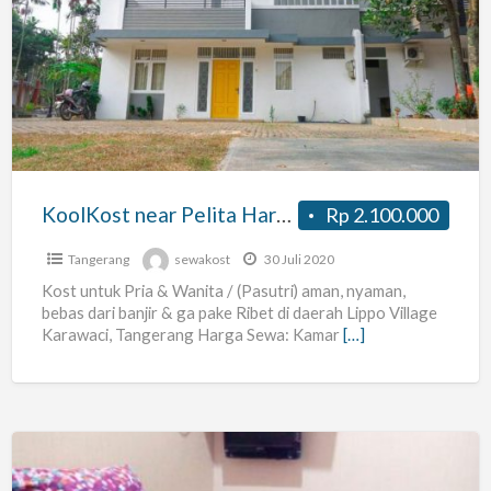
near
Pelita
Harapan
University
KoolKost near Pelita Harapan University
Rp 2.100.000
Tangerang
sewakost
30 Juli 2020
Kost untuk Pria & Wanita / (Pasutri) aman, nyaman,
bebas dari banjir & ga pake Ribet di daerah Lippo Village
Karawaci, Tangerang Harga Sewa: Kamar
[…]
Rumah