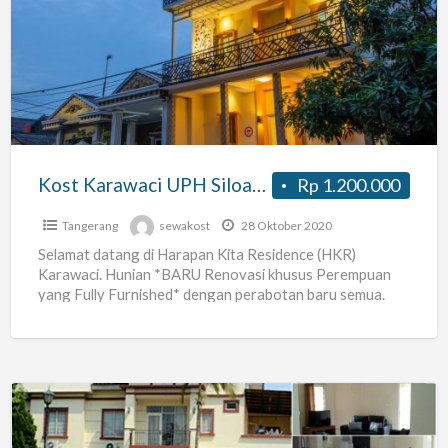
Karawaci
UPH
Siloam
–
Harapan
Kita
Residence
Kost Karawaci UPH Siloam – Harapan Kita Residence – TV 32inch mulai 1.2jt
Rp 1.200.000
–
TV
Tangerang
sewakost
28 Oktober 2020
32inch
Selamat datang di Harapan Kita Residence (HKR)
Karawaci. Hunian *BARU Renovasi khusus Perempuan
mulai
yang Fully Furnished* dengan perabotan baru semua.
1.2jt
Buat Mahasiswi UPH atau Karyawati
[…]
Kost