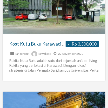
Kutu
Buku
Karawaci
dekat
UPH
Kost Kutu Buku Karawaci dekat UPH
Rp 3.300.000
Tangerang
sewakost
22 November 2020
Rukita Kutu Buku adalah satu dari sejumlah unit co-living
Rukita yang berlokasi di Karawaci. Dengan lokasi
strategis di Jalan Permata Sari, kampus Universitas Pelita
Harapan
[…]
Kost