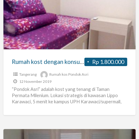
kost
dengan
konsultasi
/
bimbingan
belajar
Rumah kost dengan konsultasi / bimbingan belajar
Rp 1.800.000
Tangerang
Rumah kos Pondok Asri
12 November 2019
“Pondok Asri” adalah kost yang tenang di Taman
Permata Milenium. Lokasi strategis di kawasan Lippo
Karawaci, 5 menit ke kampus UPH Karawaci/supermall,
walking distance ke
[…]