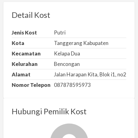
o
r
Detail Kost
k
a
Jenis Kost
Putri
n
Kota
Tanggerang Kabupaten
m
Kecamatan
Kelapa Dua
a
s
Kelurahan
Bencongan
a
Alamat
Jalan Harapan Kita, Blok i1, no2
l
Nomor Telepon
087878595973
a
h
Hubungi Pemilik Kost