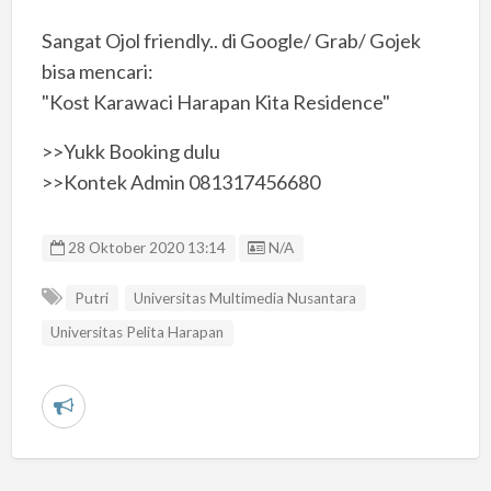
Sangat Ojol friendly.. di Google/ Grab/ Gojek
bisa mencari:
"Kost Karawaci Harapan Kita Residence"
>>Yukk Booking dulu
>>Kontek Admin 081317456680
Listing ID
28 Oktober 2020 13:14
N/A
Putri
Universitas Multimedia Nusantara
Universitas Pelita Harapan
L
a
p