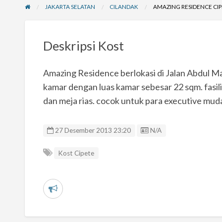
JAKARTA SELATAN
CILANDAK
AMAZING RESIDENCE CI
Deskripsi Kost
Amazing Residence berlokasi di Jalan Abdul Ma
kamar dengan luas kamar sebesar 22 sqm. fasil
dan meja rias. cocok untuk para executive mud
Listing ID
27 Desember 2013 23:20
N/A
Kost Cipete
L
a
p