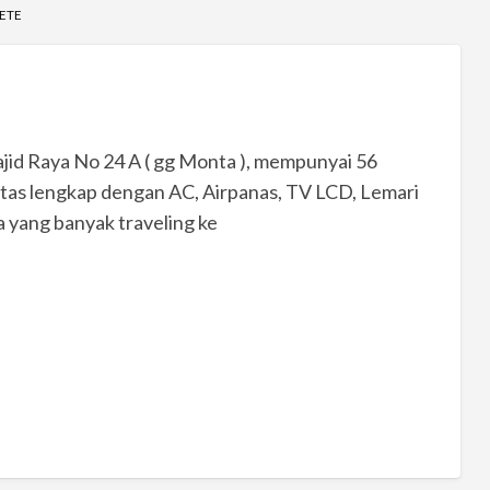
PETE
jid Raya No 24 A ( gg Monta ), mempunyai 56
itas lengkap dengan AC, Airpanas, TV LCD, Lemari
a yang banyak traveling ke