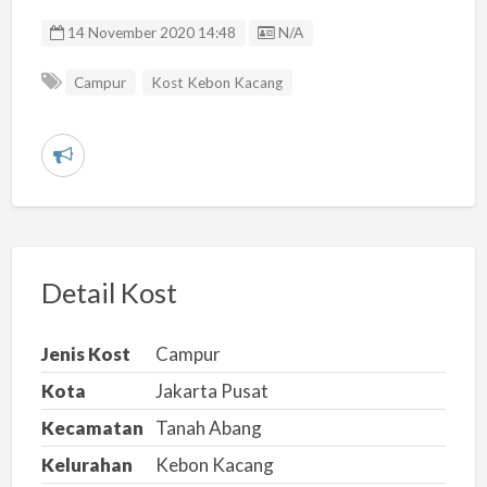
Listing ID
14 November 2020 14:48
N/A
Campur
Kost Kebon Kacang
L
a
p
o
r
Detail Kost
k
a
Jenis Kost
Campur
n
Kota
Jakarta Pusat
m
Kecamatan
Tanah Abang
a
s
Kelurahan
Kebon Kacang