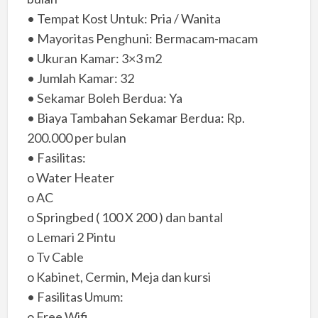
• Tempat Kost Untuk: Pria / Wanita
• Mayoritas Penghuni: Bermacam-macam
• Ukuran Kamar: 3×3 m2
• Jumlah Kamar: 32
• Sekamar Boleh Berdua: Ya
• Biaya Tambahan Sekamar Berdua: Rp.
200.000 per bulan
• Fasilitas:
o Water Heater
o AC
o Springbed ( 100 X 200 ) dan bantal
o Lemari 2 Pintu
o Tv Cable
o Kabinet, Cermin, Meja dan kursi
• Fasilitas Umum:
o Free Wifi