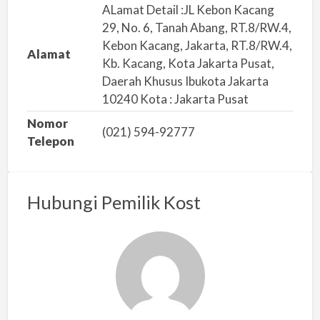
a
ALamat Detail :JL Kebon Kacang
l
29, No. 6, Tanah Abang, RT.8/RW.4,
a
Kebon Kacang, Jakarta, RT.8/RW.4,
Alamat
h
Kb. Kacang, Kota Jakarta Pusat,
Daerah Khusus Ibukota Jakarta
10240 Kota : Jakarta Pusat
Nomor
(021) 594-92777
Telepon
Hubungi Pemilik Kost