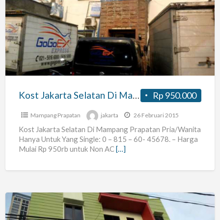
Jakarta
Selatan
Di
Mampang
Prapatan
Pria/wanita
Kost Jakarta Selatan Di Mampang Prapatan Pria/wanita
Rp 950.000
Mampang Prapatan
jakarta
26 Februari 2015
Kost Jakarta Selatan Di Mampang Prapatan Pria/Wanita
Hanya Untuk Yang Single: 0 – 815 – 60- 45678. – Harga
Mulai Rp 950rb untuk Non AC
[…]
Kost