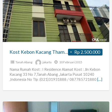
Kost
Kebon
Kacang
Thamrin
Dekat
Plaza
Indonesia
Hi
Kost Kebon Kacang Thamrin Dekat Plaza Indonesia Hi
Rp 2.500.000
Tanah Abang
jakarta
10 Februari 2015
Nama Rumah Kost : I Residence Alamat Kost : Jln Kebon
Kacang 33 No 7,Tanah Abang ,Jakarta Pusat 10240
,Indonesia No Tlp :(021)31931888 / 087785721880
[…]