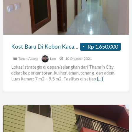
Di
Kebon
Kacang
Depan
Thamrin
City
Kost Baru Di Kebon Kacang Depan Thamrin City
Rp 1.650.000
Tanah Abang
Leo
10 Oktober 2021
Lokasi strategis di depan/selangkah dari Thamrin City,
dekat ke perkantoran, kuliner, aman, tenang, dan adem.
Luas kamar: 7 m2 – 9,5 m2. Fasilitas di setiap
[…]
Kost
Kebon