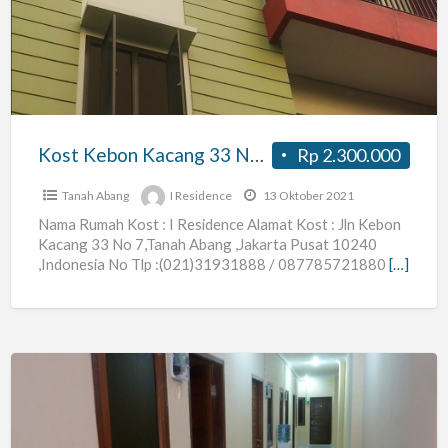
Kacang
33
No7
dekat
Thamrin,
Sarinah,
Kost Kebon Kacang 33 No7 dekat Thamrin, Sarinah, Plaza OUB, Tanah Abang Jakarta
Rp 2.300.000
Plaza
OUB,
Tanah Abang
I Residence
13 Oktober 2021
Tanah
Nama Rumah Kost : I Residence Alamat Kost : Jln Kebon
Kacang 33 No 7,Tanah Abang ,Jakarta Pusat 10240
Abang
,Indonesia No Tlp :(021)31931888 / 087785721880
[…]
Jakarta
Kost
Baru