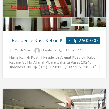
Kost
Kebon
Kacang
33
No7
dekat
I Residence Kost Kebon Kacang 33 No7 dekat Thamrin, Sarinah, Plaza OUB, Tanah Abang Jakarta
Rp 2.500.000
Thamrin,
Sarinah,
Tanah Abang
I Residence
19 Januari 2021
Plaza
Nama Rumah Kost : I Residence Alamat Kost : Jln Kebon
Kacang 33 No 7,Tanah Abang ,Jakarta Pusat 10240
OUB,
,Indonesia No Tlp :(021)31931888 / 087785721880
[…]
Tanah
Abang
Jakarta
Avalon
Residence