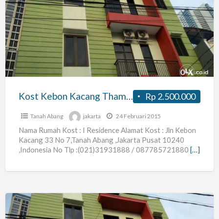
Kebon
Kacang
Thamrin,plaza
Indonesia,tanah
Abang
Kost Kebon Kacang Thamrin,plaza Indonesia,tanah Abang
Rp 2.500.000
Tanah Abang
jakarta
24 Februari 2015
Nama Rumah Kost : I Residence Alamat Kost : Jln Kebon
Kacang 33 No 7,Tanah Abang ,Jakarta Pusat 10240
,Indonesia No Tlp :(021)31931888 / 087785721880
[…]
Kost