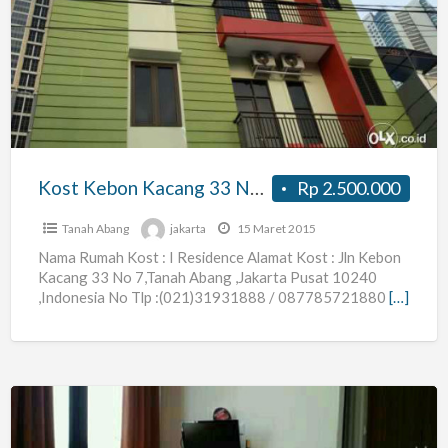
Kebon
Kacang
33
No
7
,dekat
Plaza
Kost Kebon Kacang 33 No 7 ,dekat Plaza Ind ,grand Ind
Rp 2.500.000
Ind
,grand
Tanah Abang
jakarta
15 Maret 2015
Ind
Nama Rumah Kost : I Residence Alamat Kost : Jln Kebon
Kacang 33 No 7,Tanah Abang ,Jakarta Pusat 10240
,Indonesia No Tlp :(021)31931888 / 087785721880
[…]
Kost