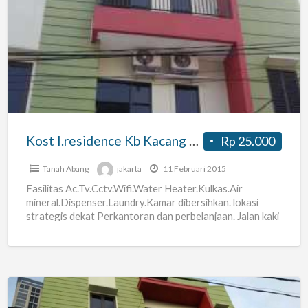
Kost
I.residence
Kb
Kacang
Dekat
Plaza
Ind/thamrin
Kost I.residence Kb Kacang Dekat Plaza Ind/thamrin
Rp 25.000
Tanah Abang
jakarta
11 Februari 2015
Fasilitas Ac.Tv.Cctv.Wifi.Water Heater.Kulkas.Air
mineral.Dispenser.Laundry.Kamar dibersihkan. lokasi
strategis dekat Perkantoran dan perbelanjaan. Jalan kaki
10-15 menit dari Bundaran Indonesia.Plaza
Indonesia.Grand Ind.OIL Center.Sarinah .Plaza
BII.Menara Bca.Plaza Uob.Thamrin
[…]