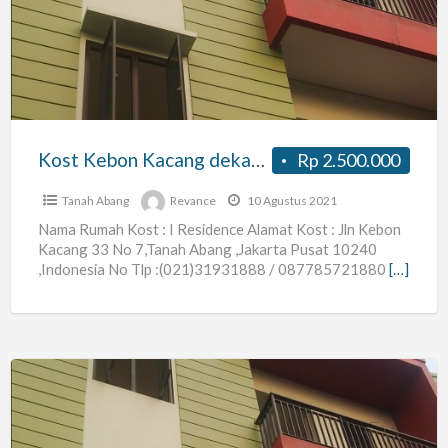
Kacang
dekat
Thamrin,
Sarinah,
Abang
Kost Kebon Kacang dekat Thamrin, Sarinah, Abang
Rp 2.500.000
Tanah Abang
Revance
10 Agustus 2021
Nama Rumah Kost : I Residence Alamat Kost : Jln Kebon
Kacang 33 No 7,Tanah Abang ,Jakarta Pusat 10240
,Indonesia No Tlp :(021)31931888 / 087785721880
[…]
Kost
Kebon