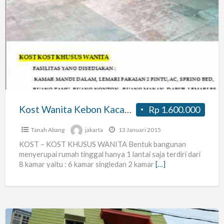
Kost
Wanita
Kebon
Kacang
29
Kost Wanita Kebon Kacang 29
Rp 1.600.000
Tanah Abang
jakarta
13 Januari 2015
KOST – KOST KHUSUS WANITA Bentuk bangunan
menyerupai rumah tinggal hanya 1 lantai saja terdiri dari
8 kamar yaitu : 6 kamar singledan 2 kamar
[…]