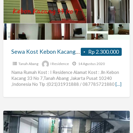
Kebon
Kacang
,Jakarta
Pusat,Sarinah,
Plaza
OUB,
Sewa Kost Kebon Kacang ,Jakarta Pusat,Sarinah, Plaza OUB, Tanah Abang Jakarta
Rp 2.300.000
Tanah
Abang
Tanah Abang
I Residence
14 Agustus 2020
Jakarta
Nama Rumah Kost : I Residence Alamat Kost : Jln Kebon
Kacang 33 No 7,Tanah Abang ,Jakarta Pusat 10240
,Indonesia No Tlp :(021)31931888 / 087785721880
[…]
WISMA
NAELAH