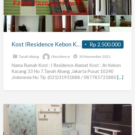
Kacang
,dekat
Thamrin,
Sarinah,
Plaza
Kost IResidence Kebon Kacang ,dekat Thamrin, Sarinah, Plaza OUB, Tanah Abang Jakarta
Rp 2.500.000
OUB,
Tanah
Tanah Abang
I Residence
30 November 2021
Abang
Nama Rumah Kost : I Residence Alamat Kost : Jln Kebon
Kacang 33 No 7,Tanah Abang ,Jakarta Pusat 10240
Jakarta
,Indonesia No Tlp :(021)31931888 / 087785721880
[…]
Kost
CiRosy
Kebon