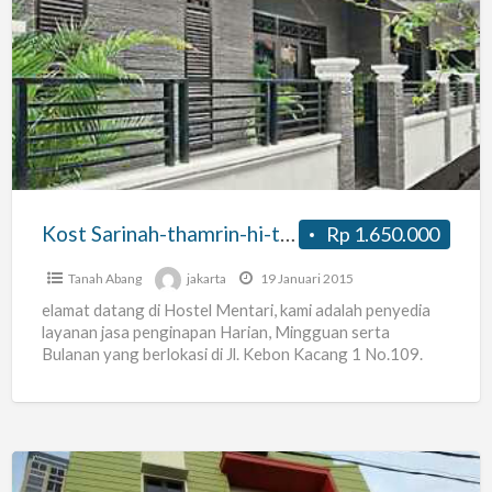
Kost
Sarinah-
thamrin-
hi-
tanah
Abang
Strategis
Nyaman
Kost Sarinah-thamrin-hi-tanah Abang Strategis Nyaman
Rp 1.650.000
Tanah Abang
jakarta
19 Januari 2015
elamat datang di Hostel Mentari, kami adalah penyedia
layanan jasa penginapan Harian, Mingguan serta
Bulanan yang berlokasi di Jl. Kebon Kacang 1 No.109.
Jakarta –
[…]