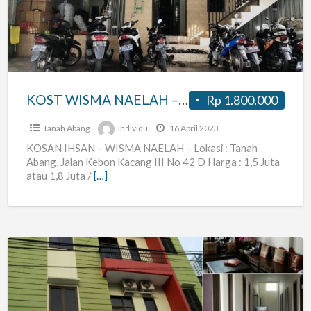
–
KOSAN
IHSAN
KOST WISMA NAELAH – KOSAN IHSAN
Rp 1.800.000
Tanah Abang
Individu
16 April 2023
KOSAN IHSAN – WISMA NAELAH – Lokasi : Tanah
Abang, Jalan Kebon Kacang III No 42 D Harga : 1,5 Juta
atau 1,8 Juta /
[…]
Kost
IResidence
Kebon