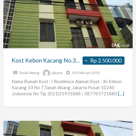
Kebon
Kacang
No.33,dekat
Plaza
Ind
,grand
Ind
Kost Kebon Kacang No.33,dekat Plaza Ind ,grand Ind
Rp 2.500.000
Tanah Abang
jakarta
20 Februari 2015
Nama Rumah Kost : I Residence Alamat Kost : Jln Kebon
Kacang 33 No 7,Tanah Abang ,Jakarta Pusat 10240
,Indonesia No Tlp :(021)31931888 / 087785721880
[…]
Kost