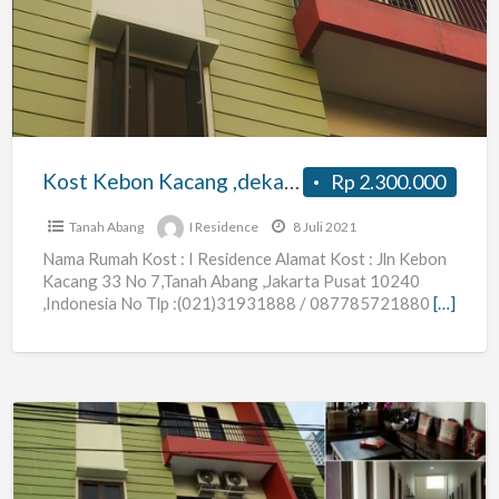
Kacang
,dekat
Thamrin,
Sarinah,
Plaza
OUB,
Kost Kebon Kacang ,dekat Thamrin, Sarinah, Plaza OUB, Tanah Abang Jakarta
Rp 2.300.000
Tanah
Abang
Tanah Abang
I Residence
8 Juli 2021
Jakarta
Nama Rumah Kost : I Residence Alamat Kost : Jln Kebon
Kacang 33 No 7,Tanah Abang ,Jakarta Pusat 10240
,Indonesia No Tlp :(021)31931888 / 087785721880
[…]
I
Residence