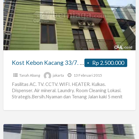
Kebon
Kacang
33/7.
Blk
Plaza
Indonesia
Kost Kebon Kacang 33/7. Blk Plaza Indonesia
Rp 2.500.000
Tanah Abang
jakarta
13 Februari 2015
Fasilitas AC. TV. CCTV. WIFI. HEATER. Kulkas.
Dispenser. Air mineral. Laundry. Room Cleaning Lokasi.
Strategis.Bersih.Nyaman dan Tenang Jalan kaki 5 menit
dari Plaza Ind. The
[…]