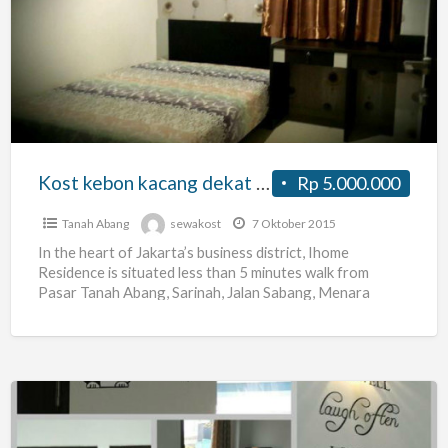
kebon
kacang
dekat
thamrin,
sarinah
ihome
residence
Kost kebon kacang dekat thamrin, sarinah ihome residence
Rp 5.000.000
Tanah Abang
sewakost
7 Oktober 2015
In the heart of Jakarta’s business district, Ihome
Residence is situated less than 5 minutes walk from
Pasar Tanah Abang, Sarinah, Jalan Sabang, Menara
Thamrin
[…]
House