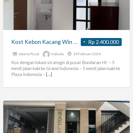
Win
Residence
Kost Kebon Kacang Win Residence
Rp 2.400.000
Jakarta Pusat
Individu
29 Februari 2024
Kos dengan lokasi strategis di pusat Bundaran HI: – 5
menit jalan kaki ke Grand Indonesia – 5 menit jalan kaki ke
Plaza Indonesia –
[…]
KOST
WISMA
NAELAH