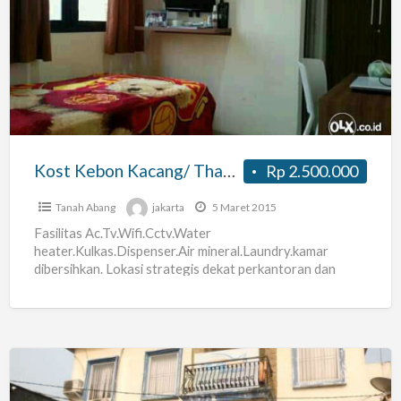
Kebon
Kacang/
Thamrin-
plaza
Indonesia
Kost Kebon Kacang/ Thamrin-plaza Indonesia
Rp 2.500.000
Tanah Abang
jakarta
5 Maret 2015
Fasilitas Ac.Tv.Wifi.Cctv.Water
heater.Kulkas.Dispenser.Air mineral.Laundry.kamar
dibersihkan. Lokasi strategis dekat perkantoran dan
perbelanjaan. Bersih.Tenang dan Nyaman. Jalan kaki 10-
15 menit dari Bundaran H.I.Grand Indonesia. Plaza
Indonesia.Pertamina/Oil Center.Sarinah.Sinar
[…]
Kost