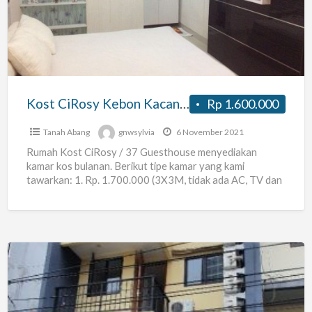
Kacang
untuk
Karyawan
&
Keluarga
Kost CiRosy Kebon Kacang untuk Karyawan & Keluarga (Rp.1,6 – 6 juta per bulan)
Rp 1.600.000
(Rp.1,6
–
Tanah Abang
gnwsylvia
6 November 2021
6
Rumah Kost CiRosy / 37 Guesthouse menyediakan
kamar kos bulanan. Berikut tipe kamar yang kami
juta
tawarkan: 1. Rp. 1.700.000 (3X3M, tidak ada AC, TV dan
per
[…]
bulan)
RBC
RESIDENCE