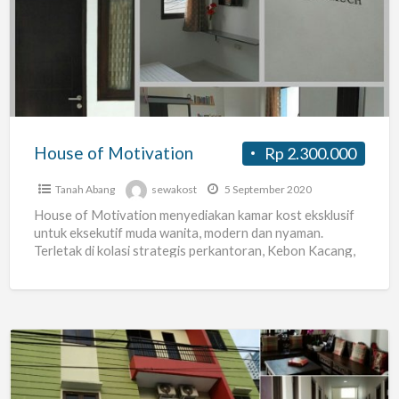
Motivation
House of Motivation
Rp 2.300.000
Tanah Abang
sewakost
5 September 2020
House of Motivation menyediakan kamar kost eksklusif
untuk eksekutif muda wanita, modern dan nyaman.
Terletak di kolasi strategis perkantoran, Kebon Kacang,
Thamrin, Jakarta Pusat. Dengan
[…]
Sewa
Kost