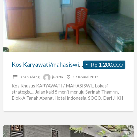
Kos
Karyawati/mahasiswi
Kebon
Kacang
Tanah
Abang
Jakpus
Kos Karyawati/mahasiswi Kebon Kacang Tanah Abang Jakpus
Rp 1.200.000
Tanah Abang
jakarta
19 Januari 2015
Kos Khusus KARYAWATI / MAHASISWI.. Lokasi
strategis…. Jalan kaki 5 menit menuju Sarinah Thamrin,
Blok-A Tanah Abang, Hotel Indonesia, SOGO. Dari Jl KH
Mas Mansyur,
[…]