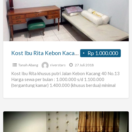
Ibu
Rita
Kebon
Kacang
40
Kost Ibu Rita Kebon Kacang 40
Rp 1.000.000
Tanah Abang
riverstars
27 Juli 2018
Kost Ibu Rita khusus putri Jalan Kebon Kacang 40 No.13
Harga sewa per bulan : 1.000.000 s/d 1.100.000
(tergantung kamar) 1.400.000 (khusus berdua) minimal
pembayaran
[…]
Kost