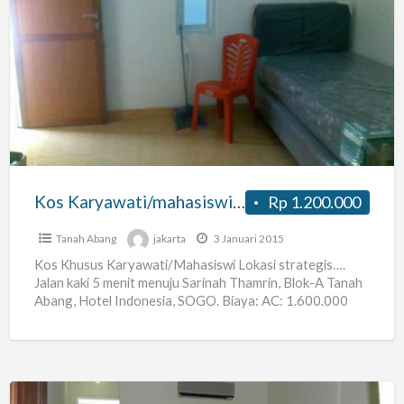
Kos
Karyawati/mahasiswi
Kebon
Kacang
Tanah
Abang
Jakpus
Kos Karyawati/mahasiswi Kebon Kacang Tanah Abang Jakpus
Rp 1.200.000
Tanah Abang
jakarta
3 Januari 2015
Kos Khusus Karyawati/Mahasiswi Lokasi strategis….
Jalan kaki 5 menit menuju Sarinah Thamrin, Blok-A Tanah
Abang, Hotel Indonesia, SOGO. Biaya: AC: 1.600.000
Non AC: 1.200.000 Alamat:
[…]