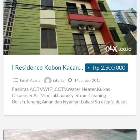
I
Residence
Kebon
Kacang
33/7.
Blk
Plaza
Ind
I Residence Kebon Kacang 33/7. Blk Plaza Ind
Rp 2.500.000
Tanah Abang
jakarta
14 Januari 2015
Fasilitas AC.TV.WIFI.CCTV.Water Heater.Kulkas
Dispenser.Air Mineral.Laundry. Room Cleaning.
Bersih.Tenang.Aman dan Nyaman Lokasi Strategis. dekat
Perkantoran dan Pusat Perbelanjaan Jalan Kaki 5 menit
dari Bund H.I. Grand
[…]