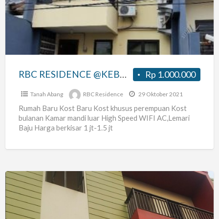
@KEBON
KACANG
RBC RESIDENCE @KEBON KACANG
Rp 1.000.000
Tanah Abang
RBC Residence
29 Oktober 2021
Rumah Baru Kost Baru Kost khusus perempuan Kost
bulanan Kamar mandi luar High Speed WIFI AC,Lemari
Baju Harga berkisar 1 jt-1.5 jt
Kost
Kebon