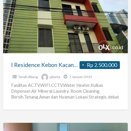
I
Residence
Kebon
Kacang
33/7.
Blk
Plaza
Ind
I Residence Kebon Kacang 33/7. Blk Plaza Ind
Rp 2.500.000
Tanah Abang
jakarta
7 Januari 2015
Fasilitas AC.TV.WIFI.CCTV.Water Heater.Kulkas
Dispenser.Air Mineral.Laundry. Room Cleaning.
Bersih.Tenang.Aman dan Nyaman Lokasi Strategis. dekat
Perkantoran dan Pusat Perbelanjaan Jalan Kaki 5 menit
dari Bund H.I. Grand
[…]