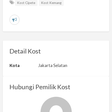
Kost Cipete
Kost Kemang
L
a
p
o
r
Detail Kost
k
a
Kota
Jakarta Selatan
n
m
a
Hubungi Pemilik Kost
s
a
l
a