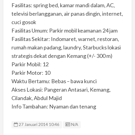
Fasilitas: spring bed, kamar mandi dalam, AC,
televisi berlangganan, air panas dingin, internet,
cuci gosok
Fasilitas Umum: Parkir mobil keamanan 24 jam
Fasilitas Sekitar: Indomaret, warnet, restoran,
rumah makan padang, laundry, Starbucks lokasi
strategis dekat dengan Kemang (+/- 300 m)
Parkir Mobil: 12
Parkir Motor: 10
Waktu Bertamu: Bebas – bawa kunci
Akses Lokasi: Pangeran Antasari, Kemang,
Cilandak, Abdul Majid
Info Tambahan: Nyaman dan tenang
Listing ID
27 Januari 2014 10:46
N/A