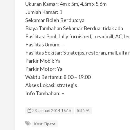
Ukuran Kamar: 4m x 5m, 4.5m x 5.6m
Jumlah Kamar: 1
Sekamar Boleh Berdua: ya
Biaya Tambahan Sekamar Berdua: tidak ada
Fasilitas: Pool, fully furnished, treadmill, AC, l
Fasilitas Umum: –
Fasilitas Sekitar: Strategis, restoran, mall, alfa 
Parkir Mobil: Ya
Parkir Motor: Ya
Waktu Bertamu: 8.00 – 19.00
Akses Lokasi: strategis
Info Tambahan: –
Listing ID
23 Januari 2014 16:15
N/A
Kost Cipete