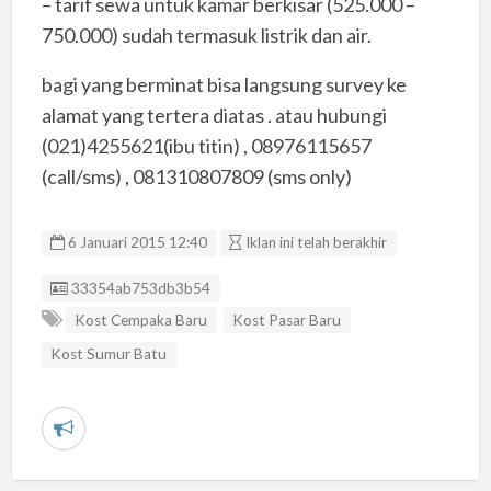
– tarif sewa untuk kamar berkisar (525.000 –
750.000) sudah termasuk listrik dan air.
bagi yang berminat bisa langsung survey ke
alamat yang tertera diatas . atau hubungi
(021)4255621(ibu titin) , 08976115657
(call/sms) , 081310807809 (sms only)
6 Januari 2015 12:40
Iklan ini telah berakhir
Listing ID
33354ab753db3b54
Kost Cempaka Baru
Kost Pasar Baru
Kost Sumur Batu
L
a