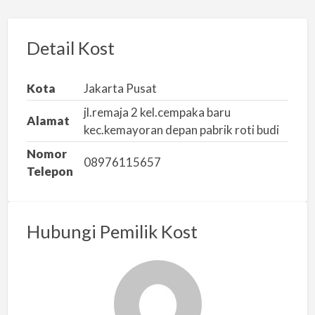
p
o
r
Detail Kost
k
a
Kota
Jakarta Pusat
n
jl.remaja 2 kel.cempaka baru
m
Alamat
kec.kemayoran depan pabrik roti budi
a
Nomor
s
08976115657
Telepon
a
l
a
Hubungi Pemilik Kost
h