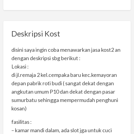
Deskripsi Kost
disini saya ingin coba menawarkan jasa kost2 an
dengan deskripsi sbg berikut :
Lokasi :
di jl.remaja 2 kel.cempaka baru kec.kemayoran
depan pabrik roti budi ( sangat dekat dengan
angkutan umum P10 dan dekat dengan pasar
sumurbatu sehingga mempermudah penghuni
kosan)
fasilitas :
– kamar mandi dalam, ada slot jga untuk cuci