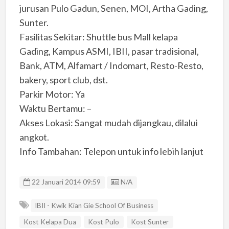
jurusan Pulo Gadun, Senen, MOI, Artha Gading,
Sunter.
Fasilitas Sekitar: Shuttle bus Mall kelapa
Gading, Kampus ASMI, IBII, pasar tradisional,
Bank, ATM, Alfamart / Indomart, Resto-Resto,
bakery, sport club, dst.
Parkir Motor: Ya
Waktu Bertamu: –
Akses Lokasi: Sangat mudah dijangkau, dilalui
angkot.
Info Tambahan: Telepon untuk info lebih lanjut
Listing ID
22 Januari 2014 09:59
N/A
IBII - Kwik Kian Gie School Of Business
Kost Kelapa Dua
Kost Pulo
Kost Sunter