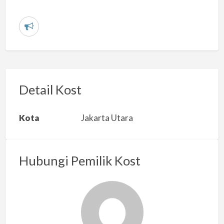
L
a
p
o
r
Detail Kost
k
a
Kota
Jakarta Utara
n
m
a
Hubungi Pemilik Kost
s
a
l
a
h