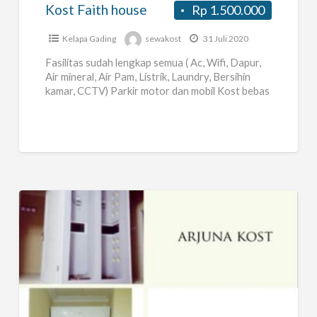
Kost Faith house
Rp 1.500.000
Kelapa Gading
sewakost
31 Juli 2020
Fasilitas sudah lengkap semua ( Ac, Wifi, Dapur,
Air mineral, Air Pam, Listrik, Laundry, Bersihin
kamar, CCTV) Parkir motor dan mobil Kost bebas
dari banjir
[…]
arjuna