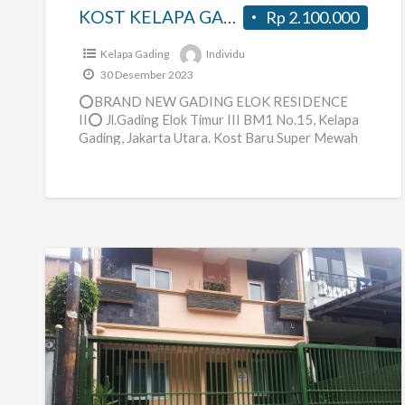
KOST KELAPA GADING
Rp 2.100.000
Kelapa Gading
Individu
30 Desember 2023
⭕BRAND NEW GADING ELOK RESIDENCE
II⭕ Jl.Gading Elok Timur III BM1 No.15, Kelapa
Gading, Jakarta Utara. Kost Baru Super Mewah
Utk Pria/Wanita, Harga mulai dari
[…]
Kost