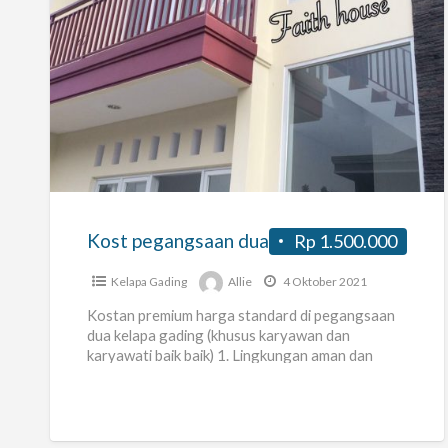
Kost
pegangsaan
dua
Kost pegangsaan dua
Rp 1.500.000
Kelapa Gading
Allie
4 Oktober 2021
Kostan premium harga standard di pegangsaan
dua kelapa gading (khusus karyawan dan
karyawati baik baik) 1. Lingkungan aman dan
nyaman ( cluster ) 2. Bangunan
[…]