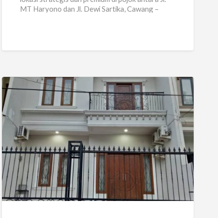
MT Haryono dan Jl. Dewi Sartika, Cawang –
Jakarta. –
[…]
Kost
Kelapa
Gading
–
Kost