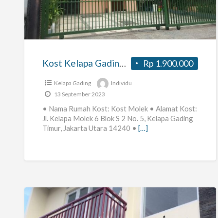
Kelapa
Gading
di
Kelapa
Gading,
Kost Kelapa Gading di Kelapa Gading, Jakarta Utara Kost Molek Putra/Putri
Rp 1.900.000
Jakarta
Utara
Kelapa Gading
Individu
13 September 2023
Kost
• Nama Rumah Kost: Kost Molek • Alamat Kost:
Molek
Jl. Kelapa Molek 6 Blok S 2 No. 5, Kelapa Gading
Putra/Putri
Timur, Jakarta Utara 14240 •
[…]