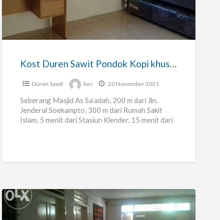
Duren
Sawit
Pondok
Kopi
khusus
Kost Duren Sawit Pondok Kopi khusus Putri, AC || 200 m RS Islam
Putri,
AC
Duren Sawit
lies
20 November 2021
||
Seberang Masjid As Sa’adah, 200 m dari Jln.
200
Jenderal Soekampto, 300 m dari Rumah Sakit
Islam, 5 menit dari Stasiun Klender, 15 menit dari
m
Pondok
[…]
RS
Islam