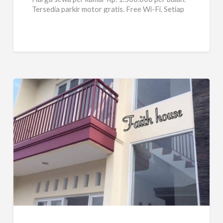
Tersedia parkir motor gratis. Free Wi-Fi. Setiap
kamar tersedia
[…]
Kost
Faith
house