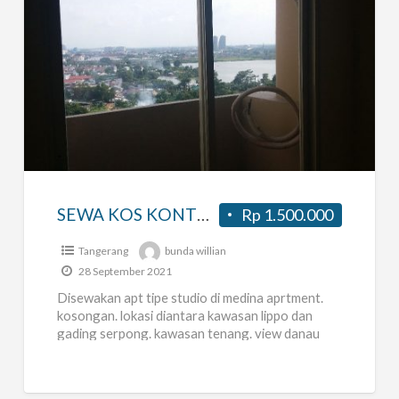
SEWA
KOS
KONTRAK
APARTEMEN
UNFURNISHED
BULANAN
SEWA KOS KONTRAK APARTEMEN UNFURNISHED BULANAN
Rp 1.500.000
Tangerang
bunda willian
28 September 2021
Disewakan apt tipe studio di medina aprtment.
kosongan. lokasi diantara kawasan lippo dan
gading serpong. kawasan tenang. view danau
kelapa dua dan SMS. dekat kemana
[…]