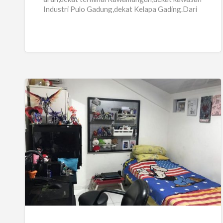
Industri Pulo Gadung,dekat Kelapa Gading.Dari
Jl.Pemuda Masuk Jl.Layur mentok belok kiri
ketemu masjid pangeran
[…]
KOS
Palem
Pondok
kelapa
Jakarta