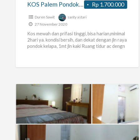
Timur
KOS Palem Pondok kelapa Jakarta Timur
Rp 1.700.000
Duren Sawit
santy astari
27 November 2020
Kos mewah dan prifasi tinggi, bisa harian,minimal
2hari ya. kondisi bersih, dan dekat dengan jln raya
pondok kelapa, 1mt jln kaki Ruang tidur ac dengn
[…]
KOST