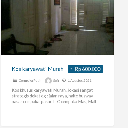
Kos
karyawati
Murah
Kos karyawati Murah
Rp 600.000
Cempaka Putih
Sofi
1 Agustus 2021
Kos khusus karyawati Murah.. lokasi sangat
strategis dekat dg : jalan raya, halte busway
pasar cempaka, pasar, ITC cempaka Mas, Mall
kelapa gading,ATM,RS Islam,Universitas YARSI
[…]