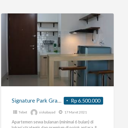
Signature
Park
Grande
Signature Park Grande
Rp 6.500.000
Tebet
siskabayad
17 Maret 2021
Apartemen sewa bulanan (minimal 6 bulan) di
lokasi strategis dan premium di pojok antara Jl.