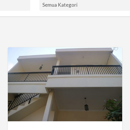
Kos
Khusus
Perempuan
di
Rawamangun