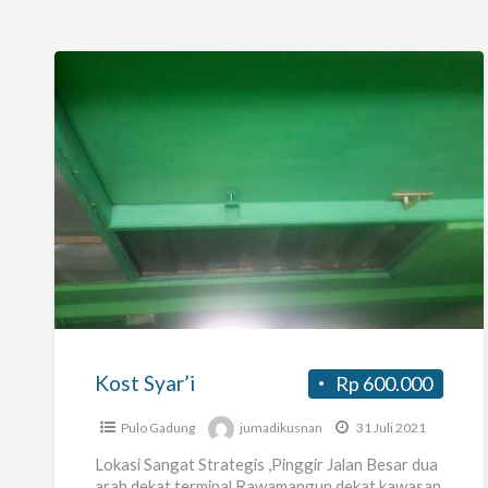
Kost
Syar’i
Kost Syar’i
Rp 600.000
Pulo Gadung
jumadikusnan
31 Juli 2021
Lokasi Sangat Strategis ,Pinggir Jalan Besar dua
arah,dekat terminal Rawamangun,dekat kawasan