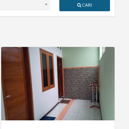
CARI
Kostan
Nyaman
Di
Kebon
Jeruk