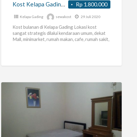
Pria
Kost Kelapa Gading – Kost Pria / Wanita di Kelapa Cengkir
Rp 1.800.000
/
Wanita
Kelapa Gading
sewakost
29 Juli 2020
di
Kost bulanan di Kelapa Gading Lokasi kost
Kelapa
sangat strategis dilalui kendaraan umum, dekat
Mall, minimarket, rumah makan, cafe, rumah sakit,
Cengkir
sarana olah raga, laundry, dll.
[…]
Kost