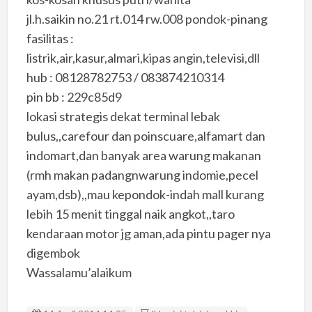
jl.h.saikin no.21 rt.014 rw.008 pondok-pinang
fasilitas :
listrik,air,kasur,almari,kipas angin,televisi,dll
hub : 08128782753 / 083874210314
pin bb : 229c85d9
lokasi strategis dekat terminal lebak
bulus,,carefour dan poinscuare,alfamart dan
indomart,dan banyak area warung makanan
(rmh makan padangnwarung indomie,pecel
ayam,dsb),,mau kepondok-indah mall kurang
lebih 15 menit tinggal naik angkot,,taro
kendaraan motor jg aman,ada pintu pager nya
digembok
Wassalamu’alaikum