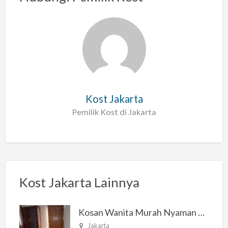
s
a
l
a
h
Kost Jakarta
Pemilik Kost di Jakarta
Kost Jakarta Lainnya
Kosan Wanita Murah Nyaman di Jakarta Selatan
Jakarta