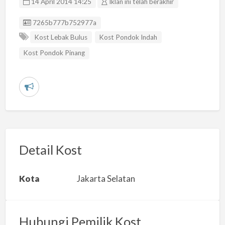
14 April 2014 14:25
Iklan ini telah berakhir
Listing ID
7265b777b752977a
Kost Lebak Bulus
Kost Pondok Indah
Kost Pondok Pinang
L
a
p
o
r
Detail Kost
k
a
Kota
Jakarta Selatan
n
m
a
Hubungi Pemilik Kost