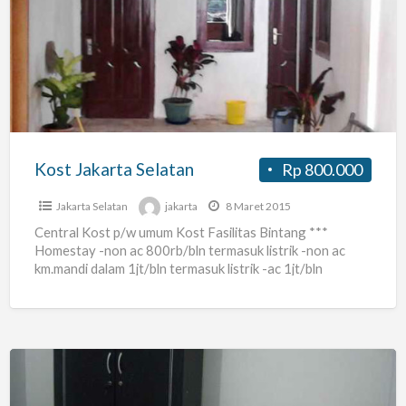
Jakarta
Selatan
Kost Jakarta Selatan
Rp 800.000
Jakarta Selatan
jakarta
8 Maret 2015
Central Kost p/w umum Kost Fasilitas Bintang ***
Homestay -non ac 800rb/bln termasuk listrik -non ac
km.mandi dalam 1jt/bln termasuk listrik -ac 1jt/bln
termasuk litrik
[…]
Kost