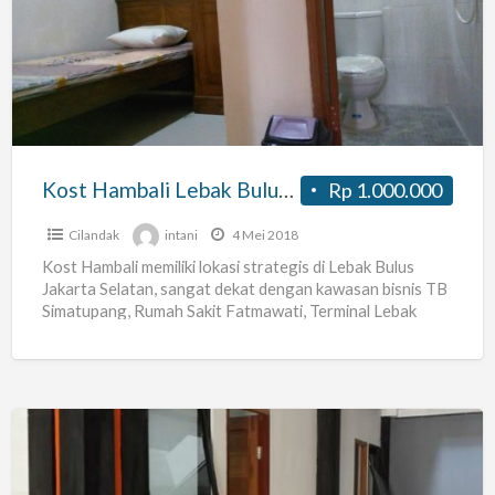
Lebak
Bulus
Jakarta
Selatan
Kost Hambali Lebak Bulus Jakarta Selatan
Rp 1.000.000
Cilandak
intani
4 Mei 2018
Kost Hambali memiliki lokasi strategis di Lebak Bulus
Jakarta Selatan, sangat dekat dengan kawasan bisnis TB
Simatupang, Rumah Sakit Fatmawati, Terminal Lebak
Bulus dan Stasiun
[…]
Rumah
Kost