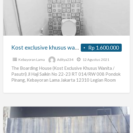
khusus
wanita
atau
pasutri
Kost exclusive khusus wanita atau pasutri
Rp 1.600.000
Kebayoran Lama
Aditya234
12 Agustus 2021
The Boarding House (Kost Exclusive Khusus Wanita /
Pasutri) Jl Haji Saikin No 22-23 RT 014/RW 008 Pondok
Pinang, Kebayoran Lama Jakarta 12310 Legian Room
[…]
Kost
AC