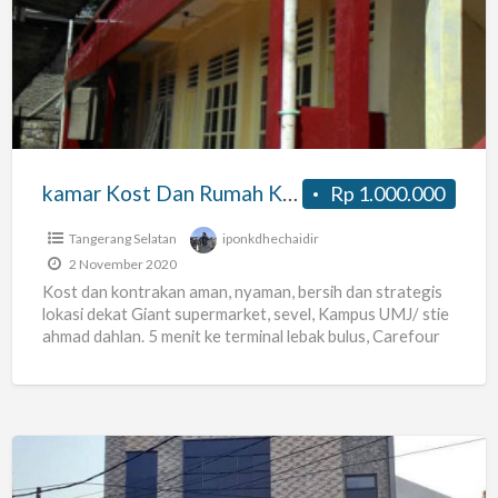
Dan
Rumah
Kontrakan
Ciputat
kamar Kost Dan Rumah Kontrakan Ciputat
Rp 1.000.000
Tangerang Selatan
iponkdhechaidir
2 November 2020
Kost dan kontrakan aman, nyaman, bersih dan strategis
lokasi dekat Giant supermarket, sevel, Kampus UMJ/ stie
ahmad dahlan. 5 menit ke terminal lebak bulus, Carefour
[…]
Kost