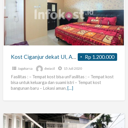
Ciganjur
dekat
UI,
APP,
ISTN
Kost Ciganjur dekat UI, APP, ISTN
Rp 1.200.000
Jagakarsa
dwiacil
15 Juli 2020
Fasilitas : – Tempat kost bisa unFasilitas : – Tempat kost
bisa untuk keluarga dan suami istri – Tempat kost
bangunan baru – Lokasi aman,
[…]
Kost