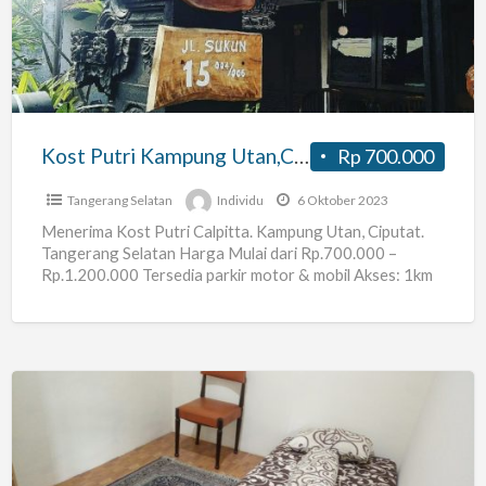
Utan,Ciputat.
Tangerang
Selatan.
Kost Putri Kampung Utan,Ciputat. Tangerang Selatan.
Rp 700.000
Tangerang Selatan
Individu
6 Oktober 2023
Menerima Kost Putri Calpitta. Kampung Utan, Ciputat.
Tangerang Selatan Harga Mulai dari Rp.700.000 –
Rp.1.200.000 Tersedia parkir motor & mobil Akses: 1km
ke Universitas Islam
[…]
Kos
AC
Pasar