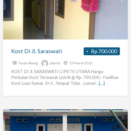
Jl.
Saraswati
Kost Di Jl. Saraswati
Rp 700.000
Tanah Abang
jakarta
15 Maret 2015
KOST DI Jl. SARASWATI CIPETE UTARA Harga
Perbulan Kost Termasuk Listrik @ Rp. 700.000,- Fasilitas
Kost Luas Kamar 3×3 , Tempat Tidur , Lemari ,
[…]
Kost