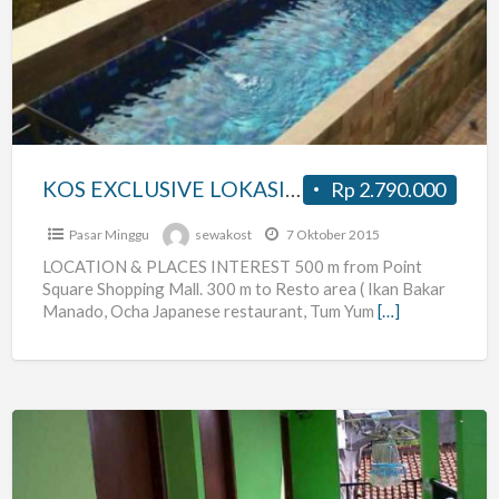
LOKASI
STRATEGIS
,LEBAKBULUS,CILANDAK,TB
SIMATUPANG,AC,KMD,TV,SwimmingPool,freeWiFI
KOS EXCLUSIVE LOKASI STRATEGIS ,LEBAKBULUS,CILANDAK,TB SIMATUPANG,AC,KMD,TV,SwimmingPool,freeWiFI
Rp 2.790.000
Pasar Minggu
sewakost
7 Oktober 2015
LOCATION & PLACES INTEREST 500 m from Point
Square Shopping Mall. 300 m to Resto area ( Ikan Bakar
Manado, Ocha Japanese restaurant, Tum Yum
[…]
Kost
Di