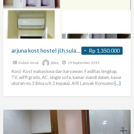
hostel
jl.h.sulaeman
arjuna kost hostel jl.h.sulaeman
Rp 1.350.000
Kebon Jeruk
jbleq
29 September 2019
Kost-Kost mahasiswa dan karyawan. Fasilitas lengkap.
TV, wiffi gratis, AC, single sofa, kamar mandi dalam, kasur
ukuran no.3 (bisa u/k 2 kepala). AIR Lanyak Konsumsi
[…]
Kost
Hambali