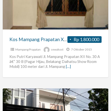
Prapatan
XII
No.
30
A
–
Kos Mampang Prapatan XII No. 30 A – 30 B, Jakarta Selatan 12790
Rp 1.800.000
30
B,
Mampang Prapatan
sewakost
7 Oktober 2015
Jakarta
Kos Putri Karyawati Jl. Mampang Prapatan XII No. 30 A
â€“ 30 B (Pagar Hijau, Belakang Daihatsu Show Room
Selatan
Mobil) 100 meter dari Jl. Mampang
[…]
12790
Kost
Wanita,