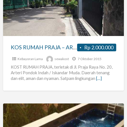
PRAJA
–
ARTERI
PONDOK
INDAH
–
KOS RUMAH PRAJA – ARTERI PONDOK INDAH – DAERAH ELIT. TELP.0815-8328-017
Rp 2.000.000
DAERAH
ELIT.
Kebayoran Lama
sewakost
7 Oktober 2015
TELP.0815-
KOST RUMAH PRAJA, terletak di Jl. Praja Raya No. 20,
Arteri Pondok Indah / Iskandar Muda. Daerah tenang
8328-
dan elit, aman dan nyaman. Satpam lingkungan
[…]
017
KOS
EXCLUSIVE