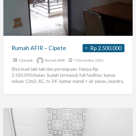
–
Cipete
Rumah AFIR – Cipete
Rp 2.500.000
Cilandak
Rumah AFIR
7 Desember 2021
Bisa buat laki-laki dan perempuan. Hanya Rp.
2.500.000/bulan. Sudah termasuk full fasilitas: kamar
seluas 12m2, AC, tv 24′, kamar mandi + air panas, laundry,
pantry
[…]
Kost
exclusive