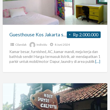
standard
room
Guesthouse Kos Jakarta standard room
Rp 2.000.000
Cilandak
Individu
8 Juni 2024
Kamar besar, furnished, AC, kamar mandi, meja kerja dan
bathtub sendiri Harga termasuk listrik, air mendapatkan 1
parkir untuk mobil/motor Dapur, laundry di area publik
[…]
Kost
Putri
Kampung