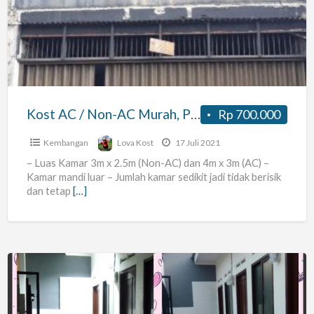
/
Non-
AC
Murah,
Parkir
sangat
Kost AC / Non-AC Murah, Parkir sangat luas dekat RCTI, METRO TV, RS. SILOAM
Rp 700.000
luas
dekat
Kembangan
Lova Kost
17 Juli 2021
RCTI,
– Luas Kamar 3m x 2.5m (Non-AC) dan 4m x 3m (AC) –
Kamar mandi luar – Jumlah kamar sedikit jadi tidak berisik
METRO
dan tetap
[…]
TV,
RS.
SILOAM
Kos
nyaman,