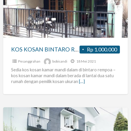
BINTARO
REMPOA
KAMAR
MANDI
DALAM
SISA
KOS KOSAN BINTARO REMPOA KAMAR MANDI DALAM SISA 2
Rp 1.000.000
2
Pesanggrahan
bobisandi
18 Mei 2021
Sedia kos kosan kamar mandi dalam di bintaro rempoa –
kos kosan kamar mandi dalam berada di lantai dua satu
rumah dengan pemilik kosan ukuran
[…]
Kost
Tata