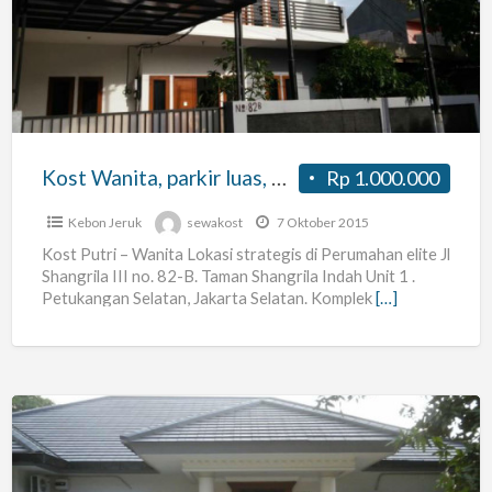
parkir
luas,
Petukangan,
Jakarta
Selatan
juga
Kost Wanita, parkir luas, Petukangan, Jakarta Selatan juga dekat Jakarta Barat
Rp 1.000.000
dekat
Jakarta
Kebon Jeruk
sewakost
7 Oktober 2015
Barat
Kost Putri – Wanita Lokasi strategis di Perumahan elite Jl
Shangrila III no. 82-B. Taman Shangrila Indah Unit 1 .
Petukangan Selatan, Jakarta Selatan. Komplek
[…]
kost
an