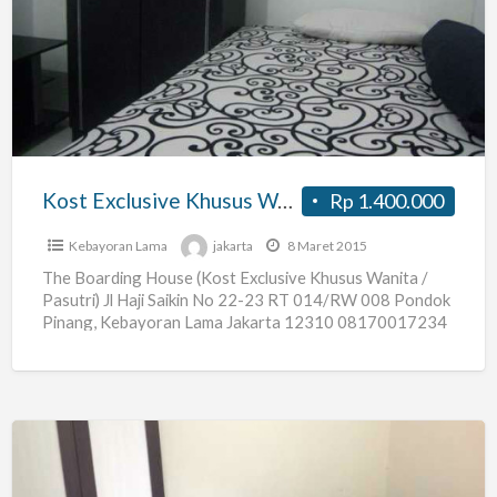
Exclusive
Khusus
Wanita
/
Pasutri
Kost Exclusive Khusus Wanita / Pasutri
Rp 1.400.000
Kebayoran Lama
jakarta
8 Maret 2015
The Boarding House (Kost Exclusive Khusus Wanita /
Pasutri) Jl Haji Saikin No 22-23 RT 014/RW 008 Pondok
Pinang, Kebayoran Lama Jakarta 12310 08170017234
0817886234
[…]
Kost