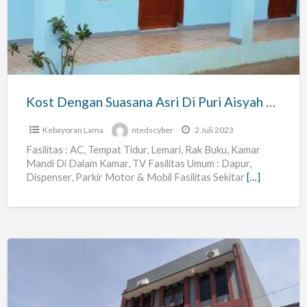
Asri
Di
Puri
Aisyah
3
Kost Dengan Suasana Asri Di Puri Aisyah 3 X 4 M /kamar
X
4
Kebayoran Lama
ntedscyber
2 Juli 2023
M
Fasilitas : AC, Tempat Tidur, Lemari, Rak Buku, Kamar
Mandi Di Dalam Kamar, TV Fasilitas Umum : Dapur,
/kamar
Dispenser, Parkir Motor & Mobil Fasilitas Sekitar
[…]
Kos
Lebak