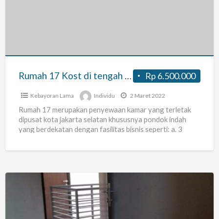
Kost
di
tengah
Jakarta
Selatan
Rumah 17 Kost di tengah Jakarta Selatan
Rp 6.500.000
Kebayoran Lama
Individu
2 Maret 2022
Rumah 17 merupakan penyewaan kamar yang terletak
dipusat kota jakarta selatan khususnya pondok indah
yang berdekatan dengan fasilitas bisnis seperti: a. 3
menit ke jalan
[…]
Rumah
AFIR