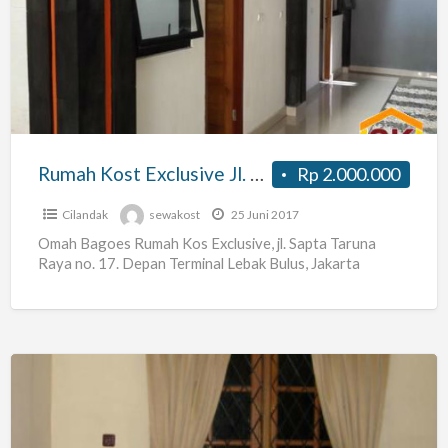
Exclusive
Jl.
Sapta
Taruna
Raya,
Lebak
Rumah Kost Exclusive Jl. Sapta Taruna Raya, Lebak Bulus
Rp 2.000.000
Bulus
Cilandak
sewakost
25 Juni 2017
Omah Bagoes Rumah Kos Exclusive, jl. Sapta Taruna
Raya no. 17. Depan Terminal Lebak Bulus, Jakarta
Kos
Mampang