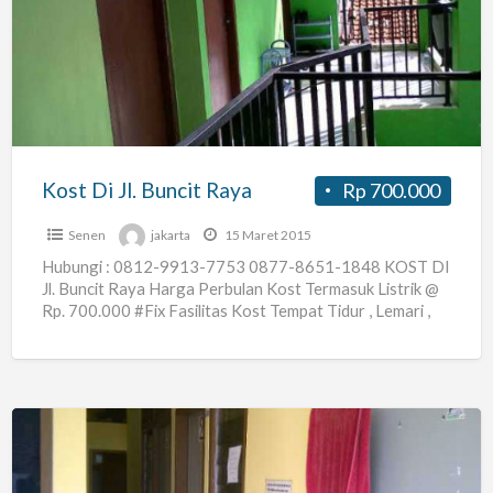
Jl.
Buncit
Raya
Kost Di Jl. Buncit Raya
Rp 700.000
Senen
jakarta
15 Maret 2015
Hubungi : 0812-9913-7753 0877-8651-1848 KOST DI
Jl. Buncit Raya Harga Perbulan Kost Termasuk Listrik @
Rp. 700.000 #Fix Fasilitas Kost Tempat Tidur , Lemari ,
[…]
Kost
Di