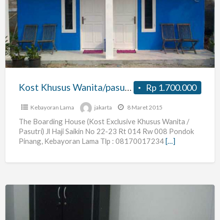
Khusus
Wanita/pasutri
Lovina
Rooms
Kost Khusus Wanita/pasutri Lovina Rooms
Rp 1.700.000
Kebayoran Lama
jakarta
8 Maret 2015
The Boarding House (Kost Exclusive Khusus Wanita /
Pasutri) Jl Haji Saikin No 22-23 Rt 014 Rw 008 Pondok
Pinang, Kebayoran Lama Tlp : 08170017234
[…]
Kost