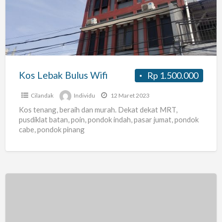
Bulus
Wifi
Kos Lebak Bulus Wifi
Rp 1.500.000
Cilandak
Individu
12 Maret 2023
Kos tenang, beraih dan murah. Dekat dekat MRT,
pusdiklat batan, poin, pondok indah, pasar jumat, pondok
cabe, pondok pinang
Rumah
17