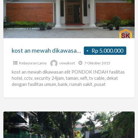
mewah
dikawasan
elit
PONDOK
INDAH
kost an mewah dikawasan elit PONDOK INDAH
Rp 5.000.000
Kebayoran Lama
sewakost
7 Oktober 2015
kost an mewah dikawasan elit PONDOK INDAH fasilitas
hotel, cctv, security 24jam, taman, wifi, tv cable, dekat
dengan fasilitas umum, bank, rumah sakit, pusat
perbelanjaan
[…]
KOS
RUMAH