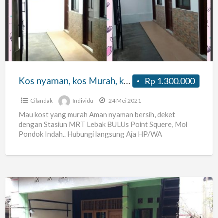
kos
Murah,
kos
Aman
,
kos
Kos nyaman, kos Murah, kos Aman , kos bersih
Rp 1.300.000
bersih
Cilandak
Individu
24 Mei 2021
Mau kost yang murah Aman nyaman bersih, deket
dengan Stasiun MRT Lebak BULUs Point Squere, Mol
Pondok Indah.. Hubungi langsung Aja HP/WA
08128617879
KOS
KOSAN