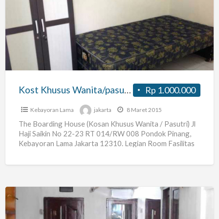
Khusus
Wanita/pasutri
Legian
Rooms
Kost Khusus Wanita/pasutri Legian Rooms
Rp 1.000.000
Kebayoran Lama
jakarta
8 Maret 2015
The Boarding House (Kosan Khusus Wanita / Pasutri) Jl
Haji Saikin No 22-23 RT 014/RW 008 Pondok Pinang,
Kebayoran Lama Jakarta 12310. Legian Room Fasilitas
[…]
Kost