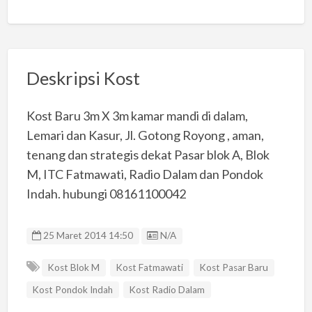
Deskripsi Kost
Kost Baru 3m X 3m kamar mandi di dalam,
Lemari dan Kasur, Jl. Gotong Royong , aman,
tenang dan strategis dekat Pasar blok A, Blok
M, ITC Fatmawati, Radio Dalam dan Pondok
Indah. hubungi 08161100042
Listing ID
25 Maret 2014 14:50
N/A
Kost Blok M
Kost Fatmawati
Kost Pasar Baru
Kost Pondok Indah
Kost Radio Dalam