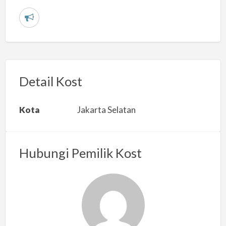
L
a
p
o
r
Detail Kost
k
a
Kota
Jakarta Selatan
n
m
a
Hubungi Pemilik Kost
s
a
l
a
h