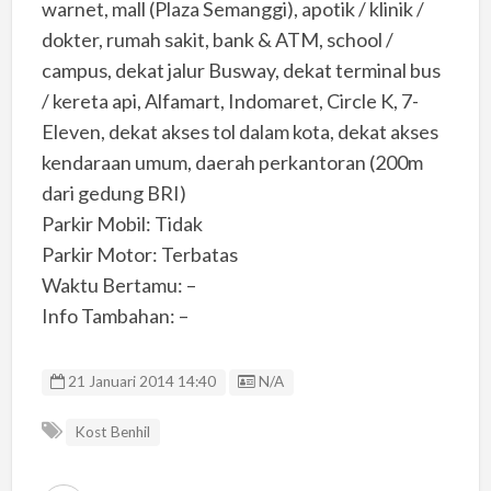
warnet, mall (Plaza Semanggi), apotik / klinik /
dokter, rumah sakit, bank & ATM, school /
campus, dekat jalur Busway, dekat terminal bus
/ kereta api, Alfamart, Indomaret, Circle K, 7-
Eleven, dekat akses tol dalam kota, dekat akses
kendaraan umum, daerah perkantoran (200m
dari gedung BRI)
Parkir Mobil: Tidak
Parkir Motor: Terbatas
Waktu Bertamu: –
Info Tambahan: –
Listing ID
21 Januari 2014 14:40
N/A
Kost Benhil