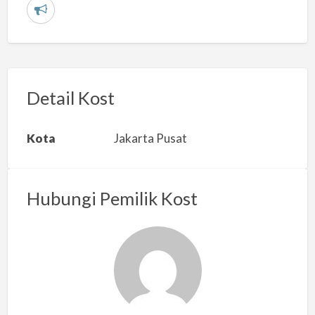
L
a
p
o
r
Detail Kost
k
a
Kota
Jakarta Pusat
n
m
a
Hubungi Pemilik Kost
s
a
l
a
h