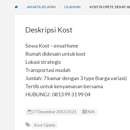
JAKARTA SELATAN
CILANDAK
KOST DI CIPETE, DEKAT: 
Deskripsi Kost
Sewa Kost – ensaHome
Rumah didesain untuk kost
Lokasi strategis
Transportasi mudah
Jumlah: 7 kamar dengan 3 type (harga variasi)
Tertib untuk kenyamanan bersama
HUBUNGI: 0813 99 31 99 04
Listing ID
27 Desember 2013 23:21
N/A
Kost Cipete