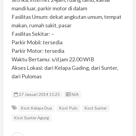
mandi luar, parkir motor di dalam
Fasilitas Umum: dekat angkutan umum, tempat
makan, rumah sakit, pasar
Fasilitas Sekitar: –
Parkir Mobil: tersedia
Parkir Motor: tersedia
Waktu Bertamu: s/d jam 22.00 WIB
Akses Lokasi: dari Kelapa Gading, dari Sunter,
dari Pulomas
Listing ID
27 Januari 2014 11:25
N/A
Kost Kelapa Dua
Kost Pulo
Kost Sunter
Kost Sunter Agung