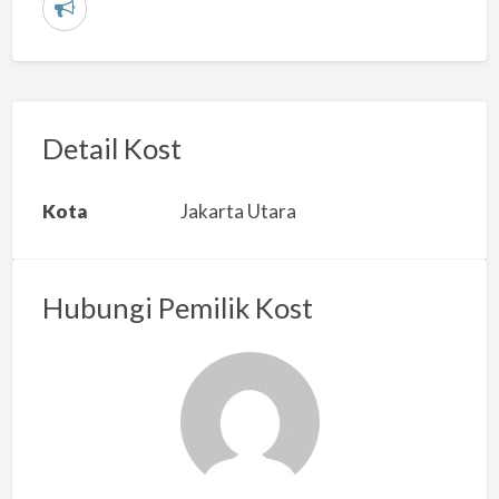
L
a
p
o
r
Detail Kost
k
a
Kota
Jakarta Utara
n
m
a
Hubungi Pemilik Kost
s
a
l
a
h