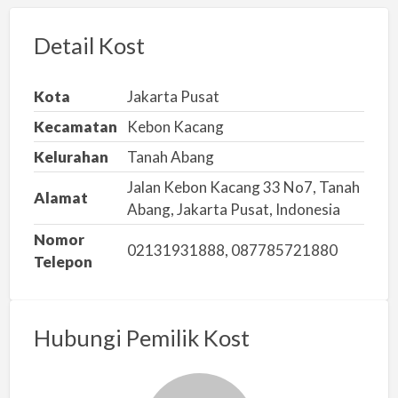
o
r
Detail Kost
k
a
Kota
Jakarta Pusat
n
Kecamatan
Kebon Kacang
m
Kelurahan
Tanah Abang
a
s
Jalan Kebon Kacang 33 No7, Tanah
Alamat
a
Abang, Jakarta Pusat, Indonesia
l
Nomor
02131931888, 087785721880
a
Telepon
h
Hubungi Pemilik Kost