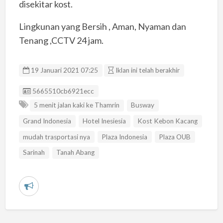
disekitar kost.
Lingkunan yang Bersih , Aman, Nyaman dan
Tenang ,CCTV 24 jam.
19 Januari 2021 07:25
Iklan ini telah berakhir
Listing ID
5665510cb6921ecc
5 menit jalan kaki ke Thamrin
Busway
Grand Indonesia
Hotel Inesiesia
Kost Kebon Kacang
mudah trasportasi nya
Plaza Indonesia
Plaza OUB
Sarinah
Tanah Abang
L
a
p