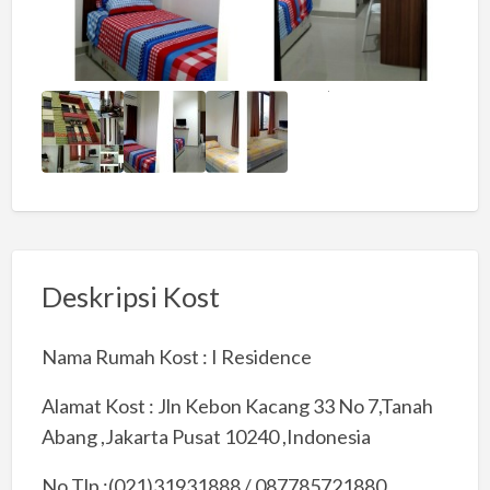
Deskripsi Kost
Nama Rumah Kost : I Residence
Alamat Kost : Jln Kebon Kacang 33 No 7,Tanah
Abang ,Jakarta Pusat 10240 ,Indonesia
No Tlp :(021)31931888 / 087785721880