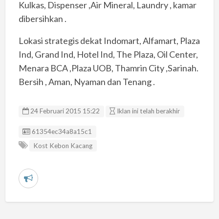
Kulkas, Dispenser ,Air Mineral, Laundry , kamar
dibersihkan .
Lokasi strategis dekat Indomart, Alfamart, Plaza
Ind, Grand Ind, Hotel Ind, The Plaza, Oil Center,
Menara BCA ,Plaza UOB, Thamrin City ,Sarinah.
Bersih , Aman, Nyaman dan Tenang .
24 Februari 2015 15:22
Iklan ini telah berakhir
Listing ID
61354ec34a8a15c1
Kost Kebon Kacang
L
a
p