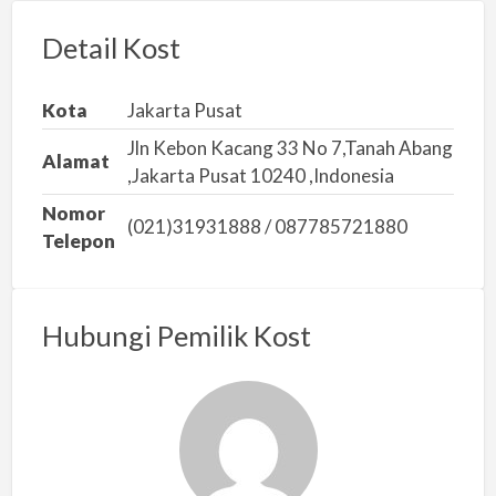
o
r
Detail Kost
k
a
Kota
Jakarta Pusat
n
Jln Kebon Kacang 33 No 7,Tanah Abang
m
Alamat
,Jakarta Pusat 10240 ,Indonesia
a
Nomor
s
(021)31931888 / 087785721880
Telepon
a
l
a
Hubungi Pemilik Kost
h