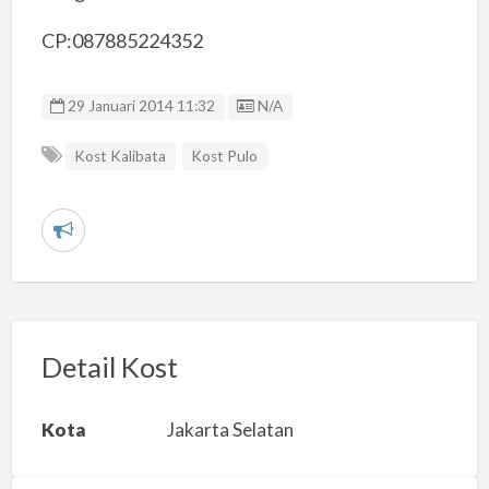
CP:087885224352
Listing ID
29 Januari 2014 11:32
N/A
Kost Kalibata
Kost Pulo
L
a
p
o
r
Detail Kost
k
a
Kota
Jakarta Selatan
n
m