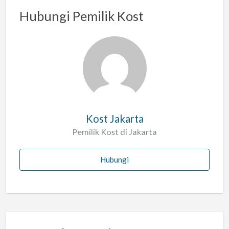
a
Hubungi Pemilik Kost
s
a
l
a
h
Kost Jakarta
Pemilik Kost di Jakarta
Hubungi