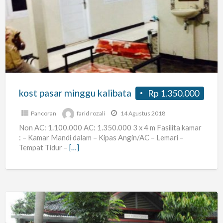
pasar
minggu
kalibata
kost pasar minggu kalibata
Rp 1.350.000
Pancoran
farid rozali
14 Agustus 2018
Non AC: 1.100.000 AC: 1.350.000 3 x 4 m Fasilita kamar
: – Kamar Mandi dalam – Kipas Angin/AC – Lemari –
Tempat Tidur –
[…]
Homestay