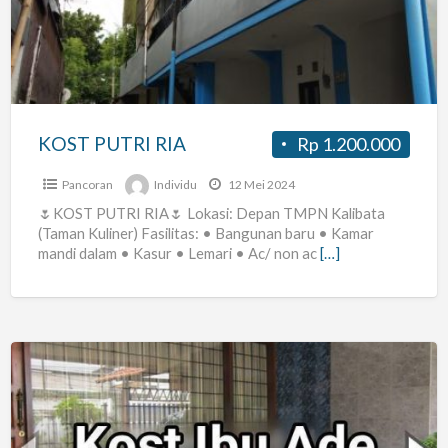
KOST PUTRI RIA
Rp 1.200.000
Pancoran
Individu
12 Mei 2024
🌷KOST PUTRI RIA🌷 Lokasi: Depan TMPN Kalibata
(Taman Kuliner) Fasilitas: • Bangunan baru • Kamar
mandi dalam • Kasur • Lemari • Ac/ non ac
[…]
Kos
Strategis
dan