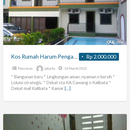
Rumah
Harum
Pengadegan
Kos Rumah Harum Pengadegan
Rp 2.000.000
Pancoran
jakarta
12 Maret 2015
* Bangunan baru * Lingkungan aman, nyaman n bersih *
Lokasi strategis. * Dekat sta KA Cawang n Kalibata *
Dekat mall Kalibata * Kamar
[…]
Kos