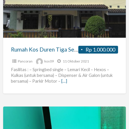
Duren
Tiga
Selatan
/
Kalibata
Utara
Rumah Kos Duren Tiga Selatan / Kalibata Utara
Rp 1.000.000
Pancoran
kos09
11 Oktober 2021
Fasilitas : – Springbed single – Lemari Kecil – Hexos –
Kulkas (untuk bersama) – Dispenser & Air Galon (untuk
bersama) – Parkir Motor –
[…]
Kost
Khusus