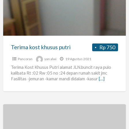
khusus
putri
Terima kost khusus putri
Rp 750
Pancoran
yan alwi
19 Agustus 2021
Terima Kost Khusus Putri alamat JLN.buncit raya pulo
kalibata Rt :02 Rw :05 no :24 depan rumah sakit jmc
Fasilitas -jemuran -kamar mandi didalam -kasur
[…]
Kost
pancoran