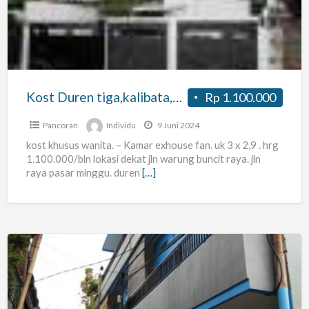
pejaten
Kost Duren tiga,kalibata,Buncit, pejaten
Rp 1.100.000
Pancoran
Individu
9 Juni 2024
kost khusus wanita. – Kamar exhouse fan. uk 3 x 2,9 . hrg
1.100.000/bln lokasi dekat jln warung buncit raya. jln
raya pasar minggu. duren
[…]
KOST
PUTRI
RIA