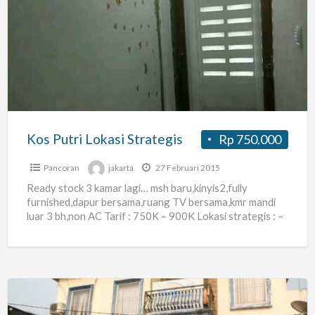
Putri
Lokasi
Strategis
Kos Putri Lokasi Strategis
Rp 750.000
Pancoran
jakarta
27 Februari 2015
Ready stock 3 kamar lagi… msh baru,kinyis2,fully
furnished,dapur bersama,ruang TV bersama,kmr mandi
luar 3 bh,non AC Tarif : 750K – 900K Lokasi strategis : –
[…]
Kost