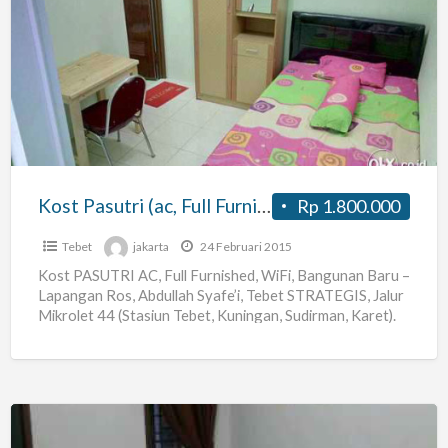
Kost
Pasutri
(ac,
Full
Furnished)
Lapros
Tebet
Kost Pasutri (ac, Full Furnished) Lapros Tebet
Rp 1.800.000
Tebet
jakarta
24 Februari 2015
Kost PASUTRI AC, Full Furnished, WiFi, Bangunan Baru –
Lapangan Ros, Abdullah Syafe’i, Tebet STRATEGIS, Jalur
Mikrolet 44 (Stasiun Tebet, Kuningan, Sudirman, Karet).
BURUAN TINGGAL
[…]