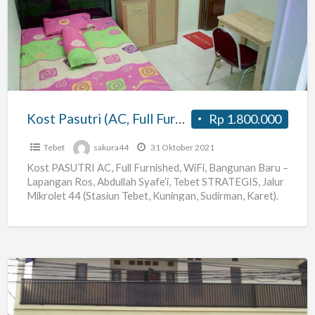
(AC,
Full
Furnished,
WiFi)
Lapangan
Ros
Kost Pasutri (AC, Full Furnished, WiFi) Lapangan Ros Tebet
Rp 1.800.000
Tebet
Tebet
sakura44
31 Oktober 2021
Kost PASUTRI AC, Full Furnished, WiFi, Bangunan Baru –
Lapangan Ros, Abdullah Syafe’i, Tebet STRATEGIS, Jalur
Mikrolet 44 (Stasiun Tebet, Kuningan, Sudirman, Karet).
Nama Kost
[…]
Rumah
Kos