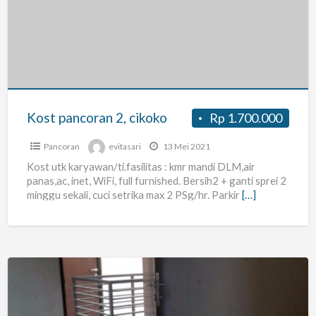
2,
cikoko
Kost pancoran 2, cikoko
Rp 1.700.000
Pancoran
evitasari
13 Mei 2021
Kost utk karyawan/ti.fasilitas : kmr mandi DLM,air
panas,ac, inet, WiFi, full furnished. Bersih2 + ganti sprei 2
minggu sekali, cuci setrika max 2 PSg/hr. Parkir
[…]
Rumah
AFIR