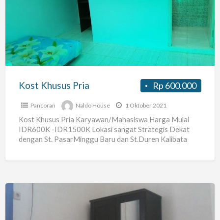
Pria
Kost Khusus Pria
Rp 600.000
Pancoran
Naldo House
1 Oktober 2021
Kost Khusus Pria Karyawan/Mahasiswa Harga Mulai
IDR600K -IDR1500K Lokasi sangat Strategis Dekat
dengan St. PasarMinggu Baru dan St.Duren Kalibata
Akses Kemana mana dekat ada jalur
[…]
Kost-
Kostan