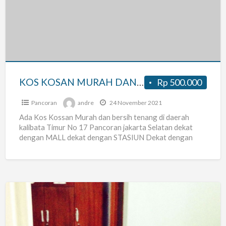
MURAH
DAN
BERSIH
KOS KOSAN MURAH DAN BERSIH
Rp 500.000
Pancoran
andre
24 November 2021
Ada Kos Kossan Murah dan bersih tenang di daerah
kalibata Timur No 17 Pancoran jakarta Selatan dekat
dengan MALL dekat dengan STASIUN Dekat dengan
JLAN
[…]
sedia
kamar