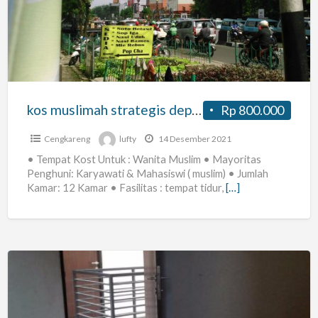
strategis
depan
PGC
Cililitan
Jakarta
Timur
kos muslimah strategis depan PGC Cililitan Jakarta Timur
Rp 800.000
Cengkareng
lufty
14 Desember 2021
• Tempat Kost Untuk : Wanita Muslim • Mayoritas
Penghuni: Karyawati & Mahasiswi ( muslim) • Jumlah
Kamar: 12 Kamar • Fasilitas : tempat tidur,
[…]
Rumah
AFIR