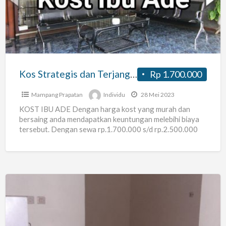
Terjangkau
(Kos
Ibu
Ade
Mampang
Kos Strategis dan Terjangkau (Kos Ibu Ade Mampang 7)
Rp 1.700.000
7)
Mampang Prapatan
Individu
28 Mei 2023
KOST IBU ADE Dengan harga kost yang murah dan
bersaing anda mendapatkan keuntungan melebihi biaya
tersebut. Dengan sewa rp.1.700.000 s/d rp.2.500.000
per bulan suasana tenang
[…]
[KONTRAKAN
KOSONG
–