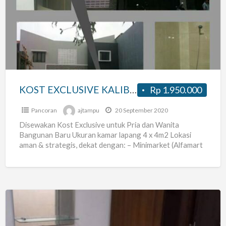
EXCLUSIVE
KALIBATA
|
DREN
TIGA
|
PANCORAN
KOST EXCLUSIVE KALIBATA | DREN TIGA | PANCORAN
Rp 1.950.000
Pancoran
ajtampu
20 September 2020
Disewakan Kost Exclusive untuk Pria dan Wanita
Bangunan Baru Ukuran kamar lapang 4 x 4m2 Lokasi
aman & strategis, dekat dengan: – Minimarket (Alfamart
&
[…]
kosan