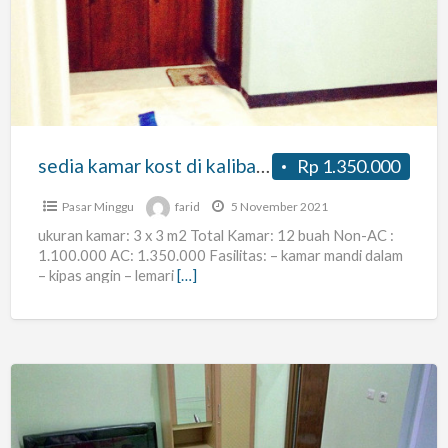
kost
di
kalibata
pasar
minggu
sedia kamar kost di kalibata pasar minggu
Rp 1.350.000
Pasar Minggu
farid
5 November 2021
ukuran kamar: 3 x 3 m2 Total Kamar: 12 buah Non-AC :
1.100.000 AC: 1.350.000 Fasilitas: – kamar mandi dalam
– kipas angin – lemari
[…]
Kost
Pasutri