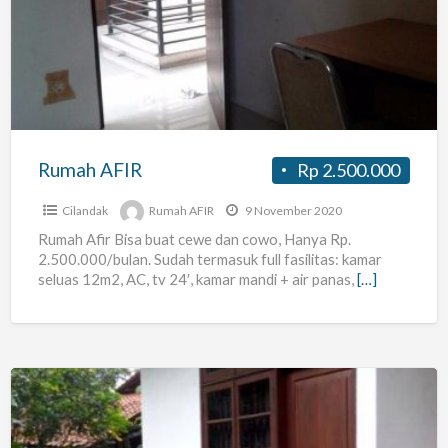
Rumah AFIR
Rp 2.500.000
Cilandak
Rumah AFIR
9 November 2020
Rumah Afir Bisa buat cewe dan cowo, Hanya Rp.
2.500.000/bulan. Sudah termasuk full fasilitas: kamar
seluas 12m2, AC, tv 24′, kamar mandi + air panas,
[…]
Paviliun
Perdatam