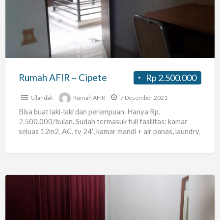
–
Cipete
Rumah AFIR – Cipete
Rp 2.500.000
Cilandak
Rumah AFIR
7 Desember 2021
Bisa buat laki-laki dan perempuan. Hanya Rp.
2.500.000/bulan. Sudah termasuk full fasilitas: kamar
seluas 12m2, AC, tv 24′, kamar mandi + air panas, laundry,
pantry
[…]
Kos
Neneng