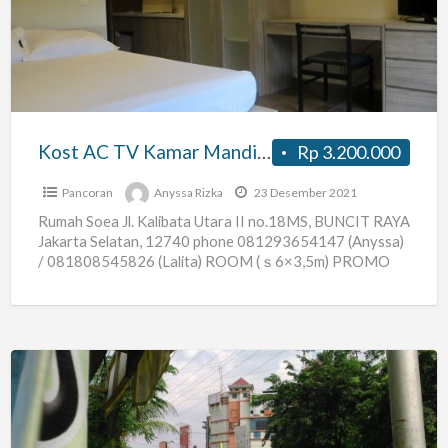
TV
Kamar
Mandi
dalam
Strategis
Kost AC TV Kamar Mandi dalam Strategis
Rp 3.200.000
Pancoran
Anyssa Rizka
23 Desember 2021
Rumah Soea Jl. Kalibata Utara II no.18MS, BUNCIT RAYA
Jakarta Selatan, 12740 phone 081293654147 (Anyssa)
/ 081808545826 (Lalita) ROOM (ｓ6×3,5m) PROMO
2015 Tersedia 8 Rooms
[…]
kos
muslimah