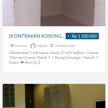
JAKARTA
SELATAN]
[KONTRAKAN KOSONG – JAKARTA SELATAN]
Rp 1.100.000
Pancoran
Individu
3 Februari 2022
Dikontrakan 1 unit kamar seluas 27 m2 Fasilitas: 1 Kamar
Tidur 🛏 1 Kamar Mandi 🚿 1 Ruang Keluarga / Tamu🚪 1
Dapur 🍽 Akses
[…]
Kost
AC