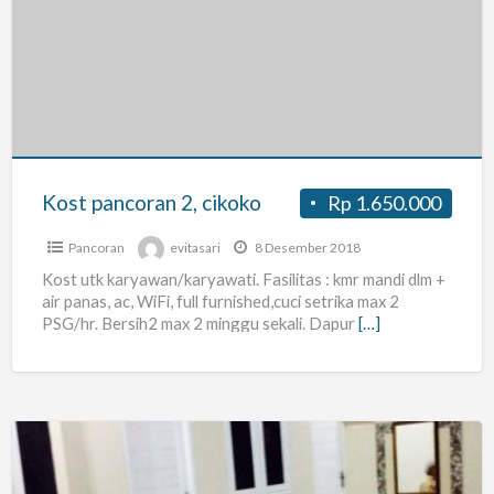
pancoran
2,
cikoko
Kost pancoran 2, cikoko
Rp 1.650.000
Pancoran
evitasari
8 Desember 2018
Kost utk karyawan/karyawati. Fasilitas : kmr mandi dlm +
air panas, ac, WiFi, full furnished,cuci setrika max 2
PSG/hr. Bersih2 max 2 minggu sekali. Dapur
[…]
kost