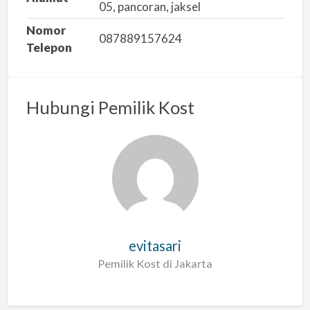
l
05, pancoran, jaksel
a
Nomor
h
087889157624
Telepon
Hubungi Pemilik Kost
evitasari
Pemilik Kost di Jakarta