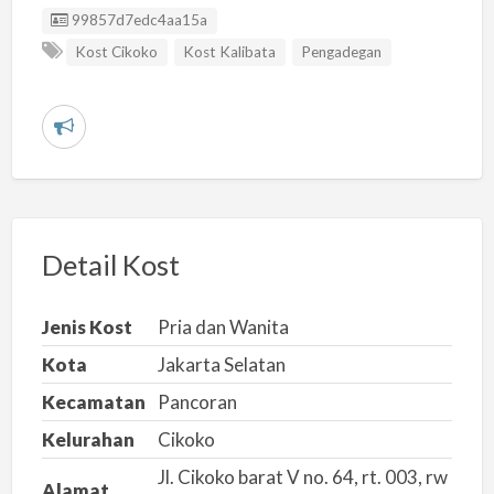
Listing ID
99857d7edc4aa15a
Kost Cikoko
Kost Kalibata
Pengadegan
L
a
p
o
r
Detail Kost
k
a
Jenis Kost
Pria dan Wanita
n
Kota
Jakarta Selatan
m
Kecamatan
Pancoran
a
s
Kelurahan
Cikoko
a
Jl. Cikoko barat V no. 64, rt. 003, rw
Alamat