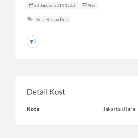
Listing ID
23 Januari 2014 11:01
N/A
Kost Kelapa Dua
L
a
p
o
r
k
Detail Kost
a
n
Kota
Jakarta Utara
m
a
s
a