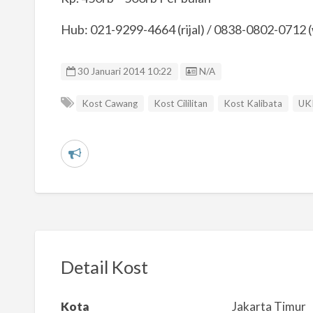
Hub: 021-9299-4664 (rijal) / 0838-0802-0712 
Listing ID
30 Januari 2014 10:22
N/A
Kost Cawang
Kost Cililitan
Kost Kalibata
UKI
L
a
p
o
r
k
Detail Kost
a
n
Kota
Jakarta Timur
m