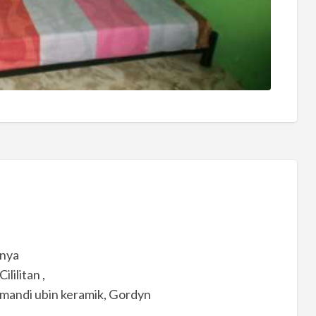
inya
lilitan ,
r mandi ubin keramik, Gordyn