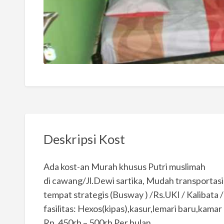
Deskripsi Kost
Ada kost-an Murah khusus Putri muslimah
di cawang/Jl.Dewi sartika, Mudah transportas
tempat strategis (Busway ) /Rs.UKI / Kalibata /Ci
fasilitas: Hexos(kipas),kasur,lemari baru,kama
Rp. 450rb – 500rb Per bulan