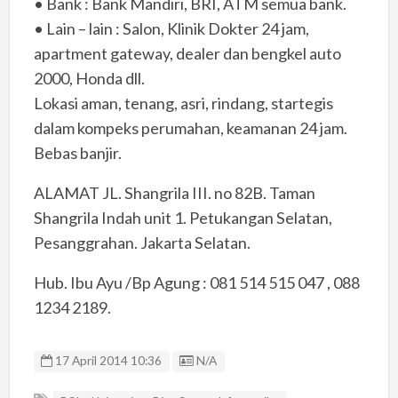
• Bank : Bank Mandiri, BRI, ATM semua bank.
• Lain – lain : Salon, Klinik Dokter 24 jam,
apartment gateway, dealer dan bengkel auto
2000, Honda dll.
Lokasi aman, tenang, asri, rindang, startegis
dalam kompeks perumahan, keamanan 24 jam.
Bebas banjir.
ALAMAT JL. Shangrila III. no 82B. Taman
Shangrila Indah unit 1. Petukangan Selatan,
Pesanggrahan. Jakarta Selatan.
Hub. Ibu Ayu /Bp Agung : 081 514 515 047 , 088
1234 2189.
Listing ID
17 April 2014 10:36
N/A