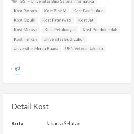
BSI – Universitas Bina Sarana Informatika
Kost Bintaro
Kost Blok M
Kost Budi Luhur
Kost Cipulir
Kost Fatmawati
Kost Jati
Kost Meruya
Kost Petukangan
Kost Pondok Indah
Kost Tengah
Universitas Budi Luhur
Universitas Mercu Buana
UPN Veteran Jakarta
L
a
p
o
r
Detail Kost
k
a
Kota
Jakarta Selatan
n