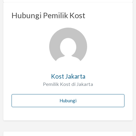
m
a
Hubungi Pemilik Kost
s
a
l
a
h
Kost Jakarta
Pemilik Kost di Jakarta
Hubungi