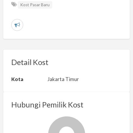
Kost Pasar Baru
L
a
p
o
r
Detail Kost
k
a
Kota
Jakarta Timur
n
m
a
Hubungi Pemilik Kost
s
a
l
a