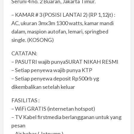
Seruni 4 no. 2 Buaran, Jakarta Timur.
– KAMAR # 3 (POSISI LANTAI 2) (RP 1,12jt) :
AC, ukuran 3mx3m 1300 watts, kamar mandi
dalam, maspion autofan, lemari, springbed
single. (KOSONG)
CATATAN:
– PASUTRI wajib punyaSURAT NIKAH RESMI
– Setiap penyewa wajib punya KTP
– Setiap penyewa deposit Rp500rb yg
dikembalikan setelah keluar
FASILITAS :
– WiFi GRATIS (internetan hotspot)
– TV Kabel firstmedia berlangganan untuk yang
pesan
– Air bebas ( Jetpump )