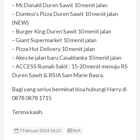
– McDonald Duren Sawit 10 menit jalan
– Domino’s Pizza Duren Sawit 10 menit jalan
(NEW)
– Burger King Duren Sawit 10 menit jalan
– Giant Supermarket 10 menit jalan
– Pizza Hut Delivery 10 menit jalan
– Akes ke jalan baru Casablanka 10 menit jalan
– ACCESS Rumah Sakit : 15-20 menit menuju RS
Duren Sawit & RSIA Sam Marie Basra.
Bagi yang serius berminat bisa hubungi Harry di
0878 0878 1715
Terima kasih.
Listing ID
7 Februari 2014 16:21
N/A