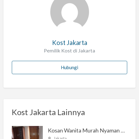
l
a
h
Kost Jakarta
Pemilik Kost di Jakarta
Hubungi
Kost Jakarta Lainnya
Kosan Wanita Murah Nyaman di Jakarta Selatan
Jakarta