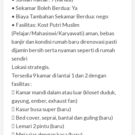
• Sekamar Boleh Berdua: Ya
• Biaya Tambahan Sekamar Berdua: nego
• Fasilitas: Kost Putri Muslim
(Pelajar/Mahasiswi/Karyawati) aman, bebas
banjir dan kondisi rumah baru direnovasi pasti
dijamin bersih serta nyaman seperti di rumah
sendiri
Lokasi strategis.
Tersedia 9 kamar di lantai 1 dan 2 dengan
fasilitas :
 Kamar mandi dalam atau luar (kloset duduk,
gayung, ember, exhaust fan)
 Kasur busa super (baru)
 Bed cover, seprai, bantal dan guling (baru)
 Lemari 2 pintu (baru)
 Meja rias dengan kaca (baru)