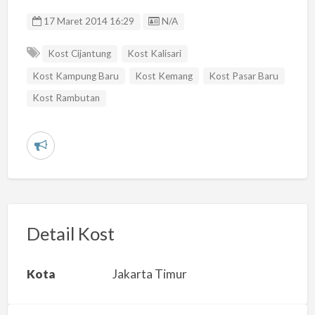
Listing ID
17 Maret 2014 16:29
N/A
Kost Cijantung
Kost Kalisari
Kost Kampung Baru
Kost Kemang
Kost Pasar Baru
Kost Rambutan
L
a
p
o
r
Detail Kost
k
a
Kota
Jakarta Timur
n
m