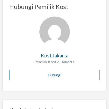
a
Hubungi Pemilik Kost
s
a
l
a
h
Kost Jakarta
Pemilik Kost di Jakarta
Hubungi