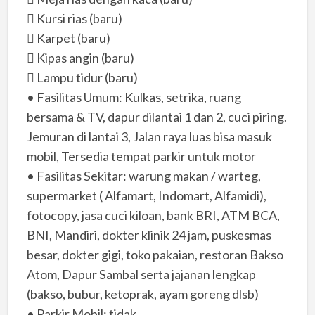
 Kursi rias (baru)
 Karpet (baru)
 Kipas angin (baru)
 Lampu tidur (baru)
• Fasilitas Umum: Kulkas, setrika, ruang
bersama & TV, dapur dilantai 1 dan 2, cuci piring.
Jemuran di lantai 3, Jalan raya luas bisa masuk
mobil, Tersedia tempat parkir untuk motor
• Fasilitas Sekitar: warung makan / warteg,
supermarket ( Alfamart, Indomart, Alfamidi),
fotocopy, jasa cuci kiloan, bank BRI, ATM BCA,
BNI, Mandiri, dokter klinik 24 jam, puskesmas
besar, dokter gigi, toko pakaian, restoran Bakso
Atom, Dapur Sambal serta jajanan lengkap
(bakso, bubur, ketoprak, ayam goreng dlsb)
• Parkir Mobil: tidak