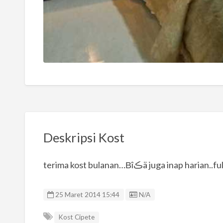
Deskripsi Kost
terima kost bulanan…Βîڪä juga 
Listing ID
25 Maret 2014 15:44
N/A
Kost Cipete