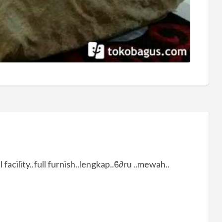
inap harian..full facility..full furnish..lengkap..ϐ∂ru ..mewah..