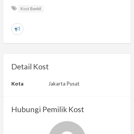
Kost Benhil
L
a
p
o
r
Detail Kost
k
a
Kota
Jakarta Pusat
n
m
a
Hubungi Pemilik Kost
s
a
l