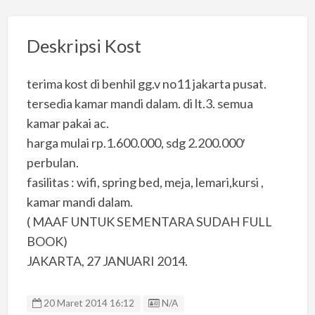
Deskripsi Kost
terima kost di benhil gg.v no11 jakarta pusat.
tersedia kamar mandi dalam. di lt.3. semua
kamar pakai ac.
harga mulai rp.1.600.000, sdg 2.200.000′
perbulan.
fasilitas : wifi, spring bed, meja, lemari,kursi ,
kamar mandi dalam.
( MAAF UNTUK SEMENTARA SUDAH FULL
BOOK)
JAKARTA, 27 JANUARI 2014.
Listing ID
20 Maret 2014 16:12
N/A