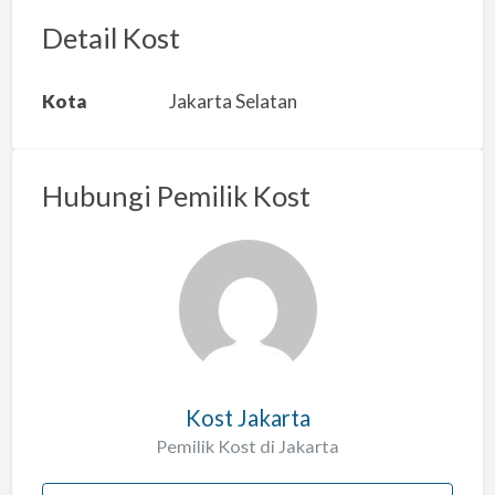
o
r
Detail Kost
k
a
Kota
Jakarta Selatan
n
m
a
Hubungi Pemilik Kost
s
a
l
a
h
Kost Jakarta
Pemilik Kost di Jakarta