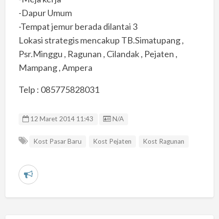
-Dapur Umum
-Tempat jemur berada dilantai 3
Lokasi strategis mencakup TB.Simatupang ,
Psr.Minggu , Ragunan , Cilandak , Pejaten ,
Mampang , Ampera
Telp : 085775828031
Listing ID
12 Maret 2014 11:43
N/A
Kost Pasar Baru
Kost Pejaten
Kost Ragunan
L
a
p